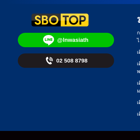
ก
@lnwasiath
ไ
เ
02 508 8798
เ
พ
เ
ม
เ
เ