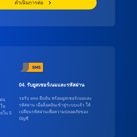
ดำเนินการต่อ
04. รับยูสเซอร์เนมและรหัสผ่าน
รอรับ sms ยืนยัน พร้อมยูสเซอร์เนมและ
โอน
รหัสผ่าน เมื่อล็อคอินเข้าสู่ระบบแล้ว ให้
นใน
เปลี่ยนรหัสผ่านเพื่อความปลอดภัยของ
ยใน 5
บัญชี