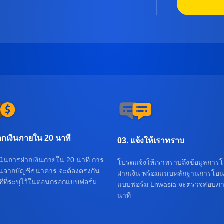
ากเงินภายใน 20 นาที
03. แจ้งให้เราทราบ
เนินการฝากเงินภายใน 20 นาที การ
โปรดแจ้งให้เราทราบถึงข้อมูลการ
ินจากบัญชีธนาคาร จะต้องตรงกัน
ฝากเงิน พร้อมแนบหลักฐานการโอ
ชีที่ระบุไว้ในตอนกรอกแบบฟอร์ม
แบบฟอร์ม Lnwasia จะตรวจสอบภา
นาที