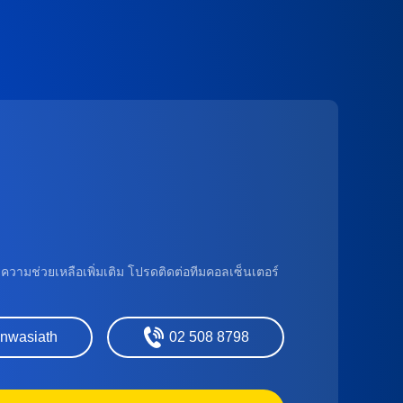
วามช่วยเหลือเพิ่มเติม โปรดติดต่อทีมคอลเซ็นเตอร์
nwasiath
02 508 8798