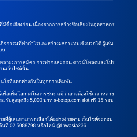
ที่มีชื่อเสียงก่อน เนื่องจากการสร้างชื่อเสียงในอุตสาหกร
นกิจกรรมที่ทำกำไรและสร้างผลกระทบเชิงบวกได้ ผู้เล่น
แบบ
ลากหลาย: การสมัคร การฝากและถอน ดาวน์โหลดและโปร
นเว็บไซต์นั้น
ดสินใจที่แตกต่างกันในทุกการเดิมพัน
เพื่อเพิ่มโอกาสในการชนะ แม้ว่าอาจต้องใช้เวลาหลาย
รับสูงสุดถึง 5,000 บาท s-botop.com slot ฟรี 15 รอบ
ผู้เล่นสามารถเลือกได้อย่างง่ายดาย เว็บไซต์จะตอบ
ต้นที่ 02 5088798 หรือไลน์ @lnwasia236