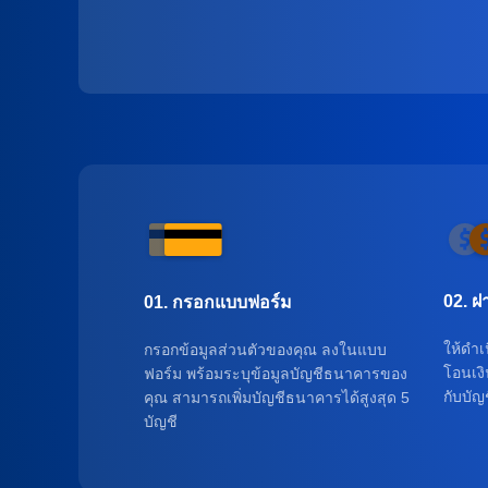
02. ฝ
01. กรอกแบบฟอร์ม
ให้ดำ
กรอกข้อมูลส่วนตัวของคุณ ลงในแบบ
โอนเง
ฟอร์ม พร้อมระบุข้อมูลบัญชีธนาคารของ
กับบัญ
คุณ สามารถเพิ่มบัญชีธนาคารได้สูงสุด 5
บัญชี