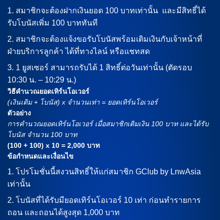
สมาชิกจะต้องฝากเงินยอด 100 บาทเท่านั้น และมีสิทธิ์ได้
รับโบนัสเพิ่ม 100 บาททันที
สมาชิกจะต้องแจ้งขอรับโบนัสพร้อมเติมเงินกับเจ้าหน้าที่
ฝ่ายบริการลูกค้า ได้ที่ทางไลน์ หรือแชทสด
1 ยูสเซอร์ สามารถรับได้ 1 สิทธิ์ต่อวันเท่านั้น (ตัดรอบ
10:30 น. – 10:29 น.)
วิธีคำนวณยอดเทิร์นโอเวอร์
(เงินเติม + โบนัส) x จำนวนเท่า = ยอดเทิร์นโอเวอร์
ตัวอย่าง
การคำนวณยอดเทิร์นโอเวอร์ เมื่อสมาชิกเติมเงิน 100 บาท และได้รับ
โบนัส จำนวน 100 บาท
(100 + 100) x 10 = 2,000 บาท
ข้อกำหนดและเงื่อนไข
โปรโมชั่นนี้สงวนสิทธิ์ให้แก่สมาชิก GClub by LnwAsia
เท่านั้น
โบนัสที่ได้รับมียอดเทิร์นโอเวอร์ 10 เท่า ก่อนทำรายการ
ถอน และถอนได้สูงสุด 1,000 บาท