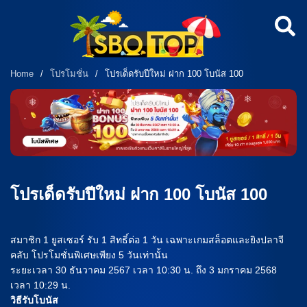
Home
/
โปรโมชั่น
/
โปรเด็ดรับปีใหม่ ฝาก 100 โบนัส 100
โปรเด็ดรับปีใหม่ ฝาก 100 โบนัส 100
สมาชิก 1 ยูสเซอร์ รับ 1 สิทธิ์ต่อ 1 วัน เฉพาะเกมสล็อตและยิงปลาจี
คลับ โปรโมชั่นพิเศษเพียง 5 วันเท่านั้น
ระยะเวลา 30 ธันวาคม 2567 เวลา 10:30 น. ถึง 3 มกราคม 2568
เวลา 10:29 น.
วิธีรับโบนัส