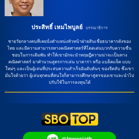
ประสิทธิ์ เหมไพบูลย์
บรรณาธิการ
ชายวัยกลางคนที่เคยนั่งตำแหน่งหัวหน้าฝ่ายสินเชื่อธนาคารดังของ
ไทย และมีความสามารถทางคณิตศาสตร์ที่โดดเด่นบวกกับความชื่น
ชอบในการเดิมพัน ทำให้เขามักจะนำทฤษฎีความน่าจะเป็นทาง
คณิตศาสตร์ มาคำนวนสูตรการเล่น บาคาร่า หรือ แบล็คแจ็ค แบบ
ใหม่ๆ และเป็นผู้เล่นที่ประสบความสำเร็จอันดับต้นๆ ของจีคลับ ซึ่งเขา
มั่นใจด้วยว่า ผู้เล่นทุกคนที่สนใจก็สามารถศึกษาสูตรของเขาและนำไป
ปรับใช้ในการลงทุนได้
@lnwasiath