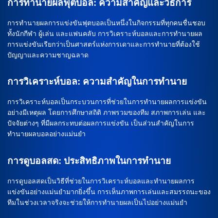
การทำนายผลฟุตบอล: ความสำคัญและวิธีการ
การทำนายผลการแข่งขันฟุตบอลเป็นหนึ่งในกิจกรรมที่ทุกคนชื่นชอบ
ทั้งนักกีฬา ผู้เล่น และแฟนคลับ การวิเคราะห์บอลและการทำนายผล
การแข่งขันเรียกว่าเป็นศาสตร์แห่งการเดาและการทำนายที่ต้องใช้
ปัญญาและความชาญฉลาด
การวิเคราะห์บอล: ความสำคัญในการทำนาย
การวิเคราะห์บอลเป็นกระบวนการที่ช่วยในการทำนายผลการแข่งขัน
อย่างมีเหตุผล โดยการศึกษาสถิติ ภาพรวมของทีม สภาพการเล่น และ
ปัจจัยต่างๆ ที่มีผลกระทบต่อผลการแข่งขัน เป็นส่วนสำคัญในการ
ทำนายผลบอลอย่างแม่นยำ
การดูบอลสด: ประสิทธิภาพในการทำนาย
การดูบอลสดเป็นวิธีที่ช่วยในการวิเคราะห์บอลและทำนายผลการ
แข่งขันอย่างแม่นยำมากยิ่งขึ้น การเห็นภาพการเล่นและสมรรถนะของ
ทีมในช่วงเวลาจริงจะช่วยให้การทำนายผลเป็นไปอย่างแม่นยำ