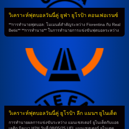
วิเคราะห์ฟุตบอลวันนี้คู่ ยูฟ่า ยูโรป้า คอนเฟอเรนซ์
ลีก ฟิออเรนติน่า vs เรอัล เบติส
**การทำนายฟุตบอล: โมเมนต์สำคัญระหว่าง Fiorentina กับ Real
Betis** **การทำนาย** ในการทำนายการแข่งขันฟุตบอลระหว่าง
Fiorentina และ Real Betis สามารถดูได้จากประวัติการประชันที่
ผ่านมาระหว่างทั้งสองทีม โดยมีการแข่งขันในวันที่ 01/05/25 ที่
ผ่านมา โดย Real Betis ได้ชนะ Fiorentina ด้วยคะแนน 2-1 ซึ่ง
เป็นการแข่งขันที่มีความสนุกสนานและเต็มไปด้วยความตื่นเต้น
**วิเคราะห์บอล** การวิเคราะห์บอลระหว่างทีม Fiorentina และ
Real Betis จะมีความสนุกสนานและน่าติดตามอย่างแน่นอน โดย
ทั้งสองทีมมีฟอร์มที่ไม่น่าเลวร้ายเลย โดย Fiorentina มีฟอร์ม 5
นัดที่ผ่านมา คือ ชนะ 2 เสมอ 1 แพ้ 2 ในขณะที่ Real Betis มี
ฟอร์ม 5 นัดที่ผ่านมา คือ ชนะ 4 เสมอ 1 […]
วิเคราะห์ฟุตบอลวันนี้คู่ ยูโรป้า ลีก แมนฯ ยูไนเต็ด
vs แอธฯ บิลเบา
การทำนายผลการแข่งขันระหว่าง แมนเชสเตอร์ ยูไนเต็ดกับแอธ
เลติก บิลเบา H2H วันที่ 08/05/25 UEL แมนเชสเตอร์ ยูไนเตด