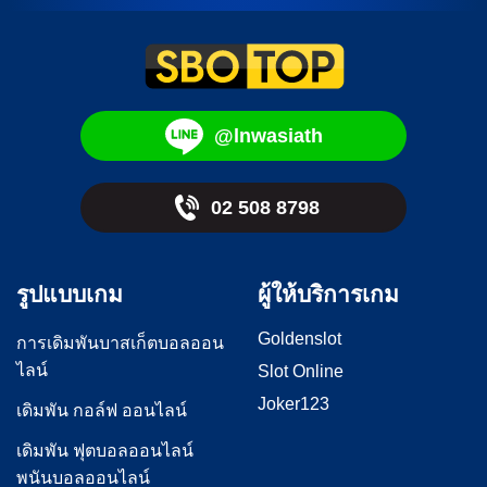
@lnwasiath
02 508 8798
รูปแบบเกม
ผู้ให้บริการเกม
Goldenslot
การเดิมพันบาสเก็ตบอลออน
ไลน์
Slot Online
Joker123
เดิมพัน กอล์ฟ ออนไลน์
เดิมพัน ฟุตบอลออนไลน์
พนันบอลออนไลน์