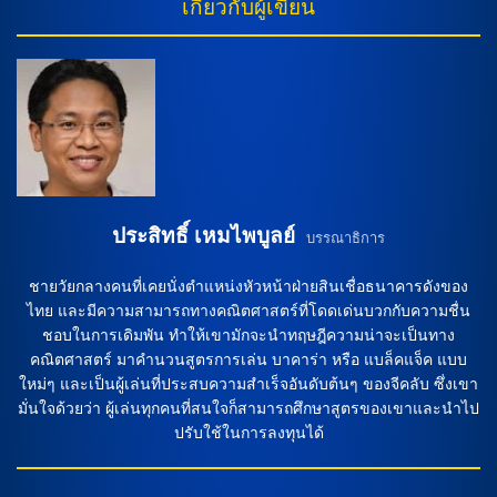
เกี่ยวกับผู้เขียน
ทั้ง 2 ทีม ทีมโบโด กลิมท์ จะมีความพร้อมที่สูงในการเอาชนะซึ่งมี
นักเตะหลายคนพร้อมลงสนาม ไม่มีผู้บาดเจ็บหรือห้ามเล่นในเกมนี้
เครื่องมือที่ทีมนำมาแข่งขันมั่นคงเป็นที่น่าเชื่อถือเช่นกัน ท็อตแนม
ฮอตสเปอร์ อาจมีความเสี่ยงในเรื่องของการบาดเจ็บของผู้เล่นบาง
คน แต่ก็ยังมีนักเตะคนดีที่พร้อมสู้ในเกมนี้ ความสามารถในการทำ
ประตูของทั้ง 2 […]
ประสิทธิ์ เหมไพบูลย์
บรรณาธิการ
ชายวัยกลางคนที่เคยนั่งตำแหน่งหัวหน้าฝ่ายสินเชื่อธนาคารดังของ
ไทย และมีความสามารถทางคณิตศาสตร์ที่โดดเด่นบวกกับความชื่น
ชอบในการเดิมพัน ทำให้เขามักจะนำทฤษฎีความน่าจะเป็นทาง
คณิตศาสตร์ มาคำนวนสูตรการเล่น บาคาร่า หรือ แบล็คแจ็ค แบบ
ใหม่ๆ และเป็นผู้เล่นที่ประสบความสำเร็จอันดับต้นๆ ของจีคลับ ซึ่งเขา
มั่นใจด้วยว่า ผู้เล่นทุกคนที่สนใจก็สามารถศึกษาสูตรของเขาและนำไป
ปรับใช้ในการลงทุนได้