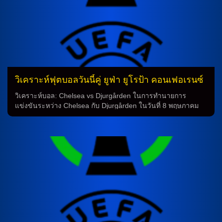
วิเคราะห์ฟุตบอลวันนี้คู่ ยูฟ่า ยูโรป้า คอนเฟอเรนซ์
ลีก เชลซี vs เยอร์การ์เด้น
วิเคราะห์บอล: Chelsea vs Djurgården ในการทำนายการ
แข่งขันระหว่าง Chelsea กับ Djurgården ในวันที่ 8 พฤษภาคม
2565 ที่นีเสยจะพบกันในการแข่งขันในรอบ 16 ทีมของ UEFA
Champions League โดยทั้งสองทีมมีฟอร์มที่ดีในช่วงเวลาล่าสุด
ฟอร์มล่าสุด Chelsea ได้เข้าชิงในรอบ 16 ทีมของ UEFA
Champions League โดยชนะ Djurgården ด้วยคะแนน 4-1 ใน
เกมเดียวที่เจ้าบ้าน ซึ่งทำให้ทีมนี้มีฟอร์มที่ดีในช่วงเวลานี้ ด้วยการ
ชนะ 4 เสมอ 0 และแพ้ 1 ใน 5 นัดที่ผ่านมา ส่วน Djurgården ก็มี
ฟอร์มไม่แพ้ซึ่งชนะ 2 เสมอ 2 และแพ้ 1 ใน 5 นัดที่ผ่านมา โดย
เข้าชิงในรอบ 16 […]