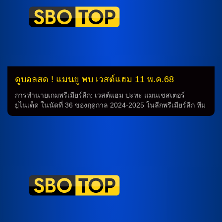
จากการวิเคราะห์บอลและการทำนายผลบอลสด มันเชลส์
ยูไนเต็ด มีความเชื่อมั่นในการคว้าแต้มเต็ม 3 จุดในเกมนี้
เนื่องจากประสบความสำเร็จในการพบกันกับทีมวสต์แฮมใน
ฤดูกาลนี้ โอกาสในการทำนาย โอกาสในการทำนายผลบอลสดใน
เกมนี้ค่อนข้างมีความน่าสนใจ โดยทั้งสองทีมมีความพยายามใน
การคว้าแต้มเต็มเพื่อเพิ่มโอกาสในการเข้าร่วมแข่งขันในลีก
ประเทศอังกฤษ ความเคลื่อนไหวล่าสุด ทีมแมนเชสเตอร์ ยูไนเต็ด
มีความมั่นใจจากการชนะทีมวสต์แฮมในเกมแรกของฤดูกาลนี้
ดูบอลสด ! แมนยู พบ เวสต์แฮม 11 พ.ค.68
และมีการเคลื่อนไหวที่ดีในการเข้าร่วมการแข่งขัน สรุป จาก
ข้อมูลและการวิเคราะห์ฟุตบอล มันเชลส์ […]
การทำนายเกมพรีเมียร์ลีก: เวสต์แฮม ปะทะ แมนเชสเตอร์
ยูไนเต็ด ในนัดที่ 36 ของฤดูกาล 2024-2025 ในลีกพรีเมียร์ลีก ทีม
แมนเชสเตอร์ ยูไนเต็ดที่อยู่ในอันดับที่ 15 กำลังจะเดินทางไปเยือ
นทีมเวสต์แฮมที่อยู่ในอันดับที่ 17 ที่สนามโอลด์แทรฟฟอร์ด โดย
ทั้งสองทีมล้วนเป็นทีมที่มีความสามารถแข็งแกร่งและคาดว่าจะมี
เกมที่น่าสนใจในการแข่งขัน สถิติการพบกัน สำหรับการพบกัน
ระหว่างทั้งสองทีม ทีมเวสต์แฮมและแมนเชสเตอร์ ยูไนเต็ด ได้พบ
กันทั้งหมด 5 นัด โดยทีมเวสต์แฮมชนะ 3 นัด และแพ้ 2 นัด โดย
ทีมเวสต์แฮมมีความเข้มแข็งเมื่อเล่นในสนามเหย้า โดยเขาเคย
ชนะทีมแมนเชสเตอร์ ยูไนเตเดสี้ในฤดูกาลนี้ที่สนามลอนดอน ส
เตเดี้ยม ด้วยผลสกอร์ 2-1 ด้วยประตูชัยในนาทีที่ 90+2 จากจาร์
เรด โบเวน การทำนาย การทำนายเกมนี้จะเป็นเกมที่มีความ
สนุกสนานและตื่นเต้น เนื่องจากทั้งสองทีมมีความสามารถในการ