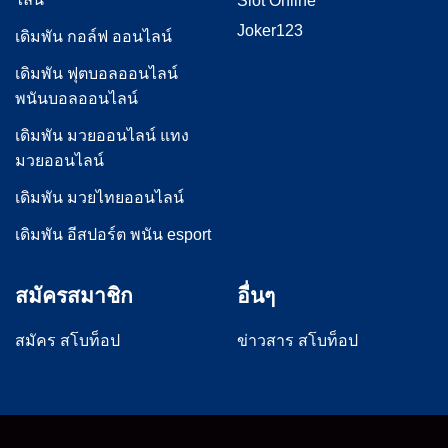
Slot Online
Joker123
เดิมพัน กอล์ฟ ออนไลน์
เดิมพัน ฟุตบอลออนไลน์
พนันบอลออนไลน์
เดิมพัน มวยออนไลน์ แทง
มวยออนไลน์
เดิมพัน มวยไทยออนไลน์
เดิมพัน อีสปอร์ต พนัน esport
สมัครสมาชิก
อื่นๆ
สมัคร สโบท็อป
ข่าวสาร สโบท็อป