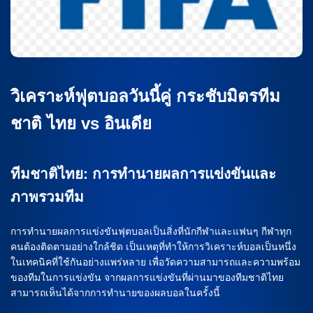
วิเคราะห์ฟุตบอลวันนี้คู่ กระชับมิตรทีม
ชาติ ไทย vs อินเดีย
ทีมชาติไทย: การทำนายผลการแข่งขันและ
ภาพรวมทีม
การทำนายผลการแข่งขันฟุตบอลเป็นสิ่งที่นักกีฬาและแฟนๆ กีฬาทุก
คนต้องติดตามอย่างใกล้ชิด เป็นเหตุที่ทำให้การวิเคราะห์บอลเป็นหนึ่ง
ในเทคนิคที่ใช้กันอย่างแพร่หลาย เพื่อวัดความสามารถและความพร้อม
ของทีมในการแข่งขัน จากผลการแข่งขันที่ผ่านมาของทีมชาติไทย
สามารถเห็นได้จากการทำนายของผลบอลในครั้งนี้