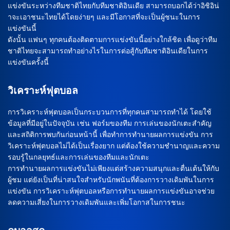
แข่งขันระหว่างทีมชาติไทยกับทีมชาติอินเดีย สามารถบอกได้ว่าอิชิอิน่
าจะเอาชนะไทยได้โดยง่ายๆ และมีโอกาสที่จะเป็นผู้ชนะในการ
แข่งขันนี้
ดังนั้น แฟนๆ ทุกคนต้องติดตามการแข่งขันนี้อย่างใกล้ชิด เพื่อดูว่าทีม
ชาติไทยจะสามารถทำอย่างไรในการต่อสู้กับทีมชาติอินเดียในการ
แข่งขันครั้งนี้
วิเคราะห์ฟุตบอล
การวิเคราะห์ฟุตบอลเป็นกระบวนการที่ทุกคนสามารถทำได้ โดยใช้
ข้อมูลที่มีอยู่ในปัจจุบัน เช่น ฟอร์มของทีม การเล่นของนักเตะสำคัญ
และสถิติการพบกันก่อนหน้านี้ เพื่อทำการทำนายผลการแข่งขัน การ
วิเคราะห์ฟุตบอลไม่ได้เป็นเรื่องยาก แต่ต้องใช้ความชำนาญและความ
รอบรู้ในกลยุทธ์และการเล่นของทีมและนักเตะ
การทำนายผลการแข่งขันไม่เพียงแต่สร้างความสนุกและตื่นเต้นให้กับ
ผู้ชม แต่ยังเป็นที่น่าสนใจสำหรับนักพนันที่ต้องการวางเดิมพันในการ
แข่งขัน การวิเคราะห์ฟุตบอลหรือการทำนายผลการแข่งขันอาจช่วย
ลดความเสี่ยงในการวางเดิมพันและเพิ่มโอกาสในการชนะ