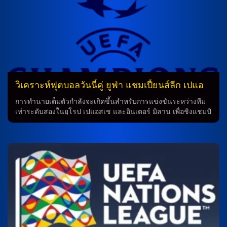
วิเคราะห์ฟุตบอลวันนี้คู่ ยูฟ่า แชมเปี้ยนส์ลีก เปแอ
สเช vs อินเตอร์ มิลาน
การทำนายเต็มตัวกำลังจะเกิดขึ้นสำหรับการแข่งขันระหว่างทีม
เท่าระดับสองในยุโรป เปแอสเช และอินเตอร์ มิลาน เพื่อชิงแชมป์
ในฟุตบอลยุโรป ซีรี่ส์ A ในวันที่ 31 พฤษภาคม 25 นี้ ที่ เจอาร์ดี
พาร์ค เมืองมิลาน อิตาลี การทำนายผลการแข่งขัน จากการ
วิเคราะห์บอลล่าสุด ทางเว็บไซต์ดูบอลสด มีการทำนายว่าทั้งสอง
ทีมจะเล่นอย่างแข็งแกร่งในการชิงแชมป์ โดยเปแอสเช จะมีการ
จัดทัพด้วยระบบการเล่น 4-3-3 และเลือกใช้นักเตะเชื่อมโยงหลัก
อย่างดี อาทิ ดูเอ้ และ ควารัตสเคเลีย ในการโจมตี เมื่อเทียบกับทีม
อินเตอร์ ที่จะใช้ระบบการเล่น 3-5-2 และมีนักเตะเชื่อมโยงหลัก
อย่าง มาร์คุส ตูราม และ เลาตาโร่ มาร์ติเนซ ในช่วงรบกวน การ
ทำนายว่าเกมนี้จะเป็นการแข่งขันที่ดุดันและมีความน่าสนใจ
อย่างแน่นอน ฟอร์มล่าสุดของทั้งสองทีม จากฟอร์ม 5 นัดที่ผ่านมา
ของทั้งเปแอสเช และอินเตอร์ ทั้งสองทีมมีผลการแข่งขันที่ยอด