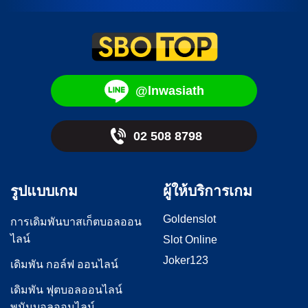
@lnwasiath
02 508 8798
รูปแบบเกม
ผู้ให้บริการเกม
Goldenslot
การเดิมพันบาสเก็ตบอลออน
ไลน์
Slot Online
Joker123
เดิมพัน กอล์ฟ ออนไลน์
เดิมพัน ฟุตบอลออนไลน์
พนันบอลออนไลน์