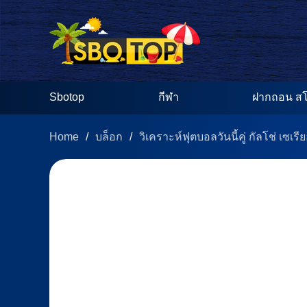
Sbotop
กีฬา
ฝากถอน สโ
Home
/
/
บล็อก
วิเคราะห์ฟุตบอลวันนี้คู่ กัลโช่ เซเรี