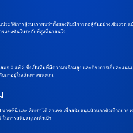
ในประวัติการสู้รบ เราพบว่าทั้งสองทีมมีการต่อสู้กันอย่างเข้มงวด แ
รแข่งขันในระดับที่สูงที่น่าสนใจ
เสมอ 0 แพ้ 3 ซึ่งเป็นทีมที่มีความพร้อมสูง และต้องการเก็บคะแนนเ
ลับมาอยู่ในเส้นทางชนะเกม
ม
าซซินี่ และ ลิเบราโต้ คาเคซ เพื่อสนับสนุนหัวหอกตัวเป้าอย่าง เ
อฟ ในการสนับสนุนหน้าเป้า