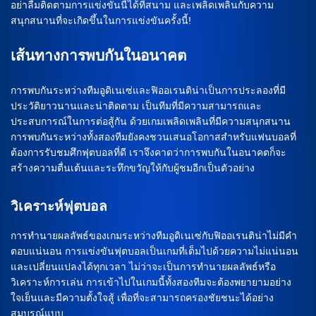
อย่าลืมติดตามการแข่งขันนี้ได้ที่สนาม และเพลิดเพลินกับความ
สนุกสนานที่จะเกิดขึ้นในการแข่งขันครั้งนี้!
เส้นทางการพบกันในอนาคต
การพบกันระหว่างทีมอูดิเนเซ่และฟิออเรนติน่าเป็นการประลองที่มี
ประวัติยาวนานและน่าติดตาม เป็นทีมที่มีความสามารถและ
ประสบการณ์ในการต่อสู้กัน ด้วยเกมเพลิดเพลินที่มีความสนุกสนาน
การพบกันระหว่างทั้งสองทีมยังคงชวนเสนอโอกาสสำหรับแฟนบอลที่
ต้องการรับชมศึกฟุตบอลที่ดี เราจึงคาดว่าการพบกันในอนาคตก็จะ
สร้างความตื่นเต้นและระทึกขวัญให้กับผู้ชมอีกเป็นตัวอย่าง
วิเคราะห์ฟุตบอล
การทำนายผลลัพธ์ของเกมระหว่างทีมอูดิเนเซ่กับฟิออเรนติน่าไม่มีคำ
ตอบแน่นอน การแข่งขันฟุตบอลเป็นเกมที่เต็มไปด้วยความไม่แน่นอน
และเปลี่ยนแปลงได้ทุกเวลา ไม่ว่าจะเป็นการทำนายผลลัพธ์หรือ
วิเคราะห์การเล่น การเข้าไปในเกมนี้ทั้งสองทีมจะต้องพยายามอย่าง
ใจเย็นและมีความตั้งใจสู้ เพื่อที่จะสามารถครองชัยชนะได้อย่าง
สมบูรณ์แบบ