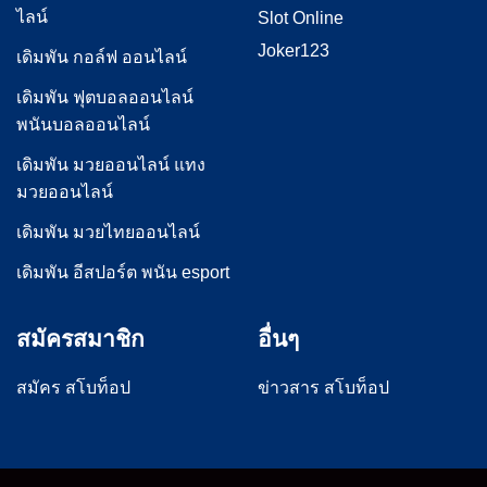
ไลน์
Slot Online
Joker123
เดิมพัน กอล์ฟ ออนไลน์
เดิมพัน ฟุตบอลออนไลน์
พนันบอลออนไลน์
เดิมพัน มวยออนไลน์ แทง
มวยออนไลน์
เดิมพัน มวยไทยออนไลน์
เดิมพัน อีสปอร์ต พนัน esport
สมัครสมาชิก
อื่นๆ
สมัคร สโบท็อป
ข่าวสาร สโบท็อป