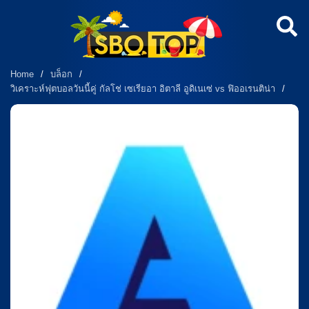
Home
/
บล็อก
/
วิเคราะห์ฟุตบอลวันนี้คู่ กัลโช่ เซเรียอา อิตาลี อูดิเนเซ่ vs ฟิออเรนติน่า
/