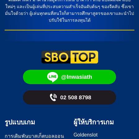
ใหม่ๆ และเป็นผู้เล่นที่ประสบความสำเร็จอันดับต้นๆ ของจีคลับ ซึ่งเขา
มั่นใจด้วยว่า ผู้เล่นทุกคนที่สนใจก็สามารถศึกษาสูตรของเขาและนำไป
ปรับใช้ในการลงทุนได้
@lnwasiath
02 508 8798
รูปแบบเกม
ผู้ให้บริการเกม
Goldenslot
การเดิมพันบาสเก็ตบอลออน