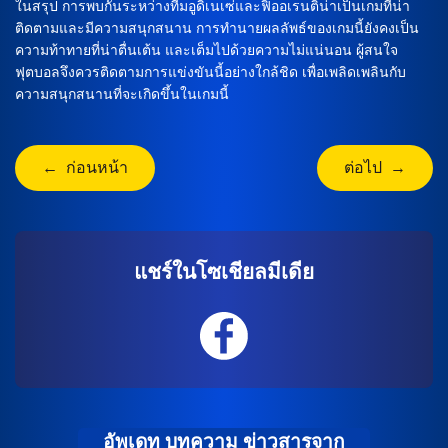
ในสรุป การพบกันระหว่างทีมอูดิเนเซ่และฟิออเรนติน่าเป็นเกมที่น่า
ติดตามและมีความสนุกสนาน การทำนายผลลัพธ์ของเกมนี้ยังคงเป็น
ความท้าทายที่น่าตื่นเต้น และเต็มไปด้วยความไม่แน่นอน ผู้สนใจ
ฟุตบอลจึงควรติดตามการแข่งขันนี้อย่างใกล้ชิด เพื่อเพลิดเพลินกับ
ความสนุกสนานที่จะเกิดขึ้นในเกมนี้
← ก่อนหน้า
ต่อไป →
แชร์ในโซเชียลมีเดีย
อัพเดท บทความ ข่าวสารจาก