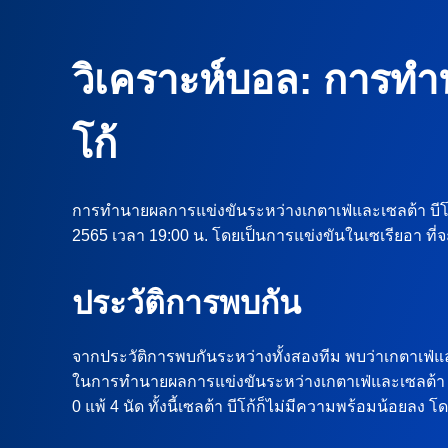
วิเคราะห์บอล: การทำ
โก้
การทำนายผลการแข่งขันระหว่างเกตาเฟ่และเซลต้า บีโก
2565 เวลา 19:00 น. โดยเป็นการแข่งขันในเซเรียอา ที่
ประวัติการพบกัน
จากประวัติการพบกันระหว่างทั้งสองทีม พบว่าเกตาเฟ่แล
ในการทำนายผลการแข่งขันระหว่างเกตาเฟ่และเซลต้า บีโก
0 แพ้ 4 นัด ทั้งนี้เซลต้า บีโก้ก็ไม่มีความพร้อมน้อยลง 