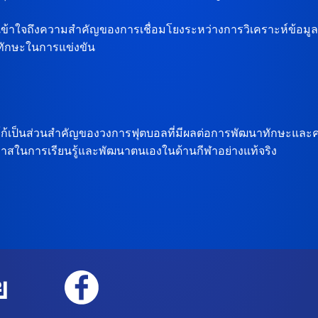
้ชมเข้าใจถึงความสำคัญของการเชื่อมโยงระหว่างการวิเคราะห์ข้อ
นาทักษะในการแข่งขัน
โก้เป็นส่วนสำคัญของวงการฟุตบอลที่มีผลต่อการพัฒนาทักษะแล
อกาสในการเรียนรู้และพัฒนาตนเองในด้านกีฬาอย่างแท้จริง
ย