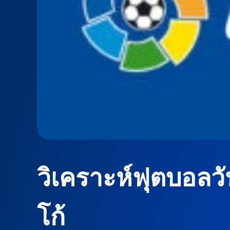
วิเคราะห์ฟุตบอลวัน
โก้