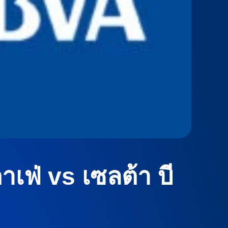
าเฟ่ vs เซลต้า บี