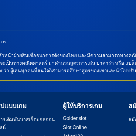
สที่น่าตื่นเต้นในวงการ
การพนันและผู้ชมที่รอคอยการ
นประเทศสเปน โดยที่ทั้ง
แข่งขันระหว่างทั้งสองทีม ด้วย
ีประวัติการพบกันมาก่อน
ประวัติการพบกันในครั้งก่อน ท
รทำนายก่อนเกมนั้นเป็น
เกิดความตื่นเต้นและคาดหวังเ
่าสนใจ การทำนายด้วย
อย่างมาก ความพร้อมของทั้ง 2
การพบกันของทั้งสองทีม
ทั้งเลกาเนสและเรอัล บายาโด
ัติการพบกันระหว่างทีม
ต้องเข้าสนามโดยไม่มีนักเตะ
การ
l และ Las Palmas ในเกม
บาดเจ็บ เนื่องจากเอ็นดริก ฟร
ื่อมีการแข่งขันเมื่อวันที่ 22
ซ่า และ บอร์น่า บาริซิช ของทั
งหัวหน้าฝ่ายสินเชื่อธนาคารดังของไทย และมีความสามารถทางคณิ
24 ที่ผ่านมา ทีม Las
ทีมยังไม่พร้อมเข้าสนาม เลกา
ะเป็นทางคณิตศาสตร์ มาคำนวนสูตรการเล่น บาคาร่า หรือ แบล็คแจ
ได้ชนะ Espanyol ด้วยผล
จะเล่นในระบบ 4-3-3 โดยมี ดา
จด้วยว่า ผู้เล่นทุกคนที่สนใจก็สามารถศึกษาสูตรของเขาและนำไปปรั
-0 ซึ่งทำให้การทำนายเกม
บราซาแน็ก เป็นแกนหลักในแ
ป็นไปได้ที่ Las Palmas จะมี
กลาง และมี ออสการ์ โรดริเกซ
ะเหนือ Espanyol อีกครั้ง
นี่ ราบา, และ มิเกล เด ลา ฟูเอน
 ความพร้อมของทั้งสองทีม
ล่าสกอร์ร่วมกัน ในทางตรงกัน
้ ทั้ง Las Palmas และ
เรอัล บายาโดลิดจะเล่นในระบ
 มีผู้เล่นหลักบาดเจ็บและ
5-1 โดยมี มาร์กอส อันเดร เป็
รูปแบบเกม
ผู้ให้บริการเกม
สม
ถเข้าเล่นในเกมนี้ ซึ่งอาจ
หลัก และมี สตานโก้ ยูริช แล
อประสิทธิภาพของทั้งสองทีม
เรียน กริลลิตช์ ประกอบกลุ่มก
Goldenslot
ารเดิมพันบาสเก็ตบอลออน
สมั
็ตาม Espanyol น่าจะมี
กลาง การทำนายผลการแข่งขั
วางใจมากกว่า เนื่องจาก
าเนสมีความจุใจและความพร้อม
ลน์
Slot Online
as มีผู้เล่นหลายคนไม่
กว่าเรอัล บายาโดลิด […]