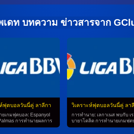
ัพเดท บทความ ข่าวสารจาก GCl
์ฟุตบอลวันนี้คู่ ลาลีกา
วิเคราะห์ฟุตบอลวันนี้คู่ ลา
สปันญ่อล vs ลาส พัล
สเปน เลกาเนส vs เรอัล บา
ยเกมฟุตบอล: Espanyol
การทำนาย: เลกาเนส พบกับ เร
โดลิด
 Palmas การทำนายผลการ
บายาโดลิด การทำนายเกมฟุต
ฟุตบอลระหว่างทีม
ระหว่างเลกาเนสกับเรอัล บาย
l และ Las Palmas กำลัง
ลิดเป็นเรื่องที่น่าตื่นเต้นสำหรั