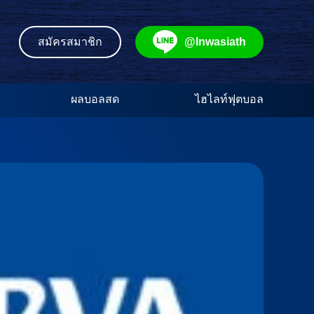
@lnwasiath
สมัครสมาชิก
ผลบอลสด
ไฮไลท์ฟุตบอล