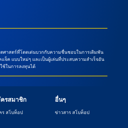
เรอัลมาดริดกับเรอัลโซเซียดาด
ทำนายว่า เรอัลมาดริดจะมีโอกาส
ำให้
สูงในการเอาชนะ โดยเนื่องจากทีม
ป็น
มีฟอร์มที่ดีกว่าในช่วงเวลาล่าสุด
 ทีม
การทำนายผลการแข่งขันระหว่าง
ลิดจะ
ทั้งสองทีม มาดริดได้คะแนน
สำคัญ
มากกว่าโซเซียดาดในการพบกัน
านเกอ
ก่อนหน้านี้ ทำให้มีความเชื่อใน
้งสอง
สมรรถภาพของทีมขาวในการคว้า
ตศาสตร์ที่โดดเด่นบวกกับความชื่นชอบในการเดิมพัน
เนส
ชัยชนะในการแข่งขันถัดไป ฟอร์ม
็ค แบบใหม่ๆ และเป็นผู้เล่นที่ประสบความสำเร็จอัน
ร์โก
ล่าสุดของเรอัลมาดริดแสดงให้เห็น
บใช้ในการลงทุนได้
ดน
ถึงความแข็งแกร่งของทีม โดยชนะ
, ดา
ได้ 3 นัด ไม่มีการแพ้ และแพ้เพียง 2
เต้
นัดเท่านั้น ซึ่งเป็นสัญญาณที่ดี
ข้าม
สำหรับการทำนายว่าทีมจะมี
บ 4-
ประสิทธิภาพดีในการแข่งขัน ใน
นหน้า
ทางกลับกัน เรอัลโซเซียดาดมีปัญหา
ัครสมาชิก
อื่นๆ
ะ ฟลอ
เกี่ยวกับฟอร์มการเล่นนอกเหนือเขต
อง
บ้าน ทำให้ทีมมีความยากลำบากใน
คร สโบท็อป
ข่าวสาร สโบท็อป
น เลก
การแข่งขัน ล่าสุดทีมชนะได้เพียง 1
ที่ดี
นัด และแพ้ 3 นัด ซึ่งเป็นสัญญาณว่า
ทีมจะต้องพัฒนาฟอร์มเพื่อทำให้สา