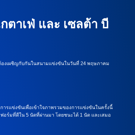
ตาเฟ่ และ เซลต้า บี
ะต้องเผชิญกับกันในสนามแข่งขันในวันที่ 24 พฤษภาคม
การแข่งขันเพื่อเข้าใจภาพรวมของการแข่งขันในครั้งนี้
อร์มที่ดีใน 5 นัดที่ผ่านมา โดยชนะได้ 1 นัด และเสมอ