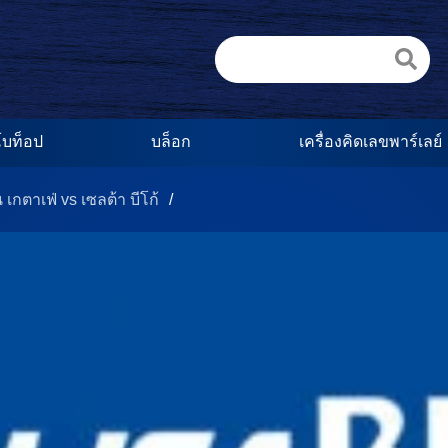
บท็อป
บล็อก
เครื่องคิดเลขพาร์เลย์
/
 เกตาเฟ่ vs เซลต้า บีโก้