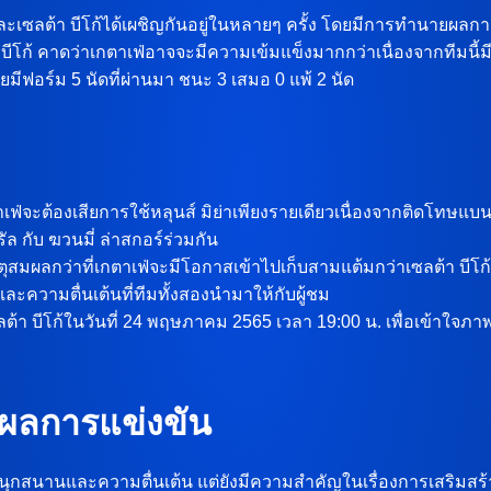
ะเซลต้า บีโก้ได้เผชิญกันอยู่ในหลายๆ ครั้ง โดยมีการทำนายผลกา
้ คาดว่าเกตาเฟ่อาจจะมีความเข้มแข็งมากกว่าเนื่องจากทีมนี้มีฟ
โดยมีฟอร์ม 5 นัดที่ผ่านมา ชนะ 3 เสมอ 0 แพ้ 2 นัด
่จะต้องเสียการใช้หลุนส์ มิย่าเพียงรายเดียวเนื่องจากติดโทษแบน ใ
ล กับ ฆวนมี่ ล่าสกอร์ร่วมกัน
มผลกว่าที่เกตาเฟ่จะมีโอกาสเข้าไปเก็บสามแต้มกว่าเซลต้า บีโ
ะความตื่นเต้นที่ทีมทั้งสองนำมาให้กับผู้ชม
ลต้า บีโก้ในวันที่ 24 พฤษภาคม 2565 เวลา 19:00 น. เพื่อเข้าใจ
ลการแข่งขัน
นุกสนานและความตื่นเต้น แต่ยังมีความสำคัญในเรื่องการเสริม