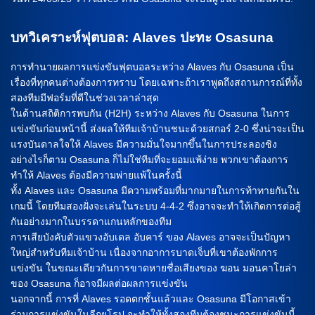
บทวิเคราะห์ฟุตบอล: Alaves ปะทะ Osasuna
การทำนายผลการแข่งขันฟุตบอลระหว่าง Alaves กับ Osasuna เป็น
เรื่องที่ทุกคนต่างต้องการทราบ โดยเฉพาะถ้าเราพูดถึงสถานการณ์ที่ทั้ง
สองทีมมีฟอร์มที่ดีในช่วงเวลาล่าสุด
ในด้านสถิติการพบกัน (H2H) ระหว่าง Alaves กับ Osasuna ในการ
แข่งขันก่อนหน้านี้ ส่งผลให้ทีมเจ้าบ้านชนะด้วยสกอร์ 2-0 ซึ่งน่าจะเป็น
แรงบันดาลใจให้ Alaves มีความมั่นใจมากขึ้นในการประลองชิง
อย่างไรก็ตาม Osasuna ก็ไม่ใช่ทีมที่จะยอมแพ้ง่าย พวกเขาต้องการ
ทำให้ Alaves ต้องมีความพ่ายแพ้ในครั้งนี้
ทั้ง Alaves และ Osasuna มีความพร้อมที่มากมายในการท้าทายกันใน
เกมนี้ โดยทีมสองฝั่งจะเล่นในระบบ 4-4-2 ซึ่งอาจจะทำให้เกิดการต่อสู้
กันอย่างมากในบรรดาแกนหลักของทีม
การเสียบังคับตัวแขวงอับเดล อับคาร์ ของ Alaves อาจจะเป็นปัญหา
ใหญ่สำหรับทีมเจ้าบ้าน เนื่องจากอาการบาดเจ็บที่เขาต้องพักการ
แข่งขัน ในขณะเดียวกันการขาดหายชื่อเสียงของ ฆอน มอนคาโยล่า
ของ Osasuna ก็อาจมีผลต่อผลการแข่งขัน
นอกจากนี้ การที่ Alaves รอดตกชั้นแล้วและ Osasuna มีโอกาสเข้า
ร่วมการแข่งขันในลีกยุโรป จะทำให้ทั้งสองทีมต้องชนะการแข่งขันนี้