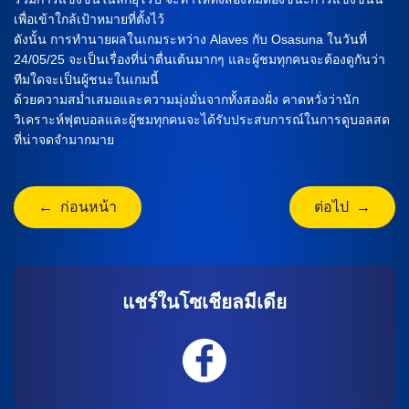
เพื่อเข้าใกล้เป้าหมายที่ตั้งไว้
ดังนั้น การทำนายผลในเกมระหว่าง Alaves กับ Osasuna ในวันที่
24/05/25 จะเป็นเรื่องที่น่าตื่นเต้นมากๆ และผู้ชมทุกคนจะต้องดูกันว่า
ทีมใดจะเป็นผู้ชนะในเกมนี้
ด้วยความสม่ำเสมอและความมุ่งมั่นจากทั้งสองฝั่ง คาดหวั่งว่านัก
วิเคราะห์ฟุตบอลและผู้ชมทุกคนจะได้รับประสบการณ์ในการดูบอลสด
ที่น่าจดจำมากมาย
← ก่อนหน้า
ต่อไป →
แชร์ในโซเชียลมีเดีย