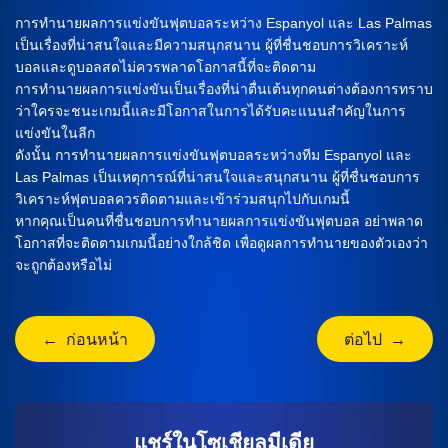
การทำนายผลการแข่งขันฟุตบอลระหว่าง Espanyol และ Las Palmas
เป็นเรื่องที่น่าสนใจและมีความสนุกสนาน ผู้ที่ชื่นชอบการวิเคราะห์
บอลและดูบอลสดไม่ควรพลาดโอกาสนี้ที่จะติดตาม
การทำนายผลการแข่งขันเป็นเรื่องที่น่าตื่นเต้นทุกคนต่างต้องการทราบ
ว่าใครจะชนะเกมนี้และมีโอกาสในการได้รับคะแนนสำคัญในการ
แข่งขันในลีก
ดังนั้น การทำนายผลการแข่งขันฟุตบอลระหว่างทีม Espanyol และ
Las Palmas เป็นเหตุการณ์ที่น่าสนใจและสนุกสนาน ผู้ที่ชื่นชอบการ
วิเคราะห์ฟุตบอลควรติดตามและเข้าร่วมสนุกไปกับเกมนี้
หากคุณเป็นคนที่ชื่นชอบการทำนายผลการแข่งขันฟุตบอล อย่าพลาด
โอกาสที่จะติดตามเกมนี้อย่างใกล้ชิด เพื่อดูผลการทำนายของตัวเองว่า
จะถูกต้องหรือไม่
← ก่อนหน้า
ต่อไป →
แชร์ในโซเชียลมีเดีย