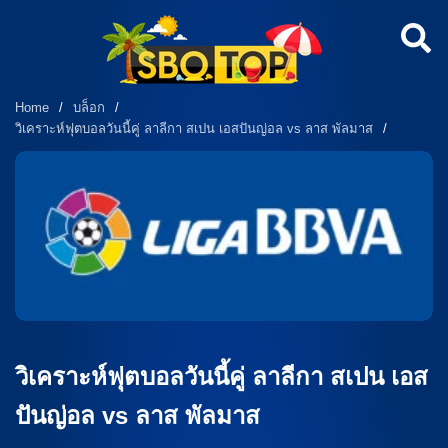
Home
/
บล็อก
/
วิเคราะห์ฟุตบอลวันนี้คู่ ลาลีกา สเปน เอสปันญ่อล vs ลาส พัลมาส
/
วิเคราะห์ฟุตบอลวันนี้คู่ ลาลีกา สเปน เอส
ปันญ่อล vs ลาส พัลมาส