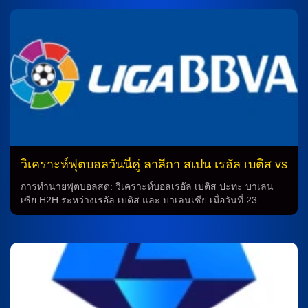
เวลาล่าสุด การทำนายผลการแข่งขันระหว่างทั้งสองทีม มาดริด
ได้คะแนนมากกว่าโซเซียดาดในการพบกันก่อนหน้านี้ ทำให้มี
ความเชื่อในสมรรถภาพของทีมขาวในการคว้าชัยชนะในการ
แข่งขันถัดไป ฟอร์มล่าสุดของเรอัลมาดริดแสดงให้เห็นถึงความ
แข็งแกร่งของทีม โดยชนะได้ 3 นัด ไม่มีการแพ้ และแพ้เพียง 2
นัดเท่านั้น ซึ่งเป็นสัญญาณที่ดีสำหรับการทำนายว่าทีมจะมี
ประสิทธิภาพดีในการแข่งขัน ในทางกลับกัน เรอัลโซเซียดาดมี
ปัญหาเกี่ยวกับฟอร์มการเล่นนอกเหนือเขตบ้าน ทำให้ทีมมีความ
ยากลำบากในการแข่งขัน ล่าสุดทีมชนะได้เพียง 1 นัด และแพ้ 3
นัด ซึ่งเป็นสัญญาณว่าทีมจะต้องพัฒนาฟอร์มเพื่อทำให้สามารถ
ต้าสว่างในการแข่งขัน ในส่วนของการเล่น ทีมขาวจะใช้ระบบ
4-2-3-1 โดยมี คิเลียน เอ็มบัปเป้ เป็นหน้าเป้า ในขณะที่ ทีมแดง
วิเคราะห์ฟุตบอลวันนี้คู่ ลาลีกา สเปน เรอัล เบติส vs
จะใช้ระบบ 4-1-4-1 โดยมี มิเกล โอยาร์ซาบาล เป็นหน้าเป้า เพื่อ
บาเลนเซีย
พิชิตชัยชนะในการแข่งขัน จากภาพรวมทั้งหมด ทำให้เห็นว่า เรอั
การทำนายฟุตบอลสด: วิเคราะห์บอลเรอัล เบติส ปะทะ บาเลน
ลมาดริดจะมีประสิทธิภาพดีกว่าเรอัลโซเซียดาดในการแข่งขัน
เซีย H2H ระหว่างเรอัล เบติส และ บาเลนเซีย เมื่อวันที่ 23
และมีโอกาสสูงในการคว้าชัยชนะ คาดว่าผลการแข่งขันจะเป็น
พฤษภาคม พ.ศ. 2565 เวลา 19:00 น. ทีมเรอัล เบติสจะพบกับทีม
ไปตามทำนายและทีมขาวจะเอาชนะในการแข่งขันถัดไป. เพิ่ม
บาเลนเซียในการแข่งขันที่คาดว่าจะมีเกมที่ดุเดือดและน่าตื่นเต้น
ข้อมูลเกี่ยวกับการทำนายผลการแข่งขัน การทำนายผลการ
ที่สุดในลาลีกา ซานตาเนเดอร์ ซึ่งเป็นการทำนายอย่างแน่นอนที่
แข่งขันฟุตบอลไม่ได้เกี่ยวข้องเพียงแค่กับฟอร์มของทีมในช่วง
ต้องดู ประวัติการพบกัน H2H ระหว่างทั้งสองทีมนั้นยังคงเป็นเรื่อง
เวลาล่าสุดเท่านั้น […]
ที่น่าสนใจ โดยทีมบาเลนเซียมีความเหนื่อยล้าจากการทำงาน
หนักในเดือนที่ผ่านมา ในขณะที่ทีมเรอัล เบติสกำลังจะพบกับทีม
เชลซีในการชิงชนะเลิศคอนเฟอเรนซ์ลีก ทำให้ต้องพิจารณาถึง