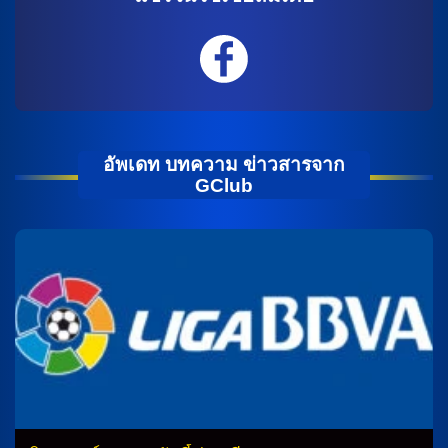
อัพเดท บทความ ข่าวสารจาก
GClub