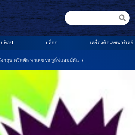
บท็อป
บล็อก
เครื่องคิดเลขพาร์เลย์
/
ก อังกฤษ คริสตัล พาเลซ vs วูล์ฟแฮมป์ตัน