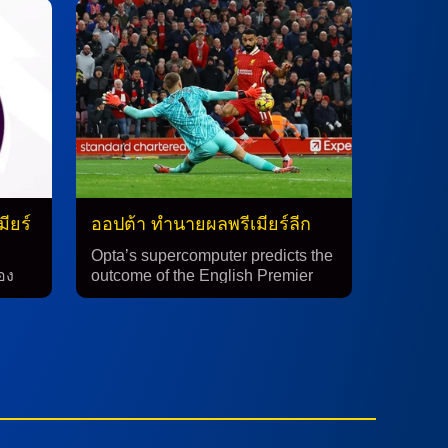
มียร์
ออปต้า ทำนายผลพรีเมียร์ลีก
ไบรท์ตัน พบ ลิเวอร์พูล พร้อม
Opta’s supercomputer predicts the
สถิติ
อง
outcome of the English Premier
ใน
League 2024-2025, Matchday 37,
ตัน
or the penultimate round, on the
ถึง
late Monday night of May 19,
องทีม
2568, featuring “The Seagulls”
ปได้
Brighton, ranked 9th with 55
พบกัน
points, hosting “The Reds”
ะ
Liverpool gearing up for an official
งคู่
championship. This match will kick