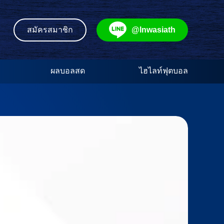
@lnwasiath
สมัครสมาชิก
ผลบอลสด
ไฮไลท์ฟุตบอล