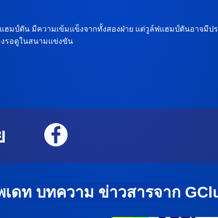
ฮมป์ตัน มีความเข้มแข็งจากทั้งสองฝ่าย แต่วูล์ฟแฮมป์ตันอาจมีปร
องรอดูในสนามแข่งขัน
ย
ัพเดท บทความ ข่าวสารจาก GCl