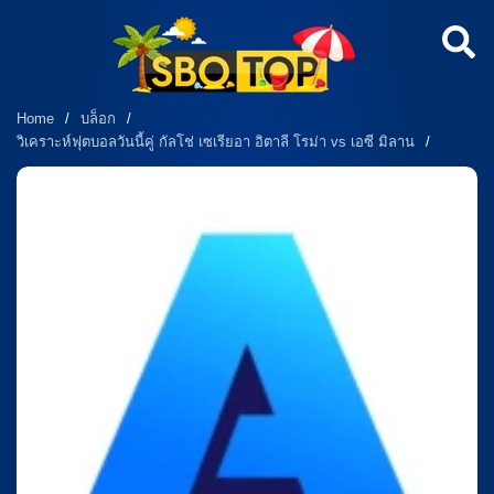
Home
/
บล็อก
/
วิเคราะห์ฟุตบอลวันนี้คู่ กัลโช่ เซเรียอา อิตาลี โรม่า vs เอซี มิลาน
/