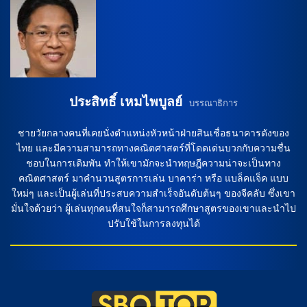
ประสิทธิ์ เหมไพบูลย์
บรรณาธิการ
ชายวัยกลางคนที่เคยนั่งตำแหน่งหัวหน้าฝ่ายสินเชื่อธนาคารดังของ
ไทย และมีความสามารถทางคณิตศาสตร์ที่โดดเด่นบวกกับความชื่น
ชอบในการเดิมพัน ทำให้เขามักจะนำทฤษฎีความน่าจะเป็นทาง
คณิตศาสตร์ มาคำนวนสูตรการเล่น บาคาร่า หรือ แบล็คแจ็ค แบบ
ใหม่ๆ และเป็นผู้เล่นที่ประสบความสำเร็จอันดับต้นๆ ของจีคลับ ซึ่งเขา
มั่นใจด้วยว่า ผู้เล่นทุกคนที่สนใจก็สามารถศึกษาสูตรของเขาและนำไป
ปรับใช้ในการลงทุนได้