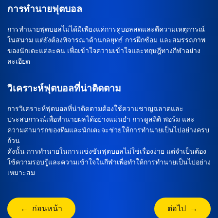
การทำนายฟุตบอล
การทำนายฟุตบอลไม่ได้มีเพียงแค่การดูบอลสดและตีความเหตุการณ์
ในสนาม แต่ยังต้องพิจารณาด้านกลยุทธ์ การฝึกซ้อม และสมรรถภาพ
ของนักเตะแต่ละคน เพื่อเข้าใจความเข้าใจและทฤษฎีทางกีฬาอย่าง
ละเอียด
วิเคราะห์ฟุตบอลที่น่าติดตาม
การวิเคราะห์ฟุตบอลที่น่าติดตามต้องใช้ความชาญฉลาดและ
ประสบการณ์เพื่อทำนายผลได้อย่างแม่นยำ การดูสถิติ ฟอร์ม และ
ความสามารถของทีมและนักเตะจะช่วยให้การทำนายเป็นไปอย่างครบ
ถ้วน
ดังนั้น การทำนายในการแข่งขันฟุตบอลไม่ใช่เรื่องง่าย แต่จำเป็นต้อง
ใช้ความรอบรู้และความเข้าใจในกีฬาเพื่อทำให้การทำนายเป็นไปอย่าง
เหมาะสม
← ก่อนหน้า
ต่อไป →