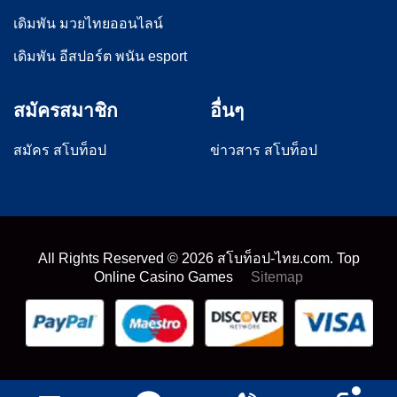
เดิมพัน มวยไทยออนไลน์
เดิมพัน อีสปอร์ต พนัน esport
สมัครสมาชิก
อื่นๆ
สมัคร สโบท็อป
ข่าวสาร สโบท็อป
All Rights Reserved ©
2026
สโบท็อป-ไทย.com. Top
Online Casino Games
Sitemap