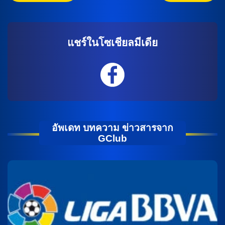
แชร์ในโซเชียลมีเดีย
อัพเดท บทความ ข่าวสารจาก
GClub