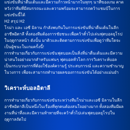
แข่งขันที่น่าตื่นเต้นและมีความก้าวหน้ามากในทุกๆ นาทีของเกม คาด
หวังว่าทีมที่มีสมรรถนะและความพร้อมจะสามารถคว้าแชมป์ในการ
แข่งขันนี้ได้
H2 สรุป H2
โรม่า และ เอซี มิลาน กำลังพบกันในการแข่งขันที่น่าตื่นเต้นในลีก
อาชีพอิตาลี ทั้งสองทีมต้องการชัยชนะเพื่อคว้าตั๋วไปเล่นฟุตบอลยุโรป
ในฤดูกาลหน้า ดังนั้น มาติวและติดตามการแข่งขันเพื่อดูว่าทีมใดจะ
เป็นผู้ชนะในเกมครั้งนี้!
การทำนายเกี่ยวกับการแข่งขันฟุตบอลเป็นสิ่งที่น่าตื่นเต้นและมีความ
น่าสนใจอย่างมากสำหรับแฟนๆ ฟุตบอลทั่วโลก การวิเคราะห์บอล
เป็นกระบวนการที่ต้องใช้องค์ความรู้ ประสบการณ์ และความชำนาญ
ในวงการ เพื่อจะสามารถทำนายผลของการแข่งขันได้อย่างแม่นยำ
วิเคราะห์บอลอิตาลี
การทำนายเกี่ยวกับการแข่งขันระหว่างทีมโรม่าและเอซี มิลานในลีก
อาชีพอิตาลีเป็นหนึ่งในเรื่องที่ทุกคนต้องสนใจอย่างมาก ทั้งสองทีมมีผล
งานที่น่าทึ่งและมีความท้าทายที่จะคว้าตั๋วไปเล่นฟุตบอลยุโรปใน
ฤดูกาลถัดไป