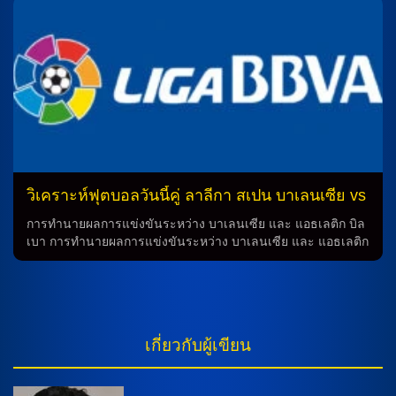
ตีตั๋วยูโรปาลีกอย่างแน่นอน โดยการทำนายจากผลการแข่งขัน
ก่อนหน้านี้ของทั้งสองทีม ทีมเซลต้า บีโก้ได้แสดงความแข็งแกร่ง
ใน 5 เกมล่าสุดโดยชนะ 3 เกม แชมป์ 0 เกม แพ้ 2 เกม ในขณะที่
ทีมเรโย วายอาโยก็ได้ทำได้ดีใน 5 เกมล่าสุดโดยชนะ 2 เกม
แชมป์ 2 เกม แพ้ 1 เกม เมื่อพูดถึงความพร้อมของทั้งสองทีม ทีม
เซลต้า บีโก้จะต้องเสริมดวงกาน่าที่ไม่มี ชาอิลซอน มาร์เกส ซีเกย
ร่า กับ คาร์ล สตาร์เฟลท์ ซึ่งสภาพร่างกายของพวกเขาไม่สมบูรณ์
แต่ มาร์กอส อลอนโซ่ พ้นโทษแบนหวนคืนสู่ทีม ส่วน ปาโบล ดู
ราน, […]
วิเคราะห์ฟุตบอลวันนี้คู่ ลาลีกา สเปน บาเลนเซีย vs
แอธเลติก บิลเบา
การทำนายผลการแข่งขันระหว่าง บาเลนเซีย และ แอธเลติก บิล
เบา การทำนายผลการแข่งขันระหว่าง บาเลนเซีย และ แอธเลติก
บิลเบา มีความสำคัญในการวิเคราะห์บอล โดยทีมที่เหนือกันใน
ตารางคะแนน และมีฟอร์มที่ดีกว่า จะมีโอกาสชนะมากกว่า โดย
อิงจากประวัติการพบกันก่อนหน้านี้ ประวัติการพบกัน ใน 5 ครั้งที่
ผ่านมาที่บาลเซียและ แอธเลติก บิลเบา พบกัน บาเลนเซีย ชนะ 2
เสมอ 2 แพ้ 1 โดยมีมูลค่าทำนายอยู่ที่ 50% ฟอร์มล่าสุด บาเลน
เกี่ยวกับผู้เขียน
เซีย มีฟอร์มที่ดีใน 5 นัดล่าสุด ชนะ 2 เสมอ 1 แพ้ 2 ในขณะที่ แอ
ธเลติก บิลเบา มีฟอร์มที่ไม่ค่อยดีเลย ชนะ 2 เสมอ 2 แพ้ 1 โดยมี
มูลค่าทำนายอยู่ที่ 50% สภาพความพร้อมของทั้ง […]