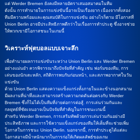
แต่ Werder Bremen ยังคงมีหลายอัตราเสมอสมาคมในทีม
ดังนั้น การทำนายในการแข่งขันนี้อาจเป็นเรื่องยาก เนื่องจากทั้งสอง
ทีมมีความพร้อมและคุณสมบัติในการแข่งขัน อย่างไรก็ตาม มีโอกาสที่
Union Berlin อาจมีประสิทธิภาพดีกว่าในเรื่องการทำประตู ซึ่งอาจช่วย
ให้พวกเขามีโอกาสชนะในเกมนี้
วิเคราะห์ฟุตบอลแบบเจาะลึก
เพื่อทำนายผลการแข่งขันระหว่าง Union Berlin และ Werder Bremen
อย่างแม่นยำ ควรพิจารณาถึงปัจจัยที่สำคัญ เช่น ฟอร์มของทีม, การ
เล่นของนักเตะหลัก, สถิติการพบกันก่อนหน้า, และสภาพอากาศในวัน
แข่งขัน
ด้วย Union Berlin แสดงความแข็งแกร่งทั้งภายในและข้างนอกสนาม
มีผลงานที่น่าทึ่งและสามารถสร้างความกดดันต่อตรงกับ Werder
Bremen ซึ่งก็ไม่ได้เป็นทีมที่ง่ายต่อการต่อสู้. การเล่นร่วมกันและ
กลยุทธ์ที่ชัดเจนอาจเป็นปัจจัยที่สำคัญในการชนะเกมนี้
สำหรับ Werder Bremen, การเสริมทัพด้วยการเล่นร่วมกันอย่างมี
ประสิทธิภาพ และการใช้ความแข็งแกร่งของทีมให้เต็มที่จะช่วยเพิ่ม
โอกาสในการชนะ Union Berlin. นอกจากนี้, การทำประตูได้แต่ละ
โอกาสอาจมีน้ำหนักมากในการก่อให้เกิดผลลัพธ์ของเกม