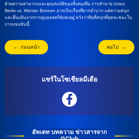
ด้วยความสามารถและคุณสมบัติของทั้งสองทีม การทำนาย Union
Berlin vs. Werder Bremen อาจเป็นเรื่องที่ยากลำบาก แต่ความสนุก
และตื่นเต้นจากการดูบอลสดก็ยังคงอยู่ หวังว่าทีมที่สนุกที่สุดจะชนะใน
การแข่งขันนี้
← ก่อนหน้า
ต่อไป →
แชร์ในโซเชียลมีเดีย
อัพเดท บทความ ข่าวสารจาก
GClub