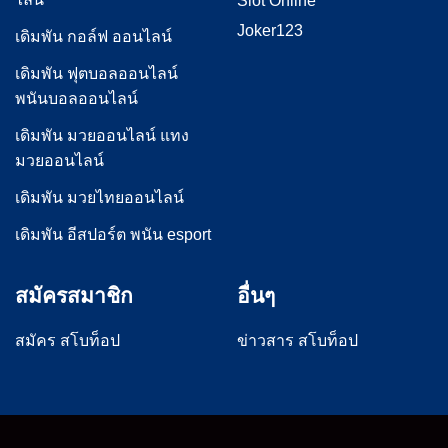
Slot Online
Joker123
เดิมพัน กอล์ฟ ออนไลน์
เดิมพัน ฟุตบอลออนไลน์
พนันบอลออนไลน์
เดิมพัน มวยออนไลน์ แทง
มวยออนไลน์
เดิมพัน มวยไทยออนไลน์
เดิมพัน อีสปอร์ต พนัน esport
สมัครสมาชิก
อื่นๆ
สมัคร สโบท็อป
ข่าวสาร สโบท็อป