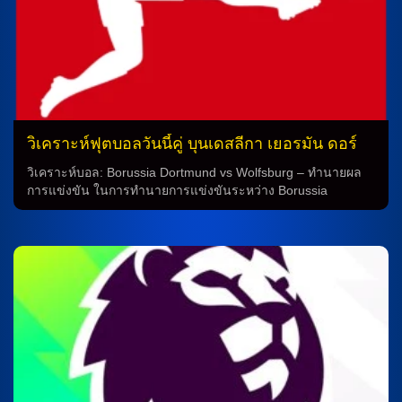
สถานการณ์ไม่แพ้มานาน. Form 5 นัดล่าสุดของ St. Pauli นั้นมี
ผลเข้าสู้ 1 เกมเสมอ และแพ้ 3 เกม ในขณะที่ Stuttgart ก็มีการ
แข่งขันที่น่าตื่นเต้น โดยมีผลการแข่งขันเข้าประสบความสำเร็จ
2 […]
วิเคราะห์ฟุตบอลวันนี้คู่ บุนเดสลีกา เยอรมัน ดอร์
ทมุนด์ vs โวล์ฟสบวร์ก
วิเคราะห์บอล: Borussia Dortmund vs Wolfsburg – ทำนายผล
การแข่งขัน ในการทำนายการแข่งขันระหว่าง Borussia
Dortmund กับ Wolfsburg ทั้งสองทีมมีฟอร์มแข่งขันที่แตกต่างกัน
ซึ่งอาจมีผลต่อผลลัพธ์ของเกมนี้ การแข่งขันก่อนหน้า ในการ
ทำนายผลการแข่งขันระหว่าง Borussia Dortmund กับ
Wolfsburg ต้องพิจารณาผลการแข่งขันก่อนหน้าเพื่อให้การ
ทำนายเป็นไปตามความเป็นจริง จากการตรวจสอบผลการแข่งขัน
ก่อนหน้า พบว่า Borussia Dortmund มียฟอร์มที่ดีกว่า Wolfsburg
โดย Borussia Dortmund ชนะ 3 เสมอ 1 แพ้ 1 ใน 5 นัดล่าสุด ใน
ขณะที่ Wolfsburg แพ้ 4 ใน 5 นัดล่าสุด ความพร้อมของทั้งสองทีม
นายใหญ่ของ Borussia Dortmund ได้รายงานว่าจะไม่มี จีโอวาน
นี่ เรย์น่า ที่บาดเจ็บรายเดียวเท่านั้นทำให้ Borussia […]