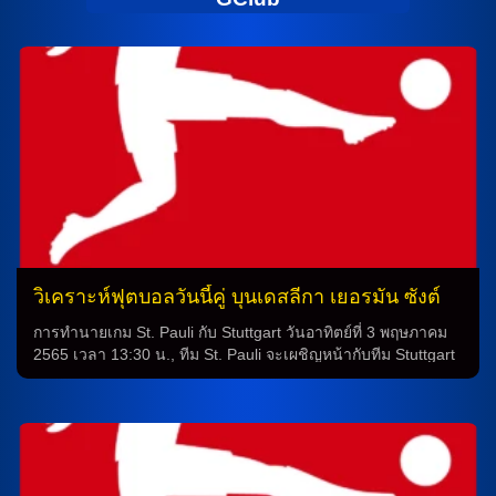
วิเคราะห์ฟุตบอลวันนี้คู่ บุนเดสลีกา เยอรมัน ซังต์
เพาลี vs สตุ๊ตการ์ต
การทำนายเกม St. Pauli กับ Stuttgart วันอาทิตย์ที่ 3 พฤษภาคม
2565 เวลา 13:30 น., ทีม St. Pauli จะเผชิญหน้ากับทีม Stuttgart
ในเกมที่มีความสำคัญมากในลีก BUN. การทำนายการแข่งขันนี้
จะเป็นจุดสนใจสำคัญสำหรับผู้ที่ชื่นชอบการวิเคราะห์บอลและดู
บอลสด. การพบกันระหว่าง St. Pauli กับ Stuttgart ในอดีตมี
ประวัติการแข่งขันพอสมควร โดยทีมที่ได้รับการเหนี่ยวนำมาก
ที่สุดคือ Stuttgart ที่ชนะ St. Pauli ในเกมล่าสุดด้วยผล 3-1. แต่
St. Pauli ก็ไม่ค่อยแย่เช่นกันเมื่อพบกับทีมอื่น ๆ โดยสามารถรักษา