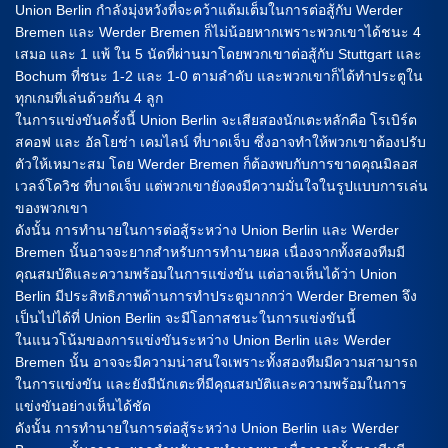
Union Berlin กำลังมุ่งหวังที่จะคว้าแต้มเต็มในการต่อสู้กับ Werder
Bremen และ Werder Bremen ก็ไม่น้อยหากเพราะพวกเขาได้ชนะ 4
เสมอ และ 1 แพ้ ใน 5 นัดที่ผ่านมาโดยพวกเขาต่อสู้กับ Stuttgart และ
Bochum ที่ชนะ 1-2 และ 1-0 ตามลำดับ และพวกเขาก็ได้ทำประตูใน
ทุกเกมที่เล่นด้วยกัน 4 ลูก
ในการแข่งขันครั้งนี้ Union Berlin จะเสียสองนักเตะหลักคือ โรเบิร์ต
สคอฟ และ อัลโยช่า เคมไลน์ ที่บาดเจ็บ ซึ่งอาจทำให้พวกเขาต้องปรับ
ตัวให้เหมาะสม โดย Werder Bremen ก็ต้องพบกับการขาดคุณมิลอส
เวลจ์โควิช ที่บาดเจ็บ แต่พวกเขายังคงมีความมั่นใจในรูปแบบการเล่น
ของพวกเขา
ดังนั้น การทำนายในการต่อสู้ระหว่าง Union Berlin และ Werder
Bremen นั้นอาจจะยากสำหรับการทำนายผล เนื่องจากทั้งสองทีมมี
คุณสมบัติและความพร้อมในการแข่งขัน แต่อาจเห็นได้ว่า Union
Berlin มีประสิทธิภาพด้านการทำประตูมากกว่า Werder Bremen จึง
เป็นไปได้ที่ Union Berlin จะมีโอกาสชนะในการแข่งขันนี้
ในแนวโน้มของการแข่งขันระหว่าง Union Berlin และ Werder
Bremen นั้น อาจจะมีความน่าสนใจเพราะทั้งสองทีมมีความสามารถ
ในการแข่งขัน และยังมีนักเตะที่มีคุณสมบัติและความพร้อมในการ
แข่งขันอย่างเห็นได้ชัด
ดังนั้น การทำนายในการต่อสู้ระหว่าง Union Berlin และ Werder