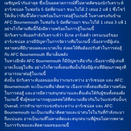
เผชิญหน้ากันล่าสุด ซึ่งเป็นผลคาดการณ์ที่ไม่คาดคิดของนักวิเคราะห์
อาร์เซน่อล ในฟอร์ม 5 นัดที่ผ่านมา ชนะไปได้ 2 เสมอ 2 แพ้ 1 ซึ่งโชว์
ให้เห็นว่าทีมนี้ได้ความพร้อมในการต่อสู้ในเกมนี้ ในทางตรงกันข้าม
AFC Bournemouth ในฟอร์ม 5 นัดที่ผ่านมา ชนะไปได้ 1 เสมอ 3 แพ้ 1
อย่างไรก็ตามทีมนี้ก็ยังมีความพร้อมในการสู้ในเกมนี้
นักวิเคราะห์บอลกำลังวิเคราะห์ว่า มิเกล อาร์เตต้า เทรนเนอร์ของ
อาร์เเซน่อล อาจมีปัญหาในการจัดวางทีมในเกมนี้ เนื่องจากมีผู้เล่น
หลายคนที่มีบาดแผลและบาดเจ็บ ส่งผลให้ทีมต้องปรับตัวในการต่อสู้
กับ AFC Bournemouth ที่มาเต็มพลัง
ในทางอีกฝั่ง AFC Bournemouth ก็มีปัญหาเดียวกัน เนื่องจากมีผู้เล่นที่
บาดเจ็บอยู่ในทีม อย่างไรก็ตามทั้งสองทีมนั้นก็ยังมีผู้เล่นที่มีคุณภาพสูงที่
สามารถมาต่อสู้ในเกมนี้
ดังนั้น นักวิเคราะห์บอลมองเห็นว่าเกมระหว่าง อาร์เซน่อล และ AFC
Bournemouth จะเป็นเกมที่น่าติดตาม เนื่องจากทั้งสองทีมมีความพร้อม
ในการต่อสู้ และอาจมีความสนุกสนานและตื่นเต้นให้กับผู้ชมทั้งสองฝั่ง
ในเกมนี้ ซึ่งผู้ชมสามารถดูบอลสดได้ที่สนามเดียวกันในวันแข่งขันนั้นๆ
Overall, การทำนายการแข่งขันระหว่าง อาร์เซน่อล และ AFC
Bournemouth จะเป็นเกมที่น่าติดตามและน่าสนใจในวันที่กำลังจะมา
ถึงแน่นอน อาจเป็นเกมที่ไม่คาดคิดและสนุกสนานที่ผู้ชมไม่ควรพลาด
ในการรับชมและติดตามผลของเกมนี้