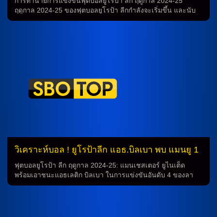
การทำนายการแข่งขันฟุตบอลยูโรป้า ลีก ฤดูกาล 2024-25
ฤดูกาล 2024-25 ของฟุตบอลยูโรป้า ลีกกำลังจะเริ่มขึ้น และนับ
เวลาถอยหลังไปยังการแข่งขันรอบรองชนะเลิศที่น่าตื่นเต้น โดย
เกมแรกนัดนี้จะเป็นการช่องทางให้ทีมอันดับ 4 ของลา ลีกา สเปน
อย่าง แอธเลติก บิลเบา พบกับทีมชั้นนำจากพรีเมียร์ลีก มานเชส
เตอร์ ยูไนเต็ด ในวันพฤหัสบดีที่ 1 พฤษภาคม 2568 ตามเวลา
ประเทศไทย การพบกันของทีม ในการพบกันระหว่าง แอธเลติก
บิลเบา และ มานเชสเตอร์ ยูไนเต็ด ทั้งสองทีมกำลังพยายามดึง
คะแนนเข้าไปในกระเป๋าของตัวเอง โดยทั้งสองทีมกำลังต้องการ
ความสำเร็จในการแข่งขันนี้อย่างมาก โดยทีมแอธเลติก บิลเบา
จะต้องพยายามแสดงความแข็งแกร่งในเวทีนานาชาติ ในขณะที่
มานเชสเตอร์ ยูไนเต็ด จะพยายามรักษาฐานะที่ดีในลีกจะชนะ
ครั้งนี้ การทำนายผลการแข่งขัน การทำนายผลการแข่งขัน
ฟุตบอลสายพรีเมียร์ลีก และลา ลีกาที่น่าสนใจนี้ ก็เป็นเรื่องที่
หลายๆ คนต้องการทราบ เพื่อนำไปใช้ในการวางเดิมพันหรือแค่
เพื่อความสนุกสนาน เช่นกัน โดยทีมที่จะได้รับการเชื่อมั่นจาก
วิเคราะห์บอล ! ยูโรป้าลีก แอธ.บิลเบา พบ แมนยู 1
บ้านผลงานมากที่สุดในการทำนายคือ มานเชสเตอร์ ยูไนเต็ด ที่มี
พ.ค.68
ฐานะแข็งแกร่งในลีกพรีเมียร์ และคาดว่าจะมีผลอย่างรุนแรงใน
ฟุตบอลยูโรป้า ลีก ฤดูกาล 2024-25: แมนเชสเตอร์ ยูไนเต็ด
การแข่งขันนี้ อย่างไรก็ตามการทำนายเกมฟุตบอลไม่มีคำตอบ
พร้อมเอาชนะแอธเลติก บิลเบา ในการแข่งขันอันดับ 4 ของลา
สมบูรณ์ […]
ลีกา สเปน ทีมแอธเลติก บิลเบาจะต้อนรับการมาเยือนจากทีม
“ปีศาจแดง” คือ แมนเชสเตอร์ ยูไนเต็ด ที่อยู่ในอันดับ 14 ของ
ตารางพรีเมียร์ลีก ในวันพฤหัสบดีที่ 1 พฤษภาคม 2568 เวลา
02.00 น. ตามเวลาประเทศไทย การทำนายผลการแข่งขัน การ