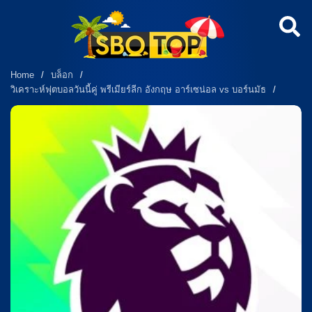
Home
/
บล็อก
/
วิเคราะห์ฟุตบอลวันนี้คู่ พรีเมียร์ลีก อังกฤษ อาร์เซน่อล vs บอร์นมัธ
/