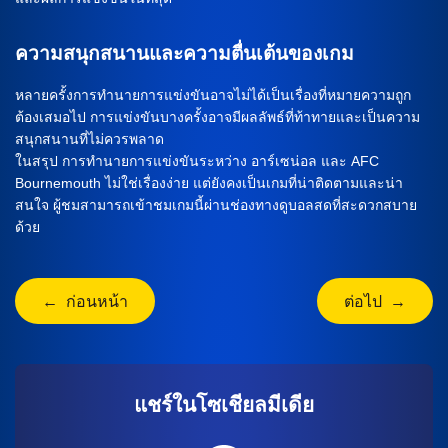
ความสนุกสนานและความตื่นเต้นของเกม
หลายครั้งการทำนายการแข่งขันอาจไม่ได้เป็นเรื่องที่หมายความถูก
ต้องเสมอไป การแข่งขันบางครั้งอาจมีผลลัพธ์ที่ท้าทายและเป็นความ
สนุกสนานที่ไม่ควรพลาด
ในสรุป การทำนายการแข่งขันระหว่าง อาร์เซน่อล และ AFC
Bournemouth ไม่ใช่เรื่องง่าย แต่ยังคงเป็นเกมที่น่าติดตามและน่า
สนใจ ผู้ชมสามารถเข้าชมเกมนี้ผ่านช่องทางดูบอลสดที่สะดวกสบาย
ด้วย
← ก่อนหน้า
ต่อไป →
แชร์ในโซเชียลมีเดีย