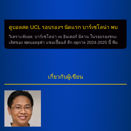
อย่าง แมนเชสเตอร์ ยูไนเต็ด ในเวทียูโรป้าลีก โดยที่อาร์เตต้า เผย
ว่าทีมของเขามีโอกาสชิงยังเปิดกว้าง และน่าเสมอในการเอาชนะ
ในเกมนี้ การทำนายฟุตบอลเป็นสิ่งที่มีความสำคัญในช่วงเวลา
ก่อนแข่งขัน เพื่อให้ทั้งทีมและผู้ชมได้เตรียมตัวให้พร้อมและทราบ
ข้อมูลที่จำเป็นในการเริ่มเกม ดังนั้น การวิเคราะห์ฟุตบอลจึงเป็น
ดูบอลสด UCL รอบรองฯ นัดแรก บาร์เซโลน่า พบ
องค์ประกอบที่สำคัญที่ช่วยให้ทีมสามารถเตรียมการและวางแผน
อินเตอร์ มิลาน 30 เม.ย.68
ทำงานได้อย่างเหมาะสม ดูบอลสดและการทำนายผลการแข่งขัน
วิเคราะห์บอล: บาร์เซโลน่า vs อินเตอร์ มิลาน ในรอบรองชนะ
การดูบอลสดเป็นสิ่งที่ทุกคนรอคอยและติดตามอยู่ตลอดเวลา เพื่อ
เลิศของ ฟุตบอลยูฟ่า แชมเปี้ยนส์ ลีก ฤดูกาล 2024-2025 นี้ ทีม
เห็นสักการะและความสามารถของนักเตะที่อยู่ในสนาม เพื่อให้ผู้
“เจ้าบุญทุ่ม” บาร์เซโลน่า จะพบกับทีม “งูใหญ่” อินเตอร์ มิลานใน
ชมสามารถทำการทำนายผลการแข่งขันได้อย่างมั่นใจ ดังนั้น […]
เกมที่เต็มไปด้วยความคับแคบและตื่นเต้นที่สุด โดยทั้งสองทีมจะ
ต้องทุ่มเทให้ทุกท่านดูบอลสดในวันพุธที่ 30 เมษายน 2568 เวลา
02.00 น. เวลาประเทศไทย สถิติการพบกัน จากการทำนายผลการ
แข่งขัน 5 นัดหลังสุด ระหว่าง บาร์เซโลน่า และ อินเตอร์ มิลาน
เกี่ยวกับผู้เขียน
พบกัน บาร์เซโลน่า ชนะได้ 2 นัด สมอได้ 2 นัด และแพ้ได้ 1 นัด
โดยในนัดล่าสุดที่พบกันในแชมเปี้ยนส์ลีก เมื่อเดือนตุลาคม 2022
ทีมทั้งสองเสมอกันด้วยคะแนน 3-3 วิเคราะห์ฟุตบอล การทำนาย
สำคัญของเกมนี้คืออยู่ที่ทั้งสองทีมมีฝีมือและความสามารถในการ
เล่นทุกด้าน โดยทีมบาร์เซโลน่ามีความแข็งแกร่งในการรับมือ
[…]