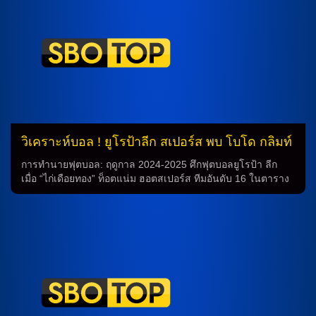
ทำนายการแข่งขันระหว่างทีมแอธเลติก บิลเบากับแมนเชสเตอร์
ยูไนเต็ด นั้นเป็นเรื่องที่น่าตื่นเต้น เนื่องจากทั้งสองทีมเคยพบกัน 5
นัด โดยทีมแมนเชสเตอร์ ยูไนเต็ดได้ชนะเพียง 1 นัด ส่วนทีมแอธ
เลติก บิลเบาเหล่านั้นชนะเพียง 1 นัด การทำนายดูบอลสดอาจ
บอกได้ว่าเกมระหว่างทั้งสองทีมจะเป็นเกมที่สนุกสุด ๆ เนื่องจากทั้ง
สองทีมมีความสามารถในการโจมตีและป้องกันที่ดี โดยการ
วิเคราะห์ฟุตบอลช่วยให้เราเห็นว่าทั้งสองทีมมีโอกาสในการได้
แต้มจากการแข่งขันนี้ ความเป็นไปได้ในการแข่งขัน ทีมแมนเชส
เตอร์ ยูไนเต็ดจะพยายามที่จะเอาชนะเพื่อเพิ่มแต้มในตาราง
พรีเมียร์ลีก ในขณะที่ทีมแอธเลติก บิลเบาจะพยายามที่จะป้องกัน
วิเคราะห์บอล ! ยูโรป้าลีก สเปอร์ส พบ โบโด กลิมท์
และคว้าแต้มเพื่อเข้าใกล้ตำแหน่งชิงแชมป์ […]
1 พ.ค.68
การทำนายฟุตบอล: ฤดูกาล 2024-2025 ศึกฟุตบอลยูโรป้า ลีก
เมื่อ “ไก่เดือยทอง” ท็อตแน่ม ฮอตสเปอร์ส ทีมอันดับ 16 ในตาราง
พรีเมียร์ลีก อังกฤษ เตรียมตัวให้พร้อมในการแข่งขันรอบรองชนะ
เลิศในฤดูกาล 2024-2025 โดยเปิดสนามต้อนรับ “ทีมม้ามืด”
อย่าง โบโด กลิมท์ ทีมอันดับ 2 จากลีกนอร์เวย์ ที่เพิ่งลงเตะไปเพียง
4 เกมในฤดูกาลใหม่ การพบกันเป็นครั้งแรกในประวัติศาสตร์ เกม
นี้ถือเป็นการพบกันเป็นครั้งแรกของประวัติศาสตร์สโมสร ซึ่งก่อน
หน้านี้ไม่เคยมีโอกาสพบกันก่อนหน้านี้ การเตรียมการและการ
ทำนายฟุตบอลเกี่ยวกับเกมนี้ก็กลายเป็นเรื่องที่น่าตื่นเต้นสำหรับทั้ง
สองทีมและผู้ชมที่รอคอย วิเคราะห์บอล: ยูโรป้าลีก แอธ.บิลเบา
พบ แมนยู ในเดือนเมษายน 68 ทีม แอธ.บิลเบา จะต้อนรับทีมใหญ่