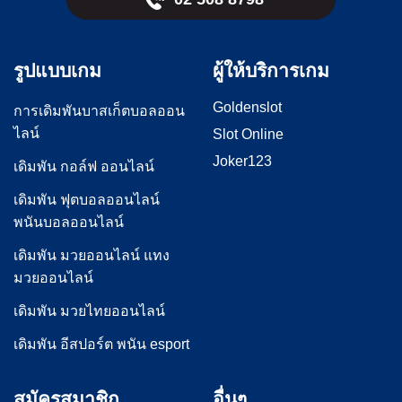
รูปแบบเกม
ผู้ให้บริการเกม
Goldenslot
การเดิมพันบาสเก็ตบอลออน
ไลน์
Slot Online
Joker123
เดิมพัน กอล์ฟ ออนไลน์
เดิมพัน ฟุตบอลออนไลน์
พนันบอลออนไลน์
เดิมพัน มวยออนไลน์ แทง
มวยออนไลน์
เดิมพัน มวยไทยออนไลน์
เดิมพัน อีสปอร์ต พนัน esport
สมัครสมาชิก
อื่นๆ