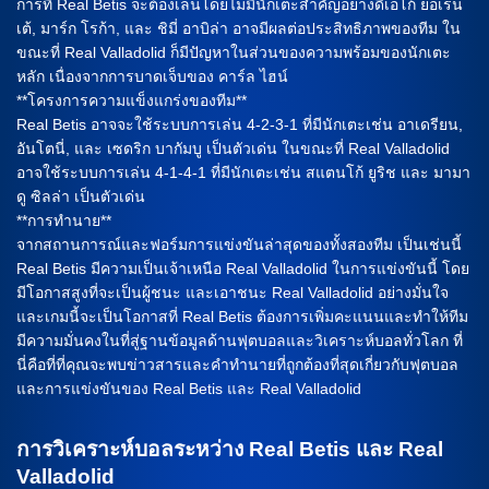
การที่ Real Betis จะต้องเล่นโดยไม่มีนักเตะสำคัญอย่างดีเอโก้ ยอเรน
เต้, มาร์ก โรก้า, และ ชิมี่ อาบิล่า อาจมีผลต่อประสิทธิภาพของทีม ใน
ขณะที่ Real Valladolid ก็มีปัญหาในส่วนของความพร้อมของนักเตะ
หลัก เนื่องจากการบาดเจ็บของ คาร์ล ไฮน์
**โครงการความแข็งแกร่งของทีม**
Real Betis อาจจะใช้ระบบการเล่น 4-2-3-1 ที่มีนักเตะเช่น อาเดรียน,
อันโตนี่, และ เซดริก บากัมบู เป็นตัวเด่น ในขณะที่ Real Valladolid
อาจใช้ระบบการเล่น 4-1-4-1 ที่มีนักเตะเช่น สแตนโก้ ยูริช และ มามา
ดู ซิลล่า เป็นตัวเด่น
**การทำนาย**
จากสถานการณ์และฟอร์มการแข่งขันล่าสุดของทั้งสองทีม เป็นเช่นนี้
Real Betis มีความเป็นเจ้าเหนือ Real Valladolid ในการแข่งขันนี้ โดย
มีโอกาสสูงที่จะเป็นผู้ชนะ และเอาชนะ Real Valladolid อย่างมั่นใจ
และเกมนี้จะเป็นโอกาสที่ Real Betis ต้องการเพิ่มคะแนนและทำให้ทีม
มีความมั่นคงในที่สู่ฐานข้อมูลด้านฟุตบอลและวิเคราะห์บอลทั่วโลก ที่
นี่คือที่ที่คุณจะพบข่าวสารและคำทำนายที่ถูกต้องที่สุดเกี่ยวกับฟุตบอล
และการแข่งขันของ Real Betis และ Real Valladolid
การวิเคราะห์บอลระหว่าง Real Betis และ Real
Valladolid