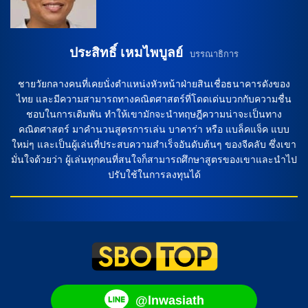
ประสิทธิ์ เหมไพบูลย์
บรรณาธิการ
ชายวัยกลางคนที่เคยนั่งตำแหน่งหัวหน้าฝ่ายสินเชื่อธนาคารดังของ
ไทย และมีความสามารถทางคณิตศาสตร์ที่โดดเด่นบวกกับความชื่น
ชอบในการเดิมพัน ทำให้เขามักจะนำทฤษฎีความน่าจะเป็นทาง
คณิตศาสตร์ มาคำนวนสูตรการเล่น บาคาร่า หรือ แบล็คแจ็ค แบบ
ใหม่ๆ และเป็นผู้เล่นที่ประสบความสำเร็จอันดับต้นๆ ของจีคลับ ซึ่งเขา
มั่นใจด้วยว่า ผู้เล่นทุกคนที่สนใจก็สามารถศึกษาสูตรของเขาและนำไป
ปรับใช้ในการลงทุนได้
@lnwasiath