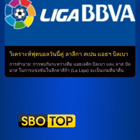
วิเคราะห์ฟุตบอลวันนี้คู่ ลาลีกา สเปน แอธฯ บิลเบา
vs ลาส พัลมาส
การทำนาย: การพบกันระหว่างทีม แอธเลติก บิลเบา และ ลาส ปัล
มาส ในการแข่งขันในลีกลาลีก้า (La Liga) จะเป็นเกมที่น่าตื่น
เต้นและสนุกสุดๆ สำหรับผู้ชมฟุตบอลทั้งสองทีม. การทำนายใน
การพบกันครั้งนี้จะเป็นประสบการณ์ที่น่าจดจำและน่าติดตาม
อย่างมาก เนื่องจากทั้งสองทีมมีฟอร์มการแข่งขันที่ดีในหลายนัด
ล่าสุด. วิเคราะห์บอล: องค์กรวิเคราะห์ฟุตบอลชื่อดังพร้อมที่จะเข้า
มารายงานเกมระหว่าง แอธเลติก บิลเบา และ ลาส ปัลมาส ใน
การแข่งขันที่จะถูกจัดขึ้นในไม่ช้านี้. คู่ต่อสู้ครั้งนี้จะถูกจัดขึ้นใน
สนาม แอธเลติก บิลเบา และทั้งสองทีมได้เตรียมตัวอย่างเต็มที่
สำหรับการแข่งขันนี้. เกมล่าสุด: แอธเลติก บิลเบา มีผลสรุปที่ดีใน
หนึ่งในเกมล่าสุดของพวกเขา เมื่อพวกเขาเอาชนะทีม Rayo
Vallecano ด้วยคะแนน 3-1 ซึ่งช่วยเพิ่มความเชื่อมั่นสำหรับทีม.
ในทวิตเตอร์ก่อนหน้านี้, พวกเขามีการเดินทางไปเอาชนะ ทีม