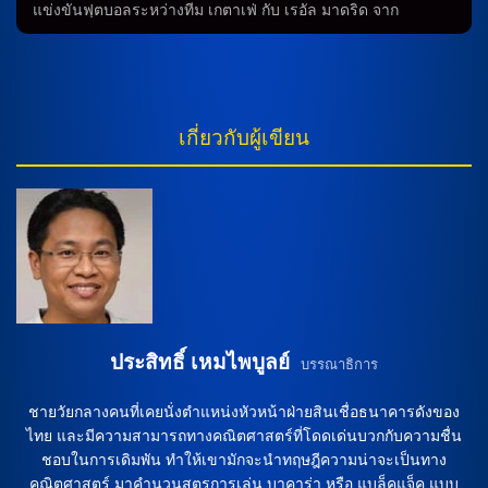
สำคัญกับการชนะอย่างสูงสุด โดยคาดว่าคริสตัล พาเลซ จะมี
แข่งขันฟุตบอลระหว่างทีม เกตาเฟ่ กับ เรอัล มาดริด จาก
กำลังใจในการแข่งขันนี้ และอาจจะสามารถทำให้ผลลัพธ์เอื้องได้
ประวัติการพบกันก่อนหน้านี้ พบว่า เรอัล มาดริด มีประวัติการ
อย่างไรก็ตาม อาร์เซน่อล ก็ยังคงเป็นทีมที่มีคุณภาพและ
เอาชนะเกตาเฟ่มากกว่า โดยเคยชนะเกตาเฟ่ในการแข่งขัน
ประสิทธิภาพที่สูง […]
ล่าสุดด้วยคะแนน 2-0 และ 2-1 ตามลำดับ การคาดการณ์สำหรับ
การแข่งขันครั้งนี้ระหว่างทีม เกตาเฟ่ และ เรอัล มาดริด นั้น เกตา
เฟ่ อาจจะอายุจุดที่จะใช้ คริสเตียโน่ โรนัลโด เช่ อย่างเดียวใน
เกี่ยวกับผู้เขียน
การแข่งขัน เนื่องจากมีการตัดสิทธิ์ใช้งานของนักเตะหลักบางคน
และมีรูปแบบการเล่นในระบบ 4-4-2 ที่มีแกนหลักอยู่ที่ ลุคาส มอ
เดริช และ มาโร่ อารัมบาร์รี่ โดยมีคู่กองหน้าคือ โบรค์คา มายอ
รัล และ คริสเตียโน่ โรนัลโด ที่มีประวัติการทำประตูร่วมกัน ใน
ทางกลับกัน เรอัล มาดริด ก็ไม่ได้ห่างจากปัญหา เนื่องจากมีบางนัก
เตะที่ต้องอยู่นอกสนามเพราะบาดเจ็บ และมีรูปแบบการเล่นใน
ระบบ 4-3-1-2 โดยมีคู่กองหน้าคือ […]
ประสิทธิ์ เหมไพบูลย์
บรรณาธิการ
ชายวัยกลางคนที่เคยนั่งตำแหน่งหัวหน้าฝ่ายสินเชื่อธนาคารดังของ
ไทย และมีความสามารถทางคณิตศาสตร์ที่โดดเด่นบวกกับความชื่น
ชอบในการเดิมพัน ทำให้เขามักจะนำทฤษฎีความน่าจะเป็นทาง
คณิตศาสตร์ มาคำนวนสูตรการเล่น บาคาร่า หรือ แบล็คแจ็ค แบบ