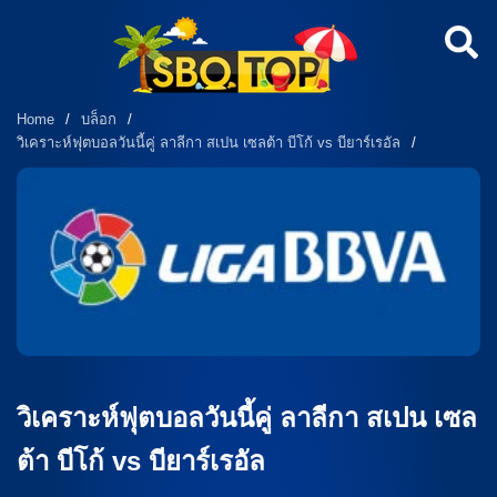
Home
/
บล็อก
/
วิเคราะห์ฟุตบอลวันนี้คู่ ลาลีกา สเปน เซลต้า บีโก้ vs บียาร์เรอัล
/
วิเคราะห์ฟุตบอลวันนี้คู่ ลาลีกา สเปน เซล
ต้า บีโก้ vs บียาร์เรอัล