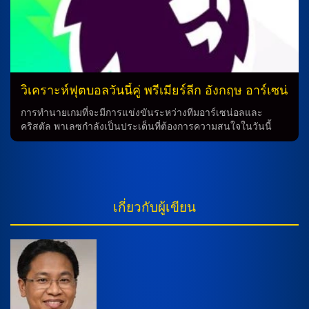
เดริช และ มาโร่ อารัมบาร์รี่ โดยมีคู่กองหน้าคือ โบรค์คา มายอ
รัล และ คริสเตียโน่ โรนัลโด ที่มีประวัติการทำประตูร่วมกัน ใน
ทางกลับกัน เรอัล มาดริด ก็ไม่ได้ห่างจากปัญหา เนื่องจากมีบางนัก
เตะที่ต้องอยู่นอกสนามเพราะบาดเจ็บ และมีรูปแบบการเล่นใน
ระบบ 4-3-1-2 โดยมีคู่กองหน้าคือ […]
วิเคราะห์ฟุตบอลวันนี้คู่ พรีเมียร์ลีก อังกฤษ อาร์เซน่
อล vs คริสตัล พาเลซ
การทำนายเกมที่จะมีการแข่งขันระหว่างทีมอาร์เซน่อลและ
คริสตัล พาเลซกำลังเป็นประเด็นที่ต้องการความสนใจในวันนี้
โดยทั้งสองทีมยังพบกันอยู่ในช่วงเวลาที่มีสภาพพร้อมและมีฟอร์มที่
ดีในการแข่งขัน ดังนั้นการทำนายผลของเกมนี้ก็เป็นเรื่องที่น่าตื่น
เต้นและน่าสนใจมาก **วิเคราะห์บอล: ทีมอาร์เซน่อล** ทีมอาร์
เซน่อลในช่วงเวลานี้ยังคงมีความมั่นใจและสมบูรณ์ทั้งทางกาย
และทางจิตใจ โดยตัวเองพร้อมที่จะต่อสู้กับคู่แข่งอย่างคริสตัล พา
เกี่ยวกับผู้เขียน
เลซ โดยเฉพาะเมื่อมอร์นิงก็ยังคงสามารถเล่นได้ และพร้อมที่จะ
ให้ความช่วยเหลือในการทำประตูให้ทีม **วิเคราะห์บอล: ทีม
คริสตัล พาเลซ** ทีมคริสตัล พาเลซก็ไม่ได้อยู่ในภาวะที่แย่เลย
โดยก่อนหน้านี้พวกเขาก็มีผลการแข่งขันที่ดี แม้จะเจอความล้ม
เหลวในบางเกม แต่พวกเขาก็ยังมีความมั่นใจที่จะเอาชนะทีมอาร์
เซน่อลในเกมนี้ **สถิติการพบหน้า** จากสถิติการพบหน้าระหว่าง
ทีมอาร์เซน่อลและคริสตัล พาเลซ ในเกมก่อนหน้านี้ พบว่าทีมอาร์
เซน่อลมีประสิทธิภาพที่ดีกว่า โดยมีผลการแข่งขันที่ดีกว่าทีม