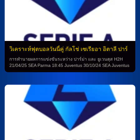
วิเคราะห์ฟุตบอลวันนี้คู่ กัลโช่ เซเรียอา อิตาลี ปาร์
ม่า vs ยูเวนตุส
การทำนายผลการแข่งขันระหว่าง ปาร์ม่า และ ยูเวนตุส H2H
21/04/25 SEA Parma 18:45 Juventus 30/10/24 SEA Juventus
2 – 2 Parma 21/04/21 SEA Juventus 3 – 1 Parma 19/12/20
SEA Parma 0 – 4 Juventus 19/01/20 SEA Juventus 2 – 1
Parma 24/08/19 SEA Parma 0 – 1 Juventus 02/02/19 SEA
Juventus 3 – 3 Parma 01/09/18 SEA Parma […]