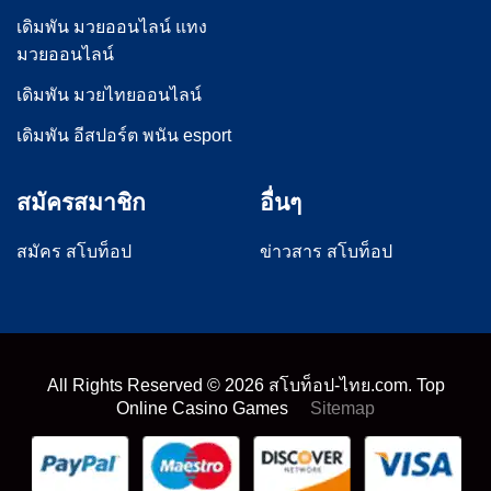
เดิมพัน มวยออนไลน์ แทง
มวยออนไลน์
เดิมพัน มวยไทยออนไลน์
เดิมพัน อีสปอร์ต พนัน esport
สมัครสมาชิก
อื่นๆ
สมัคร สโบท็อป
ข่าวสาร สโบท็อป
All Rights Reserved ©
2026
สโบท็อป-ไทย.com. Top
Online Casino Games
Sitemap