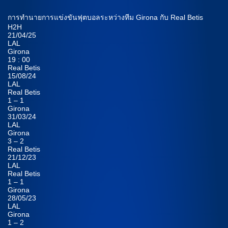
การทำนายการแข่งขันฟุตบอลระหว่างทีม Girona กับ Real Betis
H2H
21/04/25
LAL
Girona
19 : 00
Real Betis
15/08/24
LAL
Real Betis
1 – 1
Girona
31/03/24
LAL
Girona
3 – 2
Real Betis
21/12/23
LAL
Real Betis
1 – 1
Girona
28/05/23
LAL
Girona
1 – 2