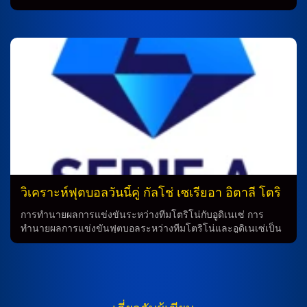
สร้างความตื่นเต้นให้กับแฟนบอลหลายคน เนื่องจากทั้งสองทีมมี
ประวัติการจัดการที่น่าสนใจ ประวัติการเผชิญหน้า จากรายการที่
ผ่านมา ทั้ง 2 ทีมได้พบกันกันมาแล้วหลายครั้ง โดยฟิออเรนติน่ามี
ความได้เปรียบในการชนะกายารี่ในบางครั้ง ในขณะที่กายารี่ก็มี
ประวัติการส่งผลเสียต่อทีมเยือน ฟอร์มล่าสุด จากการวิเคราะห์
บอลเพื่อการทำนายผลที่ผ่านมา ทั้ง 2 ทีมมีฟอร์มที่ไม่ค่อยดี โดยกา
ยารี่ชนะได้เพียง 1 เกมจาก 5 เกมล่าสุด ในขณะที่ฟิออเรนติน่ามี
ผลงานที่ไม่น่าพอใจเช่นกัน สถานะนักเตะ ทั้ง 2 ทีมมีนักเตะสำคัญ
ที่อาจจะขาดสำหรับการแข่งขันนี้ อย่างเช่น อเลสซานโดร เดโอ
ล่า จากกายารี่ ที่ติดโทษแบนจากการสะสมใบเหลือง และเอโด
อาร์โด โบเว จากฟิออเรนติน่า ที่บาดเจ็บจะทำให้ทีมต้องปรับ
เปลี่ยนการจัดตัวเนื่องจากขาดสำคัญ การทำนาย จากความพร้อม
ที่แสดงออกมา น่าจะมีการแข่งขันที่ดีและเข้มข้นระหว่าง กายารี่
และ ฟิออเรนติน่า โดยคาดการณ์ว่าทั้งสองทีมจะพากันไปสู่การ
วิเคราะห์ฟุตบอลวันนี้คู่ กัลโช่ เซเรียอา อิตาลี โตริ
แข่งขันรุกแรง เชื่อว่ากายารี่จะสามารถยันเสมอได้ในเกมนี้ ดัง
โน่ vs อูดิเนเซ่
นั้น การทำนายผลของการจับคู่กายารี่และฟิออเรนติน่านั้น อาจ
การทำนายผลการแข่งขันระหว่างทีมโตริโน่กับอูดิเนเซ่ การ
ต้องรอดูผลการแข่งขันเพื่อทราบผลลัพธ์สุดท้ายว่าทีมใดจะคว้าชัย
ทำนายผลการแข่งขันฟุตบอลระหว่างทีมโตริโน่และอูดิเนเซ่เป็น
วิเคราะห์บอลและการทำนายผล การวิเคราะห์ฟุตบอลและการ
เรื่องที่น่าสนใจในวันนี้ ทั้งสองทีมมีฟอร์มในการแข่งขันลีกที่ไม่
ทำนายผลเป็นสิ่งที่นักเดิมพันและผู้ชมฟุตบอลทุกคนต้องสนใจ
ค่อยดี โตริโน่ได้ชนะเพียงเกมเดียวจาก 5 นัดล่าสุด ในขณะที่อูดิ
เนื่องจากมันเป็นกระบวนการที่สำคัญในการตัดสินใจในการเดิม
เนเซ่ไม่มีชัยใดๆจาก 5 เกมที่ผ่านมา ฟอร์มล่าสุดของทั้งสองทีม
พันหรือเพื่อความสนุกสนานในการดูบอลสด ความสำคัญของการ
โตริโน่ชนะ 1 เสมอ 3 แพ้ 1 ใน 5 เกมล่าสุด ในขณะที่อูดิเนเซ่
ทำนาย การทำนายผลของการแข่งขันฟุตบอลไม่ได้เป็นเรื่องดีงาม
ไม่มีชัยใดๆจาก 5 เกมที่ผ่านมา ซึ่งทำให้การทำนายผลเป็นไปได้ที่