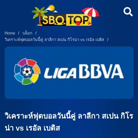
Home
/
บล็อก
/
วิเคราะห์ฟุตบอลวันนี้คู่ ลาลีกา สเปน กิโรน่า vs เรอัล เบติส
/
วิเคราะห์ฟุตบอลวันนี้คู่ ลาลีกา สเปน กิโร
น่า vs เรอัล เบติส