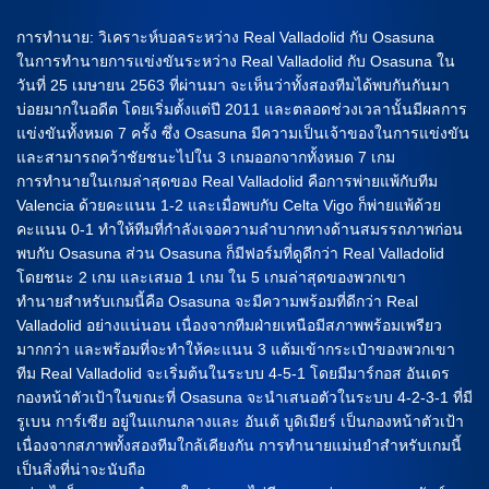
การทำนาย: วิเคราะห์บอลระหว่าง Real Valladolid กับ Osasuna
ในการทำนายการแข่งขันระหว่าง Real Valladolid กับ Osasuna ใน
วันที่ 25 เมษายน 2563 ที่ผ่านมา จะเห็นว่าทั้งสองทีมได้พบกันกันมา
บ่อยมากในอดีต โดยเริ่มตั้งแต่ปี 2011 และตลอดช่วงเวลานั้นมีผลการ
แข่งขันทั้งหมด 7 ครั้ง ซึ่ง Osasuna มีความเป็นเจ้าของในการแข่งขัน
และสามารถคว้าชัยชนะไปใน 3 เกมออกจากทั้งหมด 7 เกม
การทำนายในเกมล่าสุดของ Real Valladolid คือการพ่ายแพ้กับทีม
Valencia ด้วยคะแนน 1-2 และเมื่อพบกับ Celta Vigo ก็พ่ายแพ้ด้วย
คะแนน 0-1 ทำให้ทีมที่กำลังเจอความลำบากทางด้านสมรรถภาพก่อน
พบกับ Osasuna ส่วน Osasuna ก็มีฟอร์มที่ดูดีกว่า Real Valladolid
โดยชนะ 2 เกม และเสมอ 1 เกม ใน 5 เกมล่าสุดของพวกเขา
ทำนายสำหรับเกมนี้คือ Osasuna จะมีความพร้อมที่ดีกว่า Real
Valladolid อย่างแน่นอน เนื่องจากทีมฝ่ายเหนือมีสภาพพร้อมเพรียว
มากกว่า และพร้อมที่จะทำให้คะแนน 3 แต้มเข้ากระเป๋าของพวกเขา
ทีม Real Valladolid จะเริ่มต้นในระบบ 4-5-1 โดยมีมาร์กอส อันเดร
กองหน้าตัวเป้าในขณะที่ Osasuna จะนำเสนอตัวในระบบ 4-2-3-1 ที่มี
รูเบน การ์เซีย อยู่ในแกนกลางและ อันเต้ บูดิเมียร์ เป็นกองหน้าตัวเป้า
เนื่องจากสภาพทั้งสองทีมใกล้เคียงกัน การทำนายแม่นยำสำหรับเกมนี้
เป็นสิ่งที่น่าจะนับถือ