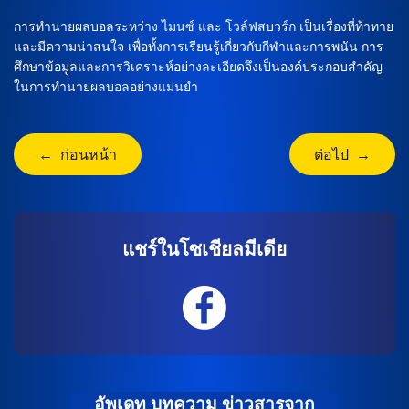
การทำนายผลบอลระหว่าง ไมนซ์ และ โวล์ฟสบวร์ก เป็นเรื่องที่ท้าทาย
และมีความน่าสนใจ เพื่อทั้งการเรียนรู้เกี่ยวกับกีฬาและการพนัน การ
ศึกษาข้อมูลและการวิเคราะห์อย่างละเอียดจึงเป็นองค์ประกอบสำคัญ
ในการทำนายผลบอลอย่างแม่นยำ
← ก่อนหน้า
ต่อไป →
แชร์ในโซเชียลมีเดีย
อัพเดท บทความ ข่าวสารจาก