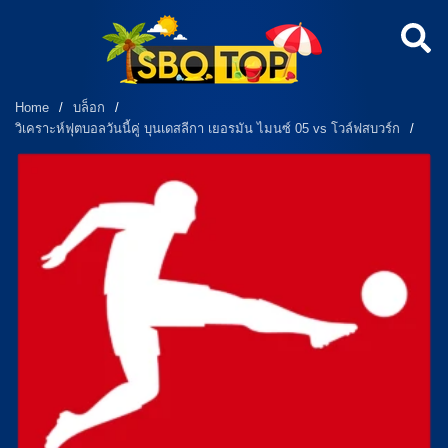
Home
/
บล็อก
/
วิเคราะห์ฟุตบอลวันนี้คู่ บุนเดสลีกา เยอรมัน ไมนซ์ 05 vs โวล์ฟสบวร์ก
/