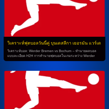
ว่า สตุ๊ตการ์ต เคยชนะยูเนี่ยน เบอร์ลิน ในเกมที่ผ่านมา อย่างไร
ก็ตาม ยูเนี่ยน เบอร์ลิน กำลังอยู่ในฟอร์มที่ดีมากกว่า โดยมีผลงาน
ที่น่าทึ่งในเกมล่าสุด ฟอร์มล่าสุด ยูเนี่ยน เบอร์ลิน ได้แสดงผลงาน
ที่ดีใน 5 เกมล่าสุด โดยที่ชนะ 3 เกม และเสมอ 2 เกม โดยทีมมี
ความมั่นใจในความสามารถของตนเอง และมีความพร้อมที่ดีใน
การแข่งขันในเกมนี้ ส่วนสตุ๊ตการ์ต ก็มีฟอร์มที่ไม่ค่อยดีเท่าไรใน
ช่วงเวลาล่าสุด โดยที่พบกับการแพ้ใน 3 เกมและชนะเพียง 2 เกม
ทำให้ทีมมีความกดดันและต้องพยายามในการพัฒนาฟอร์มของ
ตนเองให้ดียิ่งขึ้น ความพร้อมของทั้งสองทีม ทั้งสองทีมมีผู้เล่นที่
วิเคราะห์ฟุตบอลวันนี้คู่ บุนเดสลีกา เยอรมัน แวร์เด
สำคัญต้องลากออกจากการแข่งขันในเกมนี้ เช่น อัลโยช่า เคม
อร์ เบรเมน vs โบคุ่ม
ไลน์ […]
วิเคราะห์บอล: Werder Bremen vs Bochum – ทำนายผลบอล
แบบละเอียด H2H การทำนายฟุตบอลในเกมระหว่าง Werder
Bremen และ Bochum เตรียมสำหรับการชนะและแพ้ในวันที่ 19
เมษายน 2565 ที่สนาม Weserstadion. การพบกันก่อนหน้านี้
เป็นการแข่งขันที่น่าตื่นเต้นระหว่างทั้งสองทีม โดยมี Werder
Bremen คุมเกมสำหรับความเป็นเจ้าบ้าน แม้ว่า Bochum ก็มีรูป
แบบที่ดีในการแข่งขันล่าสุด. Werder Bremen ได้แสดงความ
แข็งแกร่งในการชนะทีมอย่าง Bayer Leverkusen และ Eintracht
Frankfurt ในเกมล่าสุด ซึ่งทำให้ทีมเดินหน้าอย่างมั่นคงในลีก. ใน
ขณะเดียวกัน Bochum ก็มีฟอร์มที่ดีในการแข่งขันล่าสุด โดยชนะ
ทีมอย่าง Preußen Münster และ Augsburg. ความพร้อมของทั้ง
สองทีม Werder Bremen จะต้องเริ่มเกมโดยไม่มีผู้เล่นสำคัญอย่าง