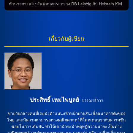
ทำนายการแข่งขันฟุตบอลระหว่าง RB Leipzig กับ Holstein Kiel
ที่จะเกิดขึ้นในวันที่ 25 เมษายน 2562 แนวโน้มของการแข่งขันนี้
เป็นเรื่องที่น่าตื่นเต้น เนื่องจากประวัติการพบกันระหว่างทั้งสองทีม
**ประวัติการพบกัน** – RB Leipzig และ Holstein Kiel ได้เอาชนะ
กันอย่างสลับซับซ้อนในการแข่งขันกันมาก่อนหน้านี้ – RB
Leipzig ได้ชนะ Holstein Kiel ในการแข่งขันล่าสุดที่เกิดขึ้นในวัน
เกี่ยวกับผู้เขียน
ที่ 7 ธันวาคม 2564 ด้วยคะแนน 2-0 **ฟอร์มล่าสุด** – RB
Leipzig มีฟอร์มที่แข็งแกร่งใน 5 นัดล่าสุดโดยชนะ 3 เสมอ 0
และแพ้ 2 – ในขณะเดียวกัน Holstein […]
ประสิทธิ์ เหมไพบูลย์
บรรณาธิการ
ชายวัยกลางคนที่เคยนั่งตำแหน่งหัวหน้าฝ่ายสินเชื่อธนาคารดังของ
ไทย และมีความสามารถทางคณิตศาสตร์ที่โดดเด่นบวกกับความชื่น
ชอบในการเดิมพัน ทำให้เขามักจะนำทฤษฎีความน่าจะเป็นทาง