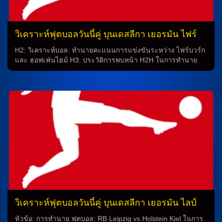
Milot Rashica และ Marco Friedl ที่ถูกตัดสินให้ห้ามแข่งขัน […]
วิเคราะห์ฟุตบอลวันนี้คู่ บุนเดสลีกา เยอรมัน ไฟร์
บวร์ก vs ฮอฟเฟ่นไฮม์
H2: วิเคราะห์บอล: ทำนายคะแนนการแข่งขันระหว่าง ไฟร์บวร์ก
และ ฮอฟเฟ่นไฮม์ H3: ประวัติการพบหน้า H2H ในการทำนาย
การแข่งขันฟุตบอลระหว่าง ไฟร์บวร์ก และ ฮอฟเฟ่นไฮม์ การ
ศึกษาประวัติการพบกันระหว่างทั้งสองทีมอาจจะช่วยให้คุณ
ทำนายได้ถูกต้องมากยิ่งขึ้น ในการสะท้อนความมั่นใจ ของทีม
ฟุตบอลแต่ละทีม และวิเคราะห์ความสามารถของทีมในการ
แข่งขัน ตั้งแต่ปี 2012 ไปจนถึงปี 2020 ทั้งสองทีมได้พบกันในการ
แข่งขันฟุตบอลทั้งหมด 8 ครั้ง โดยทีมไฟร์บวร์กได้ชนะ 3 ครั้ง
และเสมอ 2 ครั้ง ในขณะที่ทีมฮอฟเฟ่นไฮม์ชนะ 2 ครั้งเท่านั้น ซึ่ง
ทำให้เห็นว่าทีมไฟร์บวร์กมีความเข้มแข็งมากกว่าในการต่อสู้กับ
ทีมฮอฟเฟ่นไฮม์ H3: ฟอร์มล่าสุดของทั้งสองทีม ดูจากฟอร์มล่าสุด
ของทีมไฟร์บวร์ก พบกับทีม RB Leipzig และ Mainz โดยสิ้นสุด
การแข่งขันด้วยผลเสมอ 2 ครั้ง และแพ้ 2 ครั้ง อย่างไรก็ตาม ทีม
ฟุตบอลนี้ยังคงมีความเข้มแข็งและพร้อมที่จะต่อสู้กับทีม
ฮอฟเฟ่นไฮม์ในครั้งนี้ ในขณะเดียวกัน ทีมฮอฟเฟ่นไฮม์ก็พบกับ
ความท้าทายจากทีม Heidenheim และ Augsburg […]
วิเคราะห์ฟุตบอลวันนี้คู่ บุนเดสลีกา เยอรมัน ไลป์
ซิก vs โฮลสไตน์ คีล
หัวข้อ: การทำนาย ฟุตบอล: RB Leipzig vs Holstein Kiel ในการ