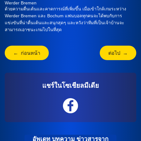
Werder Bremen
ด้วยความตื่นเต้นและคาดการณ์ที่เพิ่มขึ้น เมื่อเข้าใกล้เกมระหว่าง
Werder Bremen และ Bochum แฟนบอลทุกคนจะได้พบกับการ
แข่งขันที่น่าตื่นเต้นและสนุกสุดๆ และหวังว่าทีมที่เป็นเจ้าบ้านจะ
สามารถเอาชนะเกมไปในที่สุด
← ก่อนหน้า
ต่อไป →
แชร์ในโซเชียลมีเดีย
อัพเดท บทความ ข่าวสารจาก