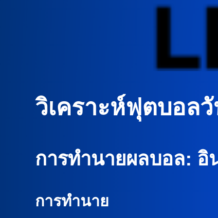
วิเคราะห์ฟุตบอลวันน
การทำนายผลบอล: อินเ
การทำนาย