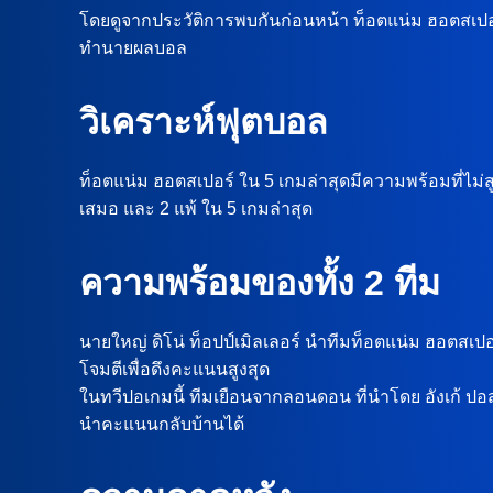
โดยดูจากประวัติการพบกันก่อนหน้า ท็อตแน่ม ฮอตสเปอร
ทำนายผลบอล
วิเคราะห์ฟุตบอล
ท็อตแน่ม ฮอตสเปอร์ ใน 5 เกมล่าสุดมีความพร้อมที่ไม่
เสมอ และ 2 แพ้ ใน 5 เกมล่าสุด
ความพร้อมของทั้ง 2 ทีม
นายใหญ่ ดิโน่ ท็อปป์เมิลเลอร์ นำทีมท็อตแน่ม ฮอตสเปอ
โจมตีเพื่อดึงคะแนนสูงสุด
ในทวีปอเกมนี้ ทีมเยือนจากลอนดอน ที่นำโดย อังเก้ ปอ
นำคะแนนกลับบ้านได้