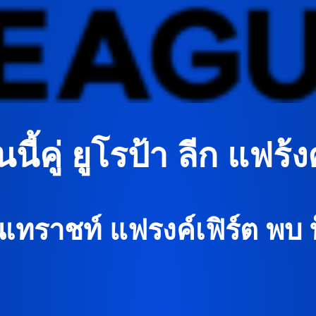
ี้คู่ ยูโรป้า ลีก แฟร้ง
ทราชท์ แฟรงค์เฟิร์ต พบ 