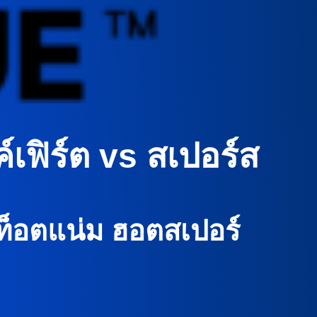
ค์เฟิร์ต vs สเปอร์ส
ท็อตแน่ม ฮอตสเปอร์