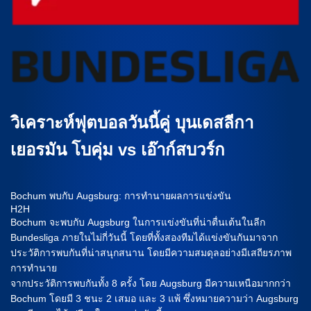
วิเคราะห์ฟุตบอลวันนี้คู่ บุนเดสลีกา
เยอรมัน โบคุ่ม vs เอ๊าก์สบวร์ก
Bochum พบกับ Augsburg: การทำนายผลการแข่งขัน
H2H
Bochum จะพบกับ Augsburg ในการแข่งขันที่น่าตื่นเต้นในลีก
Bundesliga ภายในไม่กี่วันนี้ โดยที่ทั้งสองทีมได้แข่งขันกันมาจาก
ประวัติการพบกันที่น่าสนุกสนาน โดยมีความสมดุลอย่างมีเสถียรภาพ
การทำนาย
จากประวัติการพบกันทั้ง 8 ครั้ง โดย Augsburg มีความเหนือมากกว่า
Bochum โดยมี 3 ชนะ 2 เสมอ และ 3 แพ้ ซึ่งหมายความว่า Augsburg