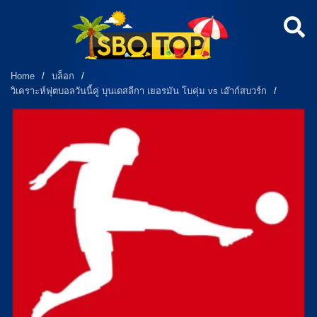
Home
/
บล็อก
/
วิเคราะห์ฟุตบอลวันนี้คู่ บุนเดสลีกา เยอรมัน โบคุ่ม vs เอ๊าก์สบวร์ก
/