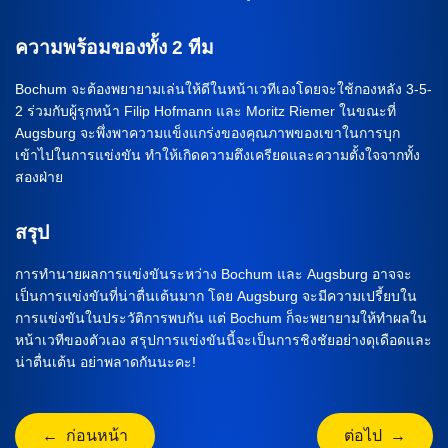
ความพร้อมของทั้ง 2 ทีม
Bochum จะต้องพยายามเล่นให้ดีในหน้าเวทีเองโดยจะใช้กองหลัง 3-5-
2 ร่วมกับผู้รุกหน้า Filip Hofmann และ Moritz Riemer ในขณะที่
Augsburg จะพึ่งพาความแข็งแกร่งของคุณภาพของเขาในการบุก
เข้าไปในการแข่งขัน ทำให้เกิดความตึงเครียดและความตั้งใจจากทั้ง
สองฝ่าย
สรุป
การทำนายผลการแข่งขันระหว่าง Bochum และ Augsburg อาจจะ
เป็นการแข่งขันที่น่าตื่นเต้นมาก โดย Augsburg จะมีความเปรี้ยบใน
การแข่งขันในประวัติการพบกัน แต่ Bochum ก็จะพยายามให้ทำผลใน
หน้าเวทีของตัวเอง สรุปการแข่งขันนี้จะเป็นการชิงชัยอย่างดุเดือดและ
น่าตื่นเต้น อย่าพลาดกันนะคะ!
← ก่อนหน้า
ต่อไป →