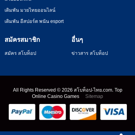
เดิมพัน มวยไทยออนไลน์
เดิมพัน อีสปอร์ต พนัน esport
สมัครสมาชิก
อื่นๆ
สมัคร สโบท็อป
ข่าวสาร สโบท็อป
All Rights Reserved ©
2026
สโบท็อป-ไทย.com. Top
Online Casino Games
Sitemap