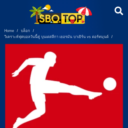
Home
/
บล็อก
/
วิเคราะห์ฟุตบอลวันนี้คู่ บุนเดสลีกา เยอรมัน บาเยิร์น vs ดอร์ทมุนด์
/