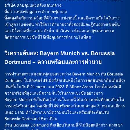
อร์เบ็ค ควบคุมแผงหลังแดนกลาง
ที่มา: แหล่งข้อมูลการทำนายฟุตบอล
ทั้งสองทีมมีความพร้อมที่ดีในการแข่งขันนี้ และมีความมั่นใจในการ
เข้าสู่การแข่งขัน ทำให้การทำนายว่าทั้งสองทีมจะสู้กันอย่างเข้มข้น
และมีโอกาสที่จะเสมอ ดังนั้น นักวิเคราะห์บอลและผู้ชมสามารถ
ติดตามการแข่งขันนี้ได้เพื่อดูผลการทำนายในที่สุด
วิเคราะห์บอล: Bayern Munich vs. Borussia
Dortmund – ความพร้อมและการทำนาย
การทำนายการแข่งขันฟุตบอลระหว่าง Bayern Munich กับ Borussia
Dortmund ในลีกเดอร์ปรีเมียร์ลีกเป็นหนึ่งในการตัดสินที่น่าตื่นเต้นที่จะ
เกิดขึ้นในวันที่ 21 พฤษภาคม 2023 ที่ Allianz Arena โดยทั้งสองทีมมี
ความพร้อมที่สูงและมีความมั่นใจในการแข่งขันอย่างมาก
Bayern Munich ที่เป็นทีมเจ้าบ้านในเกมนี้ได้แสดงฟอร์มที่ยอดเยี่ยมใน
การแข่งขันล่าสุด โดยทีมนี้ได้รับชัยชนะในเกมล่าสุด 3 เกม และมีการ
เสมอ 1 เกม ทำให้พวกเขามีความมั่นใจและพร้อมที่จะต้อนรับ
Borussia Dortmund ที่มาเยือน
ส่วน Borussia Dortmund ทีมเยือนในเกมนี้ก็ไม่น้อยหน้ากว่า พวกเขา