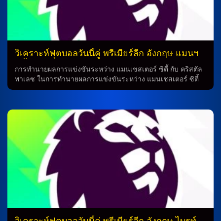
วิเคราะห์ฟุตบอลวันนี้คู่ พรีเมียร์ลีก อังกฤษ แมนฯ
ซิตี้ vs คริสตัล พาเลซ
การทำนายผลการแข่งขันระหว่าง แมนเชสเตอร์ ซิตี้ กับ คริสตัล
พาเลซ ในการทำนายผลการแข่งขันระหว่าง แมนเชสเตอร์ ซิตี้
กับ คริสตัล พาเลซ ทั้งสองทีมเคยพบกันก่อนหน้านี้ในสถานการณ์
ที่ต่างกันมาก โดยการทำนายนี้สามารถช่วยให้ผู้เสพย์บอลเดิมพัน
ได้อ้างอิงผลการดำเนินเพื่อเข้าเดิมพันอย่างมั่นใจมากยิ่งขึ้น ใน
การทำนายนี้ต้องพิจารณาถึงความพร้อมของทั้งสองทีม โดยทีม
แมนเชสเตอร์ ซิตี้ ในหน้าเวทีมีเป๊ป กวาร์ดิโอล่า นายใหญ่ของทัพ
เรือนที่มีแข้งเจ็บค้างอยู่ 5 ราย แต่ก็ยังคงมีกำลังใจแข็งแรง อย่าง
เชื่อถือได้ นอกจากนี้ยังมีนักเตะคุณภาพอย่างเอแดร์ซอน กองหลัง
เอง รูเบน ดิอาส และยอสโก้ กวาร์ดิโอล ที่ยังคงให้ประสิทธิภาพ
อยู่ในเกมลีก กับนักเตะอาจนามาร์ช ที่สามารถทำประตูได้ และโอ
มาร์ มาร์มูช ที่กำลังใช้งานอย่างดีในลีก ในขณะเดียวกัน ทีม
คริสตัล พาเลซ ที่มีโอลิเวอร์ กลาสเนอร์ เป็นโค้ชของทีม ก็ต้อง
เผชิญกับแข้งติดแบน 2 ราย และตัวเจ็บค้างด้วยอีก 3 ราย ซึ่งอาจ
มีผลกระทบต่อความแข็งแรงของทีม แม้ว่าทีมจะมีผู้รักษาประตูดีน
เฮนเดอร์สัน และนักเตะคุณภาพอย่าง ฌ็อง-ฟิลิปเป้ มาเตต้า ซึ่ง
วิเคราะห์ฟุตบอลวันนี้คู่ พรีเมียร์ลีก อังกฤษ ไบรท์