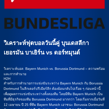
วิเคราะห์ฟุตบอลวันนี้คู่ บุนเดสลีกา
เยอรมัน บาเยิร์น vs ดอร์ทมุนด์
วิเคราะห์บอล: Bayern Munich vs. Borussia Dortmund – ความพร้อม
และการทำนาย
H2H
สำหรับการทำนายการแข่งขันระหว่าง Bayern Munich กับ Borussia
Dortmund ในลีกเดอร์ปรีเมียร์ลีก ต้องย้อนกลับไปเรื่อย ๆ ก่อนหน้านี้
เพื่อดูผลการแข่งขันระหว่างทั้งสองทีม โดยมีทีม Bayern Munich เป็น
ทีมที่มีธุรกิจของทีม Borussia Dortmund มากกว่า โดยเริ่มจากเมื่อวันที่
12 เมษายน ปี 25 ที่ทีม Bayern Munich เอาชนะ Borussia Dortmund