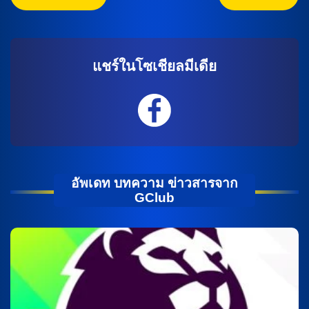
แชร์ในโซเชียลมีเดีย
อัพเดท บทความ ข่าวสารจาก
GClub