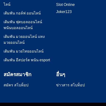
ไลน์
Slot Online
Joker123
เดิมพัน กอล์ฟ ออนไลน์
เดิมพัน ฟุตบอลออนไลน์
พนันบอลออนไลน์
เดิมพัน มวยออนไลน์ แทง
มวยออนไลน์
เดิมพัน มวยไทยออนไลน์
เดิมพัน อีสปอร์ต พนัน esport
สมัครสมาชิก
อื่นๆ
สมัคร สโบท็อป
ข่าวสาร สโบท็อป