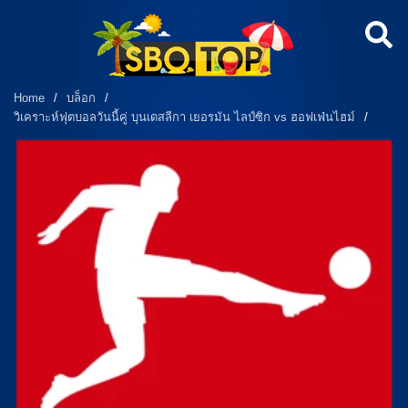
Home
/
บล็อก
/
วิเคราะห์ฟุตบอลวันนี้คู่ บุนเดสลีกา เยอรมัน ไลป์ซิก vs ฮอฟเฟ่นไฮม์
/