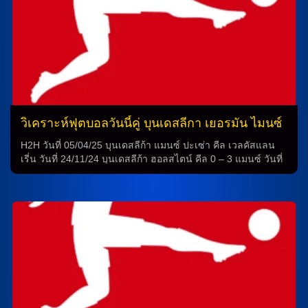
พ่ายให้ Hoffenheim ด้วยคะแนน 0-1 ในขณะที่ Stuttgart ชนะ
RB Leipzig ด้วยคะแนน 3-1 ฟอร์มล่าสุด Bochum มีฟอร์ม 5 นัด
ที่ผ่านมาโดยชนะ 2 เสมอ 0 แพ้ 3 ในขณะที่ Stuttgart มีฟอร์ม 5
นัดที่ผ่านมาโดยชนะ 1 เสมอ 1 แพ้ […]
วิเคราะห์ฟุตบอลวันนี้คู่ บุนเดสลีกา เยอรมัน ไมนซ์
vs โฮลสไตน์ คีล
H2H วันที่ 05/04/25 บุนเดสลีก้า แมนซ์ ปะเซ่า คีล เวลคัสแลน
เรี่น วันที่ 24/11/24 บุนเดสลีก้า ฮอลสไตน์ คีล 0 – 3 แมนซ์ วันที่
24/10/17 ได้ยิกฟุสต์ โพคัส แมนซ์ 3 – 2 ริมสไตน์คีล วันที่
21/12/11 ได้ยิกฟุสต์ ฮอลสไตน์ คีล 2 – 0 แมนซ์ ฟอร์ม 5 นัดที่
ผ่านมา แมนซ์ ชนะ 3 เสมอ 1 แพ้ 1 วันที่ 22/02/25 แมนซ์ 2 – 0
แซงต์ พอลี่ วันที่ 01/03/25 […]