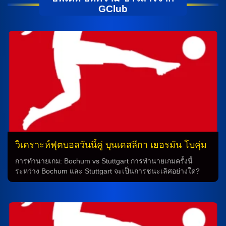
GClub
วิเคราะห์ฟุตบอลวันนี้คู่ บุนเดสลีกา เยอรมัน โบคุ่ม
vs สตุ๊ตการ์ต
การทำนายเกม: Bochum vs Stuttgart การทำนายเกมครั้งนี้
ระหว่าง Bochum และ Stuttgart จะเป็นการชนะเลิศอย่างใด?
โดยการวิเคราะห์บอลล่าสุดระหว่างทั้งสองทีมจะช่วยให้เราเห็น
ภาพรวมเกี่ยวกับความพร้อมของทั้งสองทีมก่อนเกมนี้ ประวัติการ
พบกัน (H2H) Bochum และ Stuttgart ได้พบกันก่อนหน้านี้ใน
หลายๆ ครั้ง โดยย้อนหลังจากการทำนายเกม Bochum และ
Stuttgart แต่ละครั้ง ตัวอย่างเช่น ในการพบกันล่าสุด Bochum