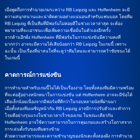
เมื่อพูดถึงการทำนายเกมระหว่าง RB Leipzig และ Hoffenheim จะมี
ความสนุกสนานและน่าติดตามอย่างแน่นอนสำหรับแฟนบอล โดยทีม
RB Leipzig ที่เป็นทีมที่มีฟอร์มไม่ค่อยดีในช่วงเวลาล่าสุด จะต้อง
พยายามที่จะเอาชนะเพื่อเพิ่มความเชื่อมั่นในตัวเองอีกครั้ง
จากด้านอีกฝั่ง Hoffenheim ที่มีฟอร์มในการแข่งขันมีความคงที่
มากกว่า อาจจะมีความได้เสียน้อยกว่า RB Leipzig ในเกมนี้ เพราะ
ฉะนั้น เป็นเรื่องที่น่าสนใจที่จะดูว่าทีมไหนจะสามารถคว้าชัยชนะได้
ในเกมนี้
คาดการณ์การแข่งขัน
การทำนายสำหรับเกมนี้ไม่ได้เป็นเรื่องง่าย โดยทั้งสองทีมมีความพร้อม
ที่จะต่อสู้อย่างหนักหนาในการแข่งขัน แต่ Hoffenheim อาจจะมีข้อได้
เสียเล็กน้อยเนื่องจากมีฟอร์มที่ดีกว่าในรอบหลายนัดที่ผ่านมา
เมื่อทั้งสองทีมเผชิญหน้ากัน RB Leipzig อาจมีการปรับตัวและทำการ
โจมตีอย่างรุนแรงในช่วงเวลาเร็วของเกม ในขณะเดียวกัน
Hoffenheim อาจใช้ความสามารถในการคุมเกมและสร้างโอกาสจาก
การเล่นตั้งรับของทีมตรงข้าม
ด้วยความสามารถและความชำนาญของนักเตะทั้งสองฝั่ง การทำนาย