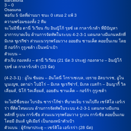
Barcelona
3 – 0
Osasuna
ฟอร์ม 5 นัดที่ผ่านมา ชนะ 0 เสมอ 2 แพ้ 3
ความพร้อมของทั้ง 2 ทีม
จะไม่มีชื่อ ดานี่ วิเวียน กับ อินญิโก้ รุยซ์ เด กาลาร์เรต้า ที่มีปัญหา
อาการบาดเจ็บ ด้านการจัดทัพในระบบ 4-2-3-1 แดนกลางมีแกนหลักที่
มิเกล ฆูเรกีซ่า ส่วนแนวรุกพร้อมวาง ออยฮัน ซานเค็ต คอยปั้นเกม โดย
มี กอร์ก้า กูรูเซต้า เป็นหน้าเป้า
ตัวแบน –
ตัวเจ็บ กองหลัง – ดานี่ วิเวียน (21 นัด 3 ประตู) กองกลาง – อินญิโก้
รุยซ์ เด กาลาร์เรต้า (13 นัด)
(4-2-3-1) : อูไน ซิมอน – อันโดนี่ โกราเซเบล, เยราย อัลบาเรซ, อูไน
นูนเญซ, อดาม่า โบอิโร่ – มิเกล ฆูเรกีซ่าร์, มิเกล เบสก้า – อินญากี้ วิล
เลี่ยมส์, นิโก้ วิลเลี่ยมส์, ออยฮัน ซานเค็ต – กอร์ก้า กูรูเซต้า
จะไม่มีชื่อของ ไบรอัน ซาราโก้ซ่า ที่บาดเจ็บ รวมไปถึง เซร์คิโอ เอร์เร
ร่า ที่ติดโทษแบน ด้านการจัดทัพในระบบ 4-2-3-1 แดนกลางมีแกน
หลักที่ รูเบน การ์เซีย ส่วนแนวรุกพร้อมวาง รูเบน การ์เซีย คอยปั้นเกม
โดยมี อันเต้ บูดิเมียร์ เป็นกองหน้าตัวเป้า
ตัวแบน : ผู้รักษาประตู – เซร์คิโอ เอร์เรร่า (28 นัด)