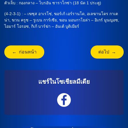
ตัวเจ็บ : กองกลาง – ไบรอัน ซาราโกซ่า (18 นัด 1 ประตู)
(4-2-3-1) : – เฆซุส อาเรโซ่, ฆอร์เก้ เอร์รานโด, อเลฆานโดร กาเต
น่า, ฆวน ครูซ – รูเบน การ์เซีย, ฆอน มอนกาโยล่า – อิเกร์ มูนญอซ,
ไอมาร์ โอรอซ, กิเก้ บาร์ฆ่า – อันเต้ บูดิเมียร์
← ก่อนหน้า
ต่อไป →
แชร์ในโซเชียลมีเดีย