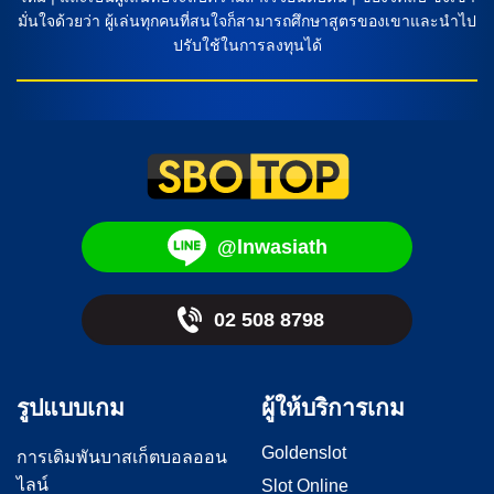
มั่นใจด้วยว่า ผู้เล่นทุกคนที่สนใจก็สามารถศึกษาสูตรของเขาและนำไป
ปรับใช้ในการลงทุนได้
@lnwasiath
02 508 8798
รูปแบบเกม
ผู้ให้บริการเกม
Goldenslot
การเดิมพันบาสเก็ตบอลออน
ไลน์
Slot Online