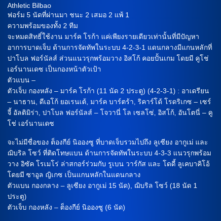
Athletic Bilbao
ฟอร์ม 5 นัดที่ผ่านมา ชนะ 2 เสมอ 2 แพ้ 1
ความพร้อมของทั้ง 2 ทีม
จะหมดสิทธิ์ใช้งาน มาร์ค โรก้า แค่เพียงรายเดียวเท่านั้นที่มีปัญหา
อาการบาดเจ็บ ด้านการจัดทัพในระบบ 4-2-3-1 แดนกลางมีแกนหลักที่
ปาโบล ฟอร์นัลส์ ส่วนแนวรุกพร้อมวาง อิสโก้ คอยปั้นเกม โดยมี คูโช่
เอร์นานเดซ เป็นกองหน้าตัวเป้า
ตัวแบน –
ตัวเจ็บ กองหลัง – มาร์ค โรก้า (11 นัด 2 ประตู) (4-2-3-1) : อาเดรียน
– นาธาน, ดีเอโก้ ยอเรนเต้, มาร์ค บาร์ตร้า, ริคาร์โด้ โรดริเกซ – เซร์
จี้ อัลติมิร่า, ปาโบล ฟอร์นัลส์ – โจวานี่ โล เซลโซ่, อิสโก้, อันโตนี่ – คู
โช่ เอร์นานเดซ
จะไม่มีชื่อของ ต็องกีย์ นิอองซู ที่บาดเจ็บรวมไปถึง ลูเซียง อากูเม่ และ
ฌิบริล โซว์ ที่ติดโทษแบน ด้านการจัดทัพในระบบ 4-3-3 แนวรุกพร้อม
วาง อิซัค โรเมโร่ ล่าสกอร์ร่วมกับ รูเบน วาร์กัส และ โดดี้ ลูเคบาคิโอ้
โดยมี ซาอูล ญิเกซ เป็นแกนหลักในแดนกลาง
ตัวแบน กองกลาง – ลูเซียง อากูเม่ 15 นัด), ฌิบริล โซว์ (18 นัด 1
ประตู)
ตัวเจ็บ กองหลัง – ต็องกีย์ นิอองซู (6 นัด)