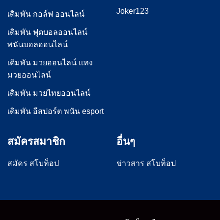
Joker123
เดิมพัน กอล์ฟ ออนไลน์
เดิมพัน ฟุตบอลออนไลน์
พนันบอลออนไลน์
เดิมพัน มวยออนไลน์ แทง
มวยออนไลน์
เดิมพัน มวยไทยออนไลน์
เดิมพัน อีสปอร์ต พนัน esport
สมัครสมาชิก
อื่นๆ
สมัคร สโบท็อป
ข่าวสาร สโบท็อป