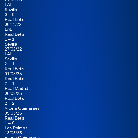
LAL
Sevilla
0 – 0
Real Betis
06/11/22
LAL
Real Betis
1 – 1
Sevilla
27/02/22
LAL
Sevilla
2 – 1
Real Betis
01/03/25
Real Betis
2 – 1
Real Madrid
06/03/25
Real Betis
2 – 2
Vitoria Guimaraes
09/03/25
Real Betis
1 – 0
Las Palmas
13/03/25
Vitoria Guimaraes