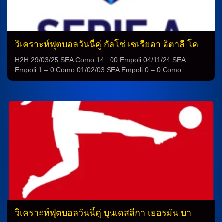
วิเคราะห์ฟุตบอลวันนี้คู่ กัลโช่ เซเรียอา อิตาลี โค
โม่ vs เอ็มโปลี
H2H 29/03/25 SEA Como 14 : 00 Empoli 04/11/24 SEA
Empoli 1 – 0 Como 01/02/03 SEA Empoli 0 – 0 Como
13/09/02 SEA Como 0 – 2 Empoli 11/05/02 SEB Como 2 – 0
Empoli 08/12/01 SEB Empoli 0 – 1 Como โคโม่ 16/02/25
Fiorentina 0 – 2 Como 23/02/25 Como 2 – 1 […]
วิเคราะห์ฟุตบอลวันนี้คู่ บุนเดสลีกา เยอรมัน บา