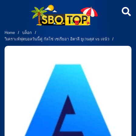
Home
/
บล็อก
/
วิเคราะห์ฟุตบอลวันนี้คู่ กัลโช่ เซเรียอา อิตาลี ยูเวนตุส vs เจนัว
/