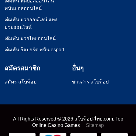
เดิมพัน ฟุตบอลออนไลน์
พนันบอลออนไลน์
เดิมพัน มวยออนไลน์ แทง
มวยออนไลน์
เดิมพัน มวยไทยออนไลน์
เดิมพัน อีสปอร์ต พนัน esport
สมัครสมาชิก
อื่นๆ
สมัคร สโบท็อป
ข่าวสาร สโบท็อป
All Rights Reserved ©
2026
สโบท็อป-ไทย.com. Top
Online Casino Games
Sitemap