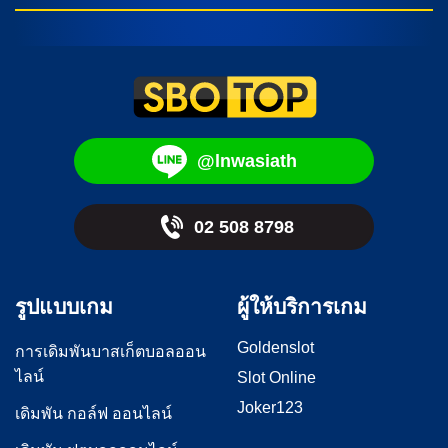
@lnwasiath
02 508 8798
รูปแบบเกม
ผู้ให้บริการเกม
Goldenslot
การเดิมพันบาสเก็ตบอลออน
ไลน์
Slot Online
Joker123
เดิมพัน กอล์ฟ ออนไลน์