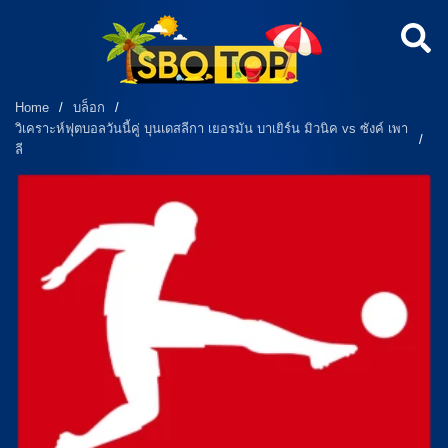
Home
/
บล็อก
/
วิเคราะห์ฟุตบอลวันนี้คู่ บุนเดสลีกา เยอรมัน บาเยิร์น มิวนิค vs ซังค์ เพา
/
ลี