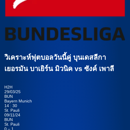
วิเคราะห์ฟุตบอลวันนี้คู่ บุนเดสลีกา
เยอรมัน บาเยิร์น มิวนิค vs ซังค์ เพาลี
H2H
29/03/25
BUN
Bayern Munich
14 : 30
St. Pauli
09/11/24
BUN
St. Pauli
0 – 1