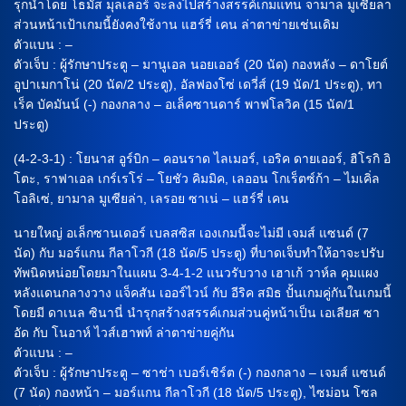
รุกนำโดย โธมัส มุลเลอร์ จะลงไปสร้างสรรค์เกมแทน จามาล มูเซียลา
ส่วนหน้าเป้าเกมนี้ยังคงใช้งาน แฮร์รี่ เคน ล่าตาข่ายเช่นเดิม
ตัวแบน : –
ตัวเจ็บ : ผู้รักษาประตู – มานูเอล นอยเออร์ (20 นัด) กองหลัง – ดาโยต์
อูปาเมกาโน่ (20 นัด/2 ประตู), อัลฟองโซ่ เดวี่ส์ (19 นัด/1 ประตู), ทา
เร็ค บัคมันน์ (-) กองกลาง – อเล็คซานดาร์ พาฟโลวิค (15 นัด/1
ประตู)
(4-2-3-1) : โยนาส อูร์บิก – คอนราด ไลเมอร์, เอริค ดายเออร์, ฮิโรกิ อิ
โตะ, ราฟาเอล เกร์เรโร่ – โยชัว คิมมิค, เลออน โกเร็ตซ์ก้า – ไมเคิ่ล
โอลิเซ่, ยามาล มูเซียล่า, เลรอย ซาเน่ – แฮร์รี่ เคน
นายใหญ่ อเล็กซานเดอร์ เบลสซิส เองเกมนี้จะไม่มี เจมส์ แซนด์ (7
นัด) กับ มอร์แกน กีลาโวกี (18 นัด/5 ประตู) ที่บาดเจ็บทำให้อาจะปรับ
ทัพนิดหน่อยโดยมาในแผน 3-4-1-2 แนวรับวาง เฮาเก้ วาห์ล คุมแผง
หลังแดนกลางวาง แจ็คสัน เออร์ไวน์ กับ อีริค สมิธ ปั้นเกมคู่กันในเกมนี้
โดยมี ดาเนล ซินานี่ นำรุกสร้างสรรค์เกมส่วนคู่หน้าเป็น เอเลียส ซา
อัด กับ โนอาห์ ไวส์เฮาพท์ ล่าตาข่ายคู่กัน
ตัวแบน : –
ตัวเจ็บ : ผู้รักษาประตู – ซาช่า เบอร์เชิร์ต (-) กองกลาง – เจมส์ แซนด์
(7 นัด) กองหน้า – มอร์แกน กีลาโวกี (18 นัด/5 ประตู), ไซม่อน โซล