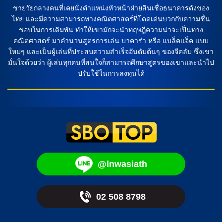
ชายวัยกลางคนที่เคยนั่งตำแหน่งหัวหน้าฝ่ายสินเชื่อธนาคารดังของ
ไทย และมีความสามารถทางคณิตศาสตร์ที่โดดเด่นบวกกับความชื่น
ชอบในการเดิมพัน ทำให้เขามักจะนำทฤษฎีความน่าจะเป็นทาง
คณิตศาสตร์ มาคำนวนสูตรการเล่น บาคาร่า หรือ แบล็คแจ็ค แบบ
ใหม่ๆ และเป็นผู้เล่นที่ประสบความสำเร็จอันดับต้นๆ ของจีคลับ ซึ่งเขา
มั่นใจด้วยว่า ผู้เล่นทุกคนที่สนใจก็สามารถศึกษาสูตรของเขาและนำไป
ปรับใช้ในการลงทุนได้
@lnwasiath
02 508 8798