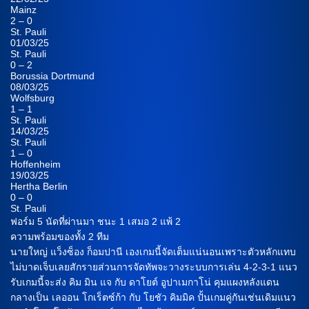
Mainz
2 – 0
St. Pauli
01/03/25
St. Pauli
0 – 2
Borussia Dortmund
08/03/25
Wolfsburg
1 – 1
St. Pauli
14/03/25
St. Pauli
1 – 0
Hoffenheim
19/03/25
Hertha Berlin
0 – 0
St. Pauli
ฟอร์ม 5 นัดที่ผ่านมา ชนะ 1 เสมอ 2 แพ้ 2
ความพร้อมของทั้ง 2 ทีม
นายใหญ่ แว็งซ็อง ก็อมปานี เองเกมนี้จัดเต็มแน่นอนเพราะตัวหลักแทบ
ไม่บาดเจ็บเลยสักรายส่วนการจัดทัพจะวางระบบการเล่น 4-2-3-1 แนว
รับเกมนี้จะส่ง คิม มิน แจ กับ ดาโยต์ อูปาเมกาโน่ คุมแผงหลังแดน
กลางเป็น เลออน โกเร็ตซ์ก้า กับ โยชัว คิมมิค ปั้นเกมคู่กันเช่นเดิมแนว