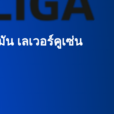
มัน เลเวอร์คูเซ่น