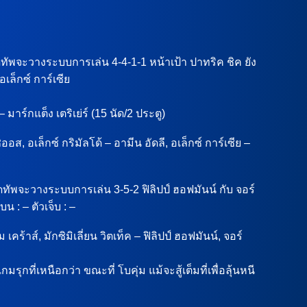
ัดทัพจะวางระบบการเล่น 4-4-1-1 หน้าเป้า ปาทริค ชิค ยัง
เล็กซ์ การ์เซีย
มาร์กแต็ง เตริเย่ร์ (15 นัด/2 ประตู)
ิออส, อเล็กซ์ กริมัลโด้ – อามีน อัดลี, อเล็กซ์ การ์เซีย –
ทัพจะวางระบบการเล่น 3-5-2 ฟิลิปป์ ฮอฟมันน์ กับ จอร์
น : – ตัวเจ็บ : –
เคร้าส์, มักซิมิเลี่ยน วิตเท็ค – ฟิลิปป์ ฮอฟมันน์, จอร์
ุกที่เหนือกว่า ขณะที่ โบคุ่ม แม้จะสู้เต็มที่เพื่อลุ้นหนี