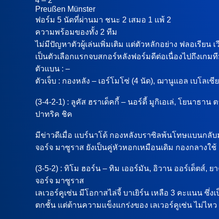
4 – 2
Preußen Münster
ฟอร์ม 5 นัดที่ผ่านมา ชนะ 2 เสมอ 1 แพ้ 2
ความพร้อมของทั้ง 2 ทีม
ไม่มีปัญหาตัวผู้เล่นเพิ่มเติม แต่ตัวหลักอย่าง ฟลอเรี
เป็นตัวเลือกแรกจบสกอร์หลังฟอร์มดีต่อเนื่องไปถึงเกมที
ตัวแบน : –
ตัวเจ็บ : กองหลัง – เอร์โมโซ่ (4 นัด), ฌานูแอล เบโลเซีย
(3-4-2-1) : ลูคัส ฮราเด็คกี้ – นอร์ดี้ มูกิเอเล่, โยนาธาน
ปาทริค ชิค
มีข่าวดีเมื่อ แบร์นาโด้ กองหลังบราซิลพ้นโทษแบนกลับ
จอร์จ มาซูราส ยังเป็นคู่หัวหอกเหมือนเดิม กองกลางใช้ มาต
(3-5-2) : ทิโม ฮอร์น – ทิม เออร์มัน, อิวาน ออร์เด็ตส์, ยา
จอร์จ มาซูราส
เลเวอร์คูเซ่น มีโอกาสไล่จี้ บาเยิร์น เหลือ 3 คะแนน ซึ่ง
ตกชั้น แต่ต้านความแข็งแกร่งของ เลเวอร์คูเซ่น ไม่ไหว