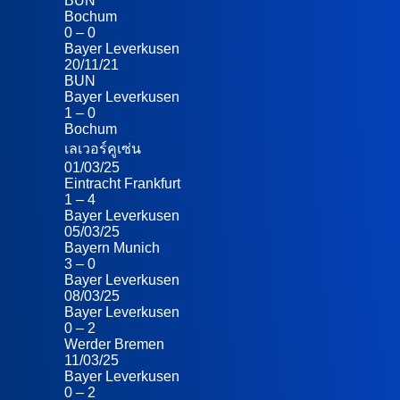
BUN
Bochum
0 – 0
Bayer Leverkusen
20/11/21
BUN
Bayer Leverkusen
1 – 0
Bochum
เลเวอร์คูเซ่น
01/03/25
Eintracht Frankfurt
1 – 4
Bayer Leverkusen
05/03/25
Bayern Munich
3 – 0
Bayer Leverkusen
08/03/25
Bayer Leverkusen
0 – 2
Werder Bremen
11/03/25
Bayer Leverkusen
0 – 2