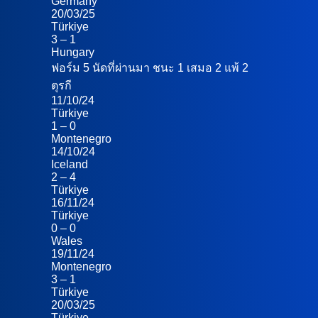
Germany
20/03/25
Türkiye
3 – 1
Hungary
ฟอร์ม 5 นัดที่ผ่านมา ชนะ 1 เสมอ 2 แพ้ 2
ตุรกี
11/10/24
Türkiye
1 – 0
Montenegro
14/10/24
Iceland
2 – 4
Türkiye
16/11/24
Türkiye
0 – 0
Wales
19/11/24
Montenegro
3 – 1
Türkiye
20/03/25
Türkiye