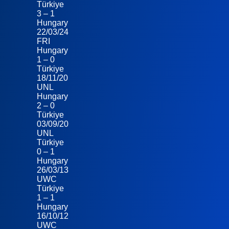
Türkiye
3 – 1
Hungary
22/03/24
FRI
Hungary
1 – 0
Türkiye
18/11/20
UNL
Hungary
2 – 0
Türkiye
03/09/20
UNL
Türkiye
0 – 1
Hungary
26/03/13
UWC
Türkiye
1 – 1
Hungary
16/10/12
UWC