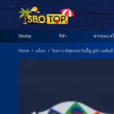
Sbotop
กีฬา
ฝากถอน สโ
Home
/
/
บล็อก
วิเคราะห์ฟุตบอลวันนี้คู่ ยูฟ่า เนชั่นส์