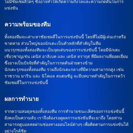
ไม่มีชัยเซผลี่ใดๆ ซึ่งอาจทำให้เกิดความกังวลและความกดดันในการ
แข่งขัน
ความพร้อมของทีม
ทั้งสองทีมจะเสาะหาชัยเซผลี่ในการแข่งขันนี้ โดยที่ไม่มีผู้เล่นเก่าหรือ
ขาดหาย ส่วนใหญ่ของนักเตะเป็นตัวหลักที่สำคัญในทีม
แนวรุกของทั้งสองทีมจะเป็นจุดเด่นของการแข่งขันนี้ โดยมีนักเตะ
เชี่ยวชาญเช่น เดนิส อาลิเบค และ เดนิส ดรากุส ที่มีผลงานที่ยอดเยี่ยม
ซึ่งอาจเป็นปัจจัยที่สำคัญในการกดดันฝ่ายตรงข้าม
นักเตะรุกของทั้งสองทีม รวมถึงนักเตะกลางที่มีความสามารถสูง เช่น
ราซวาน มาริน และ นิโคแล สแตนซิอู จะมีบทบาทสำคัญในการคว้า
ชัยเซผลี่ในการแข่งขันนี้
ผลการทำนาย
จากความสมดุลของทั้งสองทีม การทำนายชนะเลิศของการแข่งขันนี้
ยังคงเป็นความลับ เราจึงต้องรอดูผลการแข่งขันที่จะมาถึง โดยท่าน
สามารถดูบอลสดผ่านช่องทางออนไลน์ต่างๆ เพื่อติดตามการแข่งขันได้
อย่างใกล้ชิด