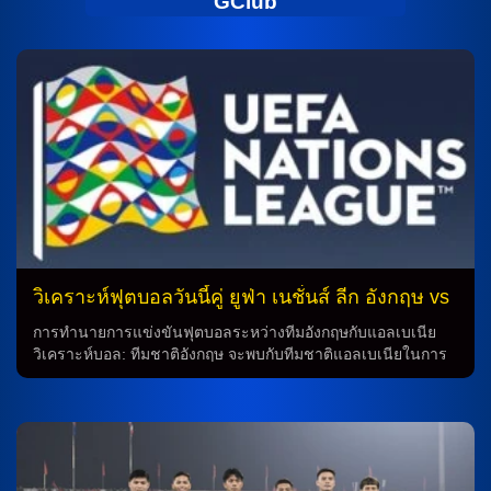
GClub
วิเคราะห์ฟุตบอลวันนี้คู่ ยูฟ่า เนชั่นส์ ลีก อังกฤษ vs
แอลเบเนีย
การทำนายการแข่งขันฟุตบอลระหว่างทีมอังกฤษกับแอลเบเนีย
วิเคราะห์บอล: ทีมชาติอังกฤษ จะพบกับทีมชาติแอลเบเนียในการ
แข่งขันฟุตบอลในเดือนกันยายน ปี 2025 ที่จะถูกจัดขึ้น การ
ทำนายจากการประชุม H2H ระหว่างทั้งสองทีมแสดงให้เห็นว่าทีม
อังกฤษมีความได้เปรียบในการพบกันกับทีมแอลเบเนียในปี 2021
โดยทีมอังกฤษได้ชนะทีมแอลเบเนียอย่างมั่นใจด้วยคะแนน 5-0
ในการที่ทีมทั้งสองเจอกัน การลงแข่งขันล่าสุดของทั้งสองทีมก็
แสดงให้เห็นถึงฟอร์มที่ดีของทีมอังกฤษ ที่ชนะ 4 เรื่อง 0 สมอง 1