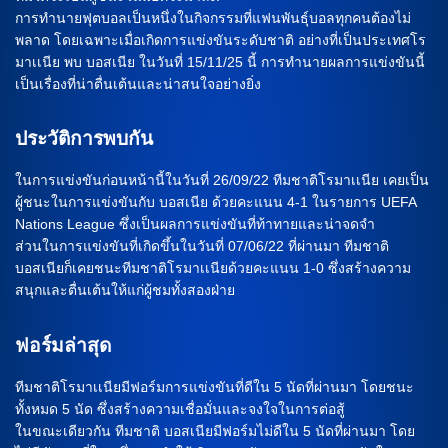
การทำนายฟุตบอลเป็นหนึ่งในกิจกรรมที่แฟนพันธุ์บอลทุกคนต้องไม่
พลาด โดยเฉพาะเมื่อเกิดการแข่งขันระดับชาติ อย่างที่เป็นประเทศโร
มาเเนีย พบ บอสเนีย ในวันที่ 15/11/25 นี้ การทำนายผลการแข่งขันนี้
เป็นเรื่องที่น่าตื่นเต้นและน่าสนใจอย่างยิ่ง
ประวัติการพบกัน
ในการแข่งขันก่อนหน้านี้ในวันที่ 26/09/22 ทีมชาติโรมาเเนีย เคยเป็น
ผู้ชนะในการแข่งขันกับ บอสเนีย ด้วยคะแนน 4-1 ในรายการ UEFA
Nations League ซึ่งเป็นผลการแข่งขันที่ท้าทายและน่าจดจำ
ส่วนในการแข่งขันที่เกิดขึ้นในวันที่ 07/06/22 ที่ผ่านมา ทีมชาติ
บอสเนียก็เคยชนะทีมชาติโรมาเเนียด้วยคะแนน 1-0 ซึ่งสร้างความ
สนุกและตื่นเต้นให้แก่ผู้ชมทั้งสองฝ่าย
ฟอร์มล่าสุด
ทีมชาติโรมาเเนียมีฟอร์มการแข่งขันที่ดีใน 5 นัดที่ผ่านมา โดยชนะ
ทั้งหมด 5 นัด ซึ่งสร้างความเชื่อมั่นและจงใจในการต่อสู้
ในขณะเดียวกัน ทีมชาติ บอสเนียมีฟอร์มไม่ดีใน 5 นัดที่ผ่านมา โดย