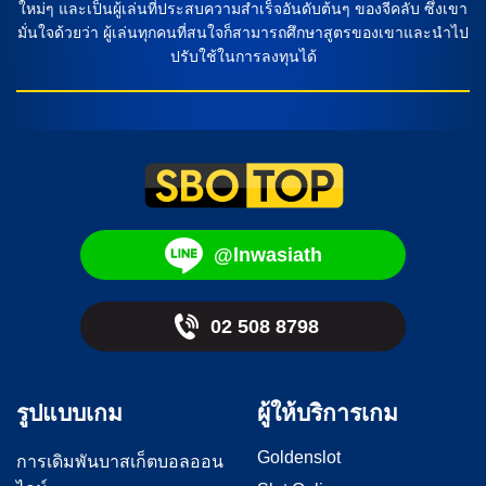
ใหม่ๆ และเป็นผู้เล่นที่ประสบความสำเร็จอันดับต้นๆ ของจีคลับ ซึ่งเขา
มั่นใจด้วยว่า ผู้เล่นทุกคนที่สนใจก็สามารถศึกษาสูตรของเขาและนำไป
ปรับใช้ในการลงทุนได้
@lnwasiath
02 508 8798
รูปแบบเกม
ผู้ให้บริการเกม
Goldenslot
การเดิมพันบาสเก็ตบอลออน