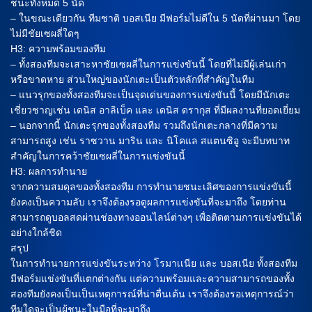
ชนะทั้งหมด 5 นัด
– ในขณะเดียวกัน ทีมชาติ บอสเนีย มีฟอร์มไม่ดีใน 5 นัดที่ผ่านมา โดย
ไม่มีชัยเซผลี่ใดๆ
H3: ความพร้อมของทีม
– ทั้งสองทีมจะเสาะหาชัยเซผลี่ในการแข่งขันนี้ โดยที่ไม่มีผู้เล่นเก่า
หรือขาดหาย ส่วนใหญ่ของนักเตะเป็นตัวหลักที่สำคัญในทีม
– แนวรุกของทั้งสองทีมจะเป็นจุดเด่นของการแข่งขันนี้ โดยมีนักเตะ
เชี่ยวชาญเช่น เดนิส อาลิเบ็ค และ เดนิส ดรากุส ที่มีผลงานที่ยอดเยี่ยม
– นอกจากนี้ นักเตะรุกของทั้งสองทีม รวมถึงนักเตะกลางที่มีความ
สามารถสูง เช่น ราซวาน มาริน และ นิโคแล สแตนซิอู จะมีบทบาท
สำคัญในการคว้าชัยเซผลี่ในการแข่งขันนี้
H3: ผลการทำนาย
จากความสมดุลของทั้งสองทีม การทำนายชนะเลิศของการแข่งขันนี้
ยังคงเป็นความลับ เราจึงต้องรอดูผลการแข่งขันที่จะมาถึง โดยท่าน
สามารถดูบอลสดผ่านช่องทางออนไลน์ต่างๆ เพื่อติดตามการแข่งขันได้
อย่างใกล้ชิด
สรุป
ในการทำนายการแข่งขันระหว่าง โรมาเเนีย และ บอสเนีย ทั้งสองทีม
มีฟอร์มแข่งขันที่แตกต่างกัน แต่ความพร้อมและความสามารถของทั้ง
สองทีมยังคงเป็นเป็นเหตุการณ์ที่น่าตื่นเต้น เราจึงต้องรอเหตุการณ์ว่า
ทีมใดจะเป็นผู้ชนะในมือที่จะมาถึง.