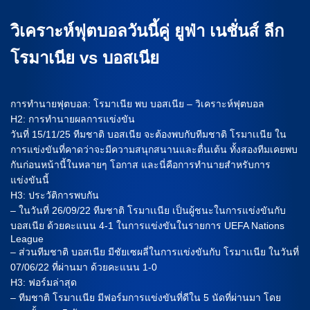
วิเคราะห์ฟุตบอลวันนี้คู่ ยูฟ่า เนชั่นส์ ลีก
โรมาเนีย vs บอสเนีย
การทำนายฟุตบอล: โรมาเนีย พบ บอสเนีย – วิเคราะห์ฟุตบอล
H2: การทำนายผลการแข่งขัน
วันที่ 15/11/25 ทีมชาติ บอสเนีย จะต้องพบกับทีมชาติ โรมาเเนีย ใน
การแข่งขันที่คาดว่าจะมีความสนุกสนานและตื่นเต้น ทั้งสองทีมเคยพบ
กันก่อนหน้านี้ในหลายๆ โอกาส และนี่คือการทำนายสำหรับการ
แข่งขันนี้
H3: ประวัติการพบกัน
– ในวันที่ 26/09/22 ทีมชาติ โรมาเเนีย เป็นผู้ชนะในการแข่งขันกับ
บอสเนีย ด้วยคะแนน 4-1 ในการแข่งขันในรายการ UEFA Nations
League
– ส่วนทีมชาติ บอสเนีย มีชัยเซผลี่ในการแข่งขันกับ โรมาเเนีย ในวันที่
07/06/22 ที่ผ่านมา ด้วยคะแนน 1-0
H3: ฟอร์มล่าสุด
– ทีมชาติ โรมาเเนีย มีฟอร์มการแข่งขันที่ดีใน 5 นัดที่ผ่านมา โดย