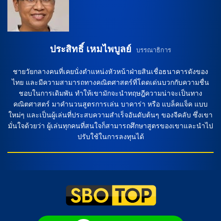
ลดิริม ที่เป็นหน้าเป้าของทีม ดังนั้น การทำนายการแข่งขัน
ระหว่าง โอซาซูน่า กับ เกตาเฟ่ อาจจะนำเสนอเกมที่น่าติดตาม
และน่าสนใจ ผลลัพธ์ของเกมนี้จะมีผลต่อตำแหน่งของทั้ง 2 ทีมใน
ตารางอันดับของลีก วิเคราะห์บอลระหว่างโอซาซูน่ากับเกตาเฟ่
การทำนายการแข่งขันฟุตบอลระหว่าง […]
ประสิทธิ์ เหมไพบูลย์
บรรณาธิการ
ชายวัยกลางคนที่เคยนั่งตำแหน่งหัวหน้าฝ่ายสินเชื่อธนาคารดังของ
ไทย และมีความสามารถทางคณิตศาสตร์ที่โดดเด่นบวกกับความชื่น
ชอบในการเดิมพัน ทำให้เขามักจะนำทฤษฎีความน่าจะเป็นทาง
คณิตศาสตร์ มาคำนวนสูตรการเล่น บาคาร่า หรือ แบล็คแจ็ค แบบ
ใหม่ๆ และเป็นผู้เล่นที่ประสบความสำเร็จอันดับต้นๆ ของจีคลับ ซึ่งเขา
มั่นใจด้วยว่า ผู้เล่นทุกคนที่สนใจก็สามารถศึกษาสูตรของเขาและนำไป
ปรับใช้ในการลงทุนได้