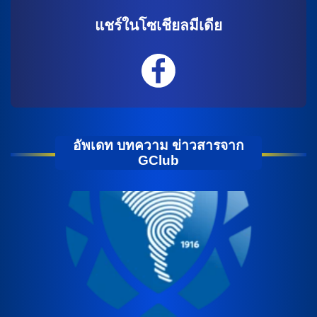
แชร์ในโซเชียลมีเดีย
อัพเดท บทความ ข่าวสารจาก
GClub