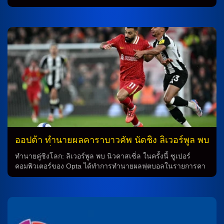
และเป้าหมายของพวกเขาคือการเอาชนะทีมชาติโบลิเวียในการ
แข่งขันในรอบคัดเลือกฟุตบอลโลก CWC ทำให้การทำนาย
ฟุตบอลกลายเป็นเรื่องที่น่าตื่นเต้นสำหรับผู้ที่ชื่นชอบกีฬาสักครั้ง
การทดสอบ H2H ระหว่างทีมชาติเปรูกับโบลิเวียแสดงให้เห็นว่า
ทีมเปรูมีความสามารถในการชนะโบลิเวียมากกว่า โดยเมทชั่น
ล่าสุดที่ทีมชาติเปรูได้เอาชนะโบลิเวียด้วยคะแนน 1-0 ในการ
แข่งขันในเดือนพฤศจิกายน ปี 2564 ซึ่งทำให้ทีมชาติเปรูมีความ
เชื่อมั่นและสมรรถนะที่ดีในการเอาชนะเมื่อพบกับโบลิเวีย สำหรับ
ฟอร์มล่าสุดของทีมชาติเปรู พบว่าพวกเขามียอดความสำเร็จที่น่า
ทึ่ง เหล่านักเตะของทีมชาติเปรูได้ชนะ 1 เกม และเสมอ 1 เกม
และแพ้ 3 เกม ใน 5 เกมล่าสุดของพวกเขา ซึ่งอาจส่งผลเสียกับ
ความมั่นใจของพวกเขาในการพบกับทีมชาติโบลิเวีย ในทางกลับ
กัน ทีมชาติโบลิเวียก็ไม่ได้มีฟอร์มที่ดีเช่นกัน ใน 5 เกมล่าสุดพวก
เขาชนะ 2 เกม และเสมอ 1 เกม และแพ้ 2 เกม ซึ่งมีความพร้อม
ออปต้า ทำนายผลคาราบาวคัพ นัดชิง ลิเวอร์พูล พบ
ในการรบกันกับทีมชาติเปรู ความพร้อมของทั้ง 2 ทีมสำคัญมาก
นิวคาสเซิ่ล พร้อมสถิติก่อนเกม
โดยทีมชาติเปรูมีนักเตะชื่อดังอย่างเรนาโต้ ทาเปียและเปาโล
ทำนายคู่ชิงโลก: ลิเวอร์พูล พบ นิวคาสเซิ่ล ในครั้งนี้ ซูเปอร์
เกร์เรโร่ ให้ความสำคัญกับการโจมตีของพวกเขา ในขณะที่ทีม
คอมพิวเตอร์ของ Opta ได้ทำการทำนายผลฟุตบอลในรายการคา
ชาติโบลิเวียมีนักเตะที่มีความสามารถเช่น […]
ราบาว คัพ ประจำฤดูกาล 2024-2025 ที่มีการจัดขึ้นในวันอาทิตย์
ที่ 16 มีนาคม 2568 ระหว่างทีม “หงส์แดง” ลิเวอร์พูล แชมป์เก่าที่
เคยคว้าแชมป์ได้ 10 สมัย และ “สาลิกาดง” นิวคาสเซิ่ล ทีมที่ยังไม่
เคยคว้าแชมป์มาก่อน ความเชื่อของ Opta ตามการทำนายของ
Opta พบว่า ลิเวอร์พูลมีโอกาสเก็บชัยชนะมากที่สุดที่ 58.4% ใน