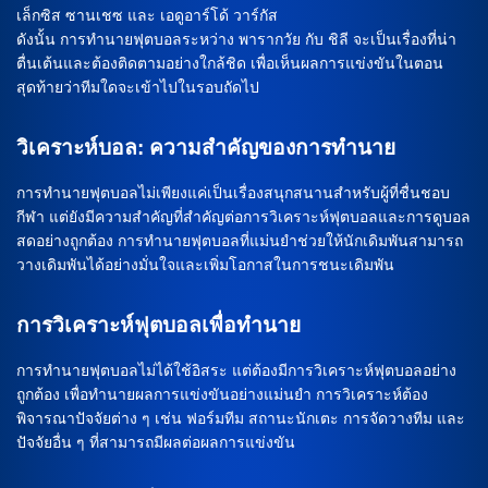
เล็กซิส ซานเชซ และ เอดูอาร์โด้ วาร์กัส
ดังนั้น การทำนายฟุตบอลระหว่าง พารากวัย กับ ชิลี จะเป็นเรื่องที่น่า
ตื่นเต้นและต้องติดตามอย่างใกล้ชิด เพื่อเห็นผลการแข่งขันในตอน
สุดท้ายว่าทีมใดจะเข้าไปในรอบถัดไป
วิเคราะห์บอล: ความสำคัญของการทำนาย
การทำนายฟุตบอลไม่เพียงแค่เป็นเรื่องสนุกสนานสำหรับผู้ที่ชื่นชอบ
กีฬา แต่ยังมีความสำคัญที่สำคัญต่อการวิเคราะห์ฟุตบอลและการดูบอล
สดอย่างถูกต้อง การทำนายฟุตบอลที่แม่นยำช่วยให้นักเดิมพันสามารถ
วางเดิมพันได้อย่างมั่นใจและเพิ่มโอกาสในการชนะเดิมพัน
การวิเคราะห์ฟุตบอลเพื่อทำนาย
การทำนายฟุตบอลไม่ได้ใช้อิสระ แต่ต้องมีการวิเคราะห์ฟุตบอลอย่าง
ถูกต้อง เพื่อทำนายผลการแข่งขันอย่างแม่นยำ การวิเคราะห์ต้อง
พิจารณาปัจจัยต่าง ๆ เช่น ฟอร์มทีม สถานะนักเตะ การจัดวางทีม และ
ปัจจัยอื่น ๆ ที่สามารถมีผลต่อผลการแข่งขัน