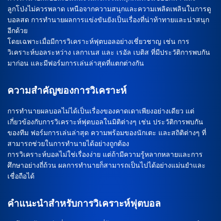
ลูกโป่งไม่ควรพลาด เหนือจากความสนุกและความเพลิดเพลินในการดู
บอลสด การทำนายผลการแข่งขันยังเป็นเรื่องที่น่าท้าทายและน่าสนุก
อีกด้วย
โดยเฉพาะเมื่อมีการวิเคราะห์ฟุตบอลอย่างเชี่ยวชาญ เช่น การ
วิเคราะห์บอลระหว่าง เลกาเนส และ เรอัล เบติส ที่มีประวัติการพบกัน
มาก่อน และมีฟอร์มการเล่นล่าสุดที่แตกต่างกัน
ความสำคัญของการวิเคราะห์
การทำนายผลบอลไม่ได้เป็นเรื่องของคาดเดาเพียงอย่างเดียว แต่
เกี่ยวข้องกับการวิเคราะห์ฟุตบอลในมิติต่างๆ เช่น ประวัติการพบกัน
ของทีม ฟอร์มการเล่นล่าสุด ความพร้อมของนักเตะ และสถิติต่างๆ ที่
สามารถช่วยในการทำนายได้อย่างถูกต้อง
การวิเคราะห์บอลไม่ใช่เรื่องง่าย แต่ถ้ามีความรู้หลากหลายและการ
ศึกษาอย่างถี่ถ้วน ผลการทำนายก็สามารถเป็นไปได้อย่างแม่นยำและ
เชื่อถือได้
คำแนะนำสำหรับการวิเคราะห์ฟุตบอล