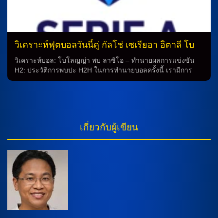
นาโปลีต้องเผชิญกับการขาดทุนจากนักเตะสำคัญของทั้ง 2 ทีม ซึ่ง
อาจมีผลกระทบต่อผลการแข่งขัน แต่ทั้ง 2 ทีมยังคงพร้อมสำหรับ
การแข่งขันอย่างเต็มที่ H3: การทำนายเพื่อการแข่งขัน จากข้อมูล
ที่มีอยู่ เราสามารถทำนายได้ว่าทีมนาโปลีจะมีการเอาชนะ
มากกว่าในการแข่งขันระหว่างทีมเวเนเซียกับนาโปลี […]
วิเคราะห์ฟุตบอลวันนี้คู่ กัลโช่ เซเรียอา อิตาลี โบ
โลญญ่า vs ลาซิโอ
วิเคราะห์บอล: โบโลญญ่า พบ ลาซิโอ – ทำนายผลการแข่งขัน
H2: ประวัติการพบปะ H2H ในการทำนายบอลครั้งนี้ เรามีการ
พบปะระหว่าง โบโลญญ่า กับ ลาซิโอ ในลีก Serie A ในวันที่ 16
มีนาคม 2565 เวลา 14:00 น. โบโลญญ่าและลาซิโอได้เจอกันกัน
หลายครั้งในอดีต โดยมีผลการแข่งขันล่าสุดในวันที่ 24
พฤศจิกายน 2564 ที่ลาซิโอเข้าเฉพาะเกมด้วยสกอร์ 3 – 0 ที่สนาม
เหย้า โบโลญญ่า ในการพบปะก่อนหน้านี้ ในเดือนกุมภาพันธ์
เกี่ยวกับผู้เขียน
2564 ที่สนามเหย้าของลาซิโอ ทีมโบโลญญ่าสามารถเอาชนะลา
ซิโอด้วยสกอร์ 2 – 1 ซึ่งเป็นผลการแข่งขันที่สนุกสนานและดุแท้
H3: ฟอร์มล่าสุดของทีม โบโลญญ่ามาจากการเปิดเหมือนแสงไฟ
ใน 5 เกมล่าสุด ทีมเคยชนะ 4 เกม และเสมอ 1 เกม […]