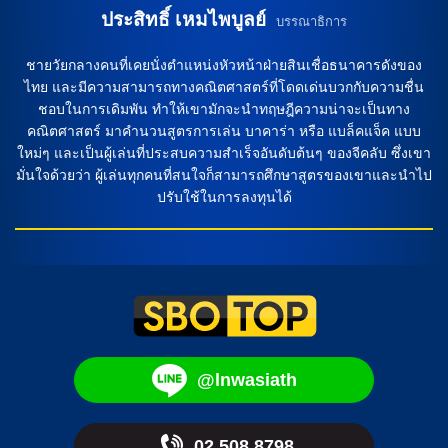
ประสิทธิ์ เหมไพบูลย์
บรรณาธิการ
ชายวัยกลางคนที่เคยนั่งตำแหน่งหัวหน้าฝ่ายสินเชื่อธนาคารดังของ
ไทย และมีความสามารถทางคณิตศาสตร์ที่โดดเด่นบวกกับความชื่น
ชอบในการเดิมพัน ทำให้เขามักจะนำทฤษฎีความน่าจะเป็นทาง
คณิตศาสตร์ มาคำนวนสูตรการเล่น บาคาร่า หรือ แบล็คแจ็ค แบบ
ใหม่ๆ และเป็นผู้เล่นที่ประสบความสำเร็จอันดับต้นๆ ของจีคลับ ซึ่งเขา
มั่นใจด้วยว่า ผู้เล่นทุกคนที่สนใจก็สามารถศึกษาสูตรของเขาและนำไป
ปรับใช้ในการลงทุนได้
@lnwasiath
02 508 8798