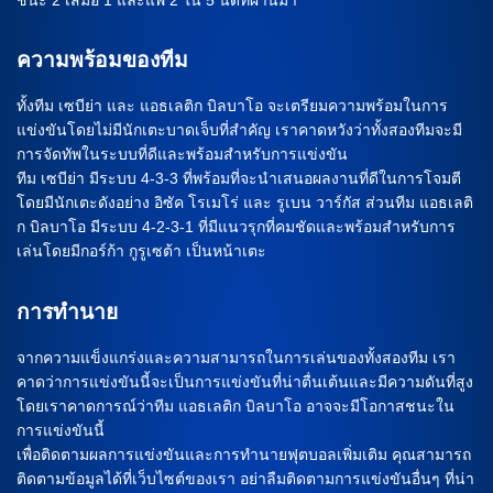
ความพร้อมของทีม
ทั้งทีม เซบีย่า และ แอธเลติก บิลบาโอ จะเตรียมความพร้อมในการ
แข่งขันโดยไม่มีนักเตะบาดเจ็บที่สำคัญ เราคาดหวังว่าทั้งสองทีมจะมี
การจัดทัพในระบบที่ดีและพร้อมสำหรับการแข่งขัน
ทีม เซบีย่า มีระบบ 4-3-3 ที่พร้อมที่จะนำเสนอผลงานที่ดีในการโจมตี
โดยมีนักเตะดังอย่าง อิซัค โรเมโร่ และ รูเบน วาร์กัส ส่วนทีม แอธเลติ
ก บิลบาโอ มีระบบ 4-2-3-1 ที่มีแนวรุกที่คมชัดและพร้อมสำหรับการ
เล่นโดยมีกอร์ก้า กูรูเซต้า เป็นหน้าเตะ
การทำนาย
จากความแข็งแกร่งและความสามารถในการเล่นของทั้งสองทีม เรา
คาดว่าการแข่งขันนี้จะเป็นการแข่งขันที่น่าตื่นเต้นและมีความดันที่สูง
โดยเราคาดการณ์ว่าทีม แอธเลติก บิลบาโอ อาจจะมีโอกาสชนะใน
การแข่งขันนี้
เพื่อติดตามผลการแข่งขันและการทำนายฟุตบอลเพิ่มเติม คุณสามารถ
ติดตามข้อมูลได้ที่เว็บไซต์ของเรา อย่าลืมติดตามการแข่งขันอื่นๆ ที่น่า