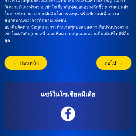
การทำนายฟุตบอลเป็นกิจกรรมที่น่าสนใจและมีความสำคัญ ในการ
วิเคราะห์และทำความเข้าใจเกี่ยวกับฟุตบอลอย่างลึกซึ้ง ความแม่นยำ
ในการทำนายอาจช่วยตัดสินใจการลงทุน หรือเพียงแค่เพื่อความ
สนุกสนานของการติดตามแข่งขัน
อย่าลืมติดตามข้อมูลและการทำนายฟุตบอลของเราเพื่อปรับปรุงความ
เข้าใจต่อกีฬาสุดยอดนี้ และเพื่อความสนุกและความตื่นเต้นที่ไม่มีที่สิ้น
สุด
← ก่อนหน้า
ต่อไป →
แชร์ในโซเชียลมีเดีย