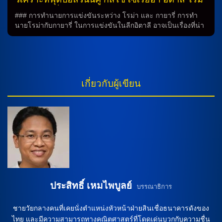
า vs กายารี่
### การทำนายการแข่งขันระหว่าง โรม่า และ กายารี่ การทำ
นายโรม่ากับกายารี่ ในการแข่งขันในลีกอิตาลี อาจเป็นเรื่องที่น่า
ตื่นเต้นอย่างแน่นอน โดยทั้งสองทีมมีฟอร์มที่แตกต่างอย่างชัดเจน
ทำให้การทำนายสรุปได้ว่า โรม่า จะมีโอกาสครองชัยในเกมนี้
#### ประวัติการพบกัน – 16/03/25: SEA Roma 15:00 Cagliari
– 18/08/24: SEA Cagliari 0-0 Roma – 05/02/24: SEA Roma 4-
0 Cagliari – 08/10/23: SEA Cagliari 1-4 Roma – 16/01/22:
เกี่ยวกับผู้เขียน
SEA Roma 1-0 Cagliari – 27/10/21: SEA Cagliari 1-2 Roma –
25/04/21: SEA Cagliari 3-2 […]
ประสิทธิ์ เหมไพบูลย์
บรรณาธิการ
ชายวัยกลางคนที่เคยนั่งตำแหน่งหัวหน้าฝ่ายสินเชื่อธนาคารดังของ
ไทย และมีความสามารถทางคณิตศาสตร์ที่โดดเด่นบวกกับความชื่น