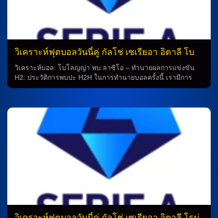
นาโปลีต้องเผชิญกับการขาดทุนจากนักเตะสำคัญของทั้ง 2 ทีม ซึ่ง
อาจมีผลกระทบต่อผลการแข่งขัน แต่ทั้ง 2 ทีมยังคงพร้อมสำหรับ
การแข่งขันอย่างเต็มที่ H3: การทำนายเพื่อการแข่งขัน จากข้อมูล
ที่มีอยู่ เราสามารถทำนายได้ว่าทีมนาโปลีจะมีการเอาชนะ
มากกว่าในการแข่งขันระหว่างทีมเวเนเซียกับนาโปลี […]
วิเคราะห์ฟุตบอลวันนี้คู่ กัลโช่ เซเรียอา อิตาลี โบ
โลญญ่า vs ลาซิโอ
วิเคราะห์บอล: โบโลญญ่า พบ ลาซิโอ – ทำนายผลการแข่งขัน
H2: ประวัติการพบปะ H2H ในการทำนายบอลครั้งนี้ เรามีการ
พบปะระหว่าง โบโลญญ่า กับ ลาซิโอ ในลีก Serie A ในวันที่ 16
มีนาคม 2565 เวลา 14:00 น. โบโลญญ่าและลาซิโอได้เจอกันกัน
หลายครั้งในอดีต โดยมีผลการแข่งขันล่าสุดในวันที่ 24
พฤศจิกายน 2564 ที่ลาซิโอเข้าเฉพาะเกมด้วยสกอร์ 3 – 0 ที่สนาม
เหย้า โบโลญญ่า ในการพบปะก่อนหน้านี้ ในเดือนกุมภาพันธ์
2564 ที่สนามเหย้าของลาซิโอ ทีมโบโลญญ่าสามารถเอาชนะลา
ซิโอด้วยสกอร์ 2 – 1 ซึ่งเป็นผลการแข่งขันที่สนุกสนานและดุแท้
H3: ฟอร์มล่าสุดของทีม โบโลญญ่ามาจากการเปิดเหมือนแสงไฟ
ใน 5 เกมล่าสุด ทีมเคยชนะ 4 เกม และเสมอ 1 เกม […]
วิเคราะห์ฟุตบอลวันนี้คู่ กัลโช่ เซเรียอา อิตาลี โรม่