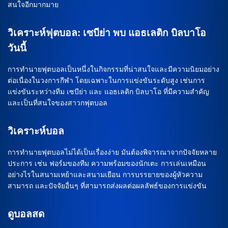
สนใจอีกมากมาย
วิเคราะห์ฟุตบอล: เซบีย่า พบ แอธเลติก บิลบาโอ
วันนี้
การทำนายฟุตบอลเป็นหนึ่งในกิจกรรมที่น่าสนใจและมีความนิยมอย่าง
ต่อเนื่องในวงการกีฬา โดยเฉพาะในการแข่งขันระดับสูง เช่นการ
แข่งขันระหว่างทีม เซบีย่า และ แอธเลติก บิลบาโอ ที่มีความสำคัญ
และเป็นที่สนใจของสาวกฟุตบอล
วิเคราะห์บอล
การทำนายฟุตบอลไม่ได้เป็นเรื่องง่าย มันต้องพิจารณาจากปัจจัยหลาย
ประการ เช่น ฟอร์มของทีม ความพร้อมของนักเตะ การเล่นเหมือน
อย่างไรในสนามเหย้าและสนามเยือน การบรรยายของผู้หัวความ
สามารถ และปัจจัยอื่นๆ ที่สามารถส่งผลต่อผลลัพธ์ของการแข่งขัน
ดูบอลสด