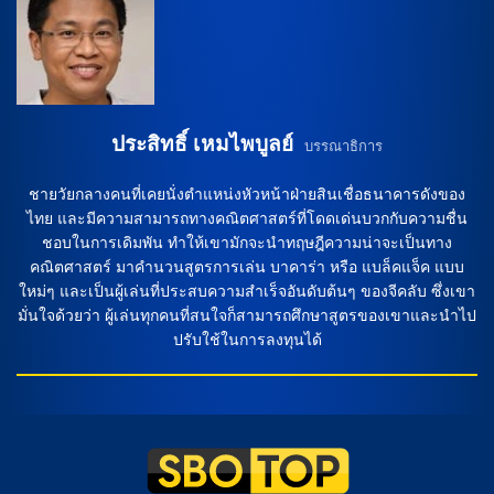
ประสิทธิ์ เหมไพบูลย์
บรรณาธิการ
ชายวัยกลางคนที่เคยนั่งตำแหน่งหัวหน้าฝ่ายสินเชื่อธนาคารดังของ
ไทย และมีความสามารถทางคณิตศาสตร์ที่โดดเด่นบวกกับความชื่น
ชอบในการเดิมพัน ทำให้เขามักจะนำทฤษฎีความน่าจะเป็นทาง
คณิตศาสตร์ มาคำนวนสูตรการเล่น บาคาร่า หรือ แบล็คแจ็ค แบบ
ใหม่ๆ และเป็นผู้เล่นที่ประสบความสำเร็จอันดับต้นๆ ของจีคลับ ซึ่งเขา
มั่นใจด้วยว่า ผู้เล่นทุกคนที่สนใจก็สามารถศึกษาสูตรของเขาและนำไป
ปรับใช้ในการลงทุนได้