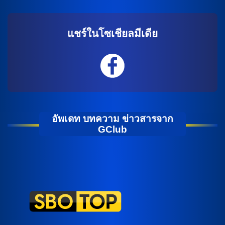
แชร์ในโซเชียลมีเดีย
อัพเดท บทความ ข่าวสารจาก
GClub