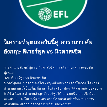
วิเคราะห์ฟุตบอลวันนี้คู่ คาราบาว คัพ
อังกฤษ ลิเวอร์พูล vs นิวคาสเซิ่ล
การทำนายลิเวอร์พูล vs นิวคาสเซิล: การทำนายผลการแข่งขัน
ฟุตบอล
H2H ลิเวอร์พูล vs นิวคาสเซิล
ลิเวอร์พูลและนิวคาสเซิลได้เผชิญหน้ากันหลายครั้งในอดีต โดยการ
ทำนายล่าสุดก็เป็นเรื่องที่น่าสนใจสำหรับแฟนๆ ที่ติดตามฟุตบอลอย่าง
ใกล้ชิด ในการทำนายล่าสุด ลิเวอร์พูลได้เอาชนะนิวคาสเซิลด้วย
คะแนน 2 – 0 ในเกมที่ผ่านมา อย่างไรก็ตาม อย่างที่ทราบว่าการ
ทำนายต้องพิจารณาจากความพร้อมของทั้ง 2 ทีม