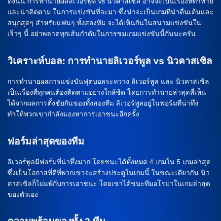
ดังนั้น การทำนายผลลิเวอร์พูล vs นิวคาสเซิล อาจจะเป็นเรื่องที่ท้าทาย
และน่าติดตาม ในการแข่งขันที่จะมา ซึ่งน่าจะเป็นเกมที่น่าตื่นเต้นและ
สนุกสุดๆ สำหรับแฟนๆ ทั้งสองทีม จะได้เห็นกันในสนามแข่งขันใน
เร็วๆ นี้ อย่าพลาดทุกเส้นกำดับในการชมเกมแข่งขันนี้กันนะครับ
วิเคราะห์บอล: การทำนายลิเวอร์พูล vs นิวคาสเซิล
การทำนายผลการแข่งขันฟุตบอลระหว่าง ลิเวอร์พูล และ นิวคาสเซิล
เป็นเรื่องที่ทุกคนต้องติดตามอย่างใกล้ชิด โดยการทำนายล่าสุดที่เห็น
ได้จากผลการตั้งชัยกันของทั้งสองทีม ลิเวอร์พูลอยู่ในฟอร์มที่น่าทึ่ง
ทำให้พวกเขากำลังมองหาการเอาชนะอีกครั้ง
ฟอร์มล่าสุดของทีม
ลิเวอร์พูลมีฟอร์มที่น่าทึ่งมาก โดยชนะได้ทั้งหมด 4 เกมใน 5 เกมล่าสุด
ซึ่งเป็นโอกาสที่ดีที่พวกเขาจะสร้างประตูในเกมนี้ ในขณะเดียวกัน นิว
คาสเซิลก็ไม่แพ้กับการเอาชนะ โดยเขาได้ชนะทีมอโรม่าในเกมล่าสุด
ของตัวเอง