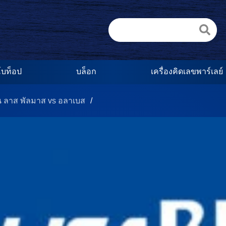
บท็อป
บล็อก
เครื่องคิดเลขพาร์เลย์
/
เปน ลาส พัลมาส vs อลาเบส