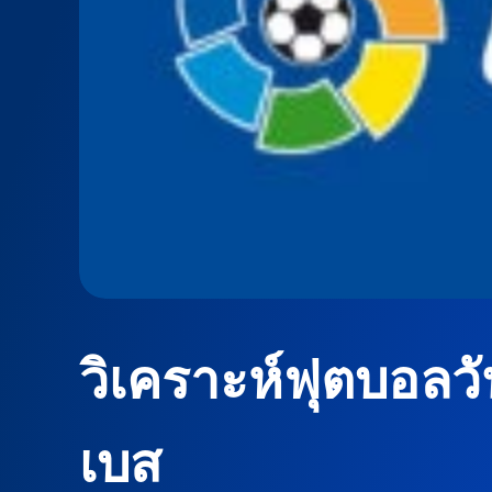
วิเคราะห์ฟุตบอลวั
เบส