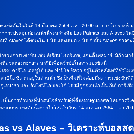
แข่งขันในวันที่ 14 มีนาคม 2564 เวลา 20:00 น., การวิเคราะห์
ูลจากการประชุมก่อนหน้านี้ระหว่างทีม Las Palmas และ Alaves ใน
ันที่ Alaves ได้ชนะใน 1 นัด และเสมอ 2 นัด ดังนั้น Alaves อาจจะ
้าร่วมการแข่งขัน เช่น คิเรียน โรดริเกซ, แอนดี้ เพลมาร์, มิก้า มา
องทีมจะต้องพยายามหาวิธีเพื่อคว้าชัยในการแข่งขันนี้
, ดาริโอ เอสซูโก้ และ ฟาบิโอ ซิลวา อยู่ในตัวหลังแต่ที่ชั่วโมงร
าบิโอ ซิลวา อยู่ในตัวหน้า ซึ่งเป็นทีมที่ไม่ค่อยมีผลการแข่งขันที่ด
อบาร่า และ อันโตนิโอ บลังโก้ โดยมีคู่กองหน้าเป็น กิเก้ การ์เซีย แ
เป็นการทำนายที่น่าสนใจสำหรับผู้ที่ชื่นชอบดูบอลสด โดยการว
ดตามการแข่งขันนี้อย่างใกล้ชิดในวันที่ 14 มีนาคม 2564 เวลา 20:
s vs Alaves – วิเคราะห์บอลสด