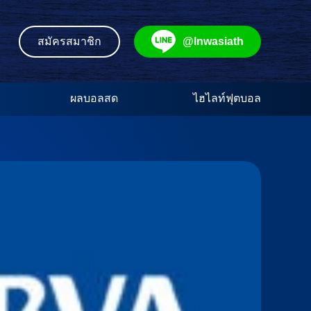
@lnwasiath
สมัครสมาชิก
ผลบอลสด
ไฮไลท์ฟุตบอล