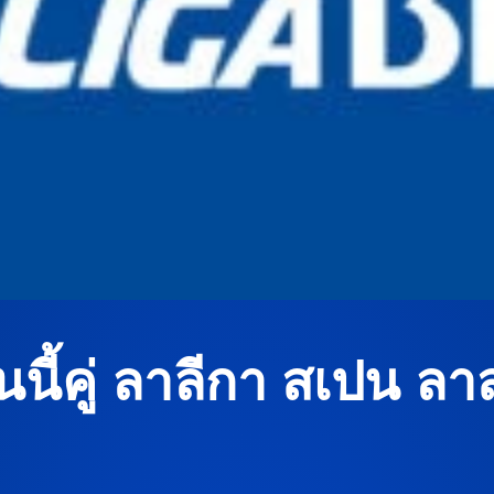
นนี้คู่ ลาลีกา สเปน ล