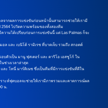
บอลจากผลการแข่งขันก่อนหน้านั้นสามารถช่วยให้เรามี
ปี 2564 ไปวัดความพร้อมของทั้งสองทีม
มีความได้เปรียบก่อนการแข่งขันนี้ แต่ Las Palmas ก็จะ
ร์มอล และ เบนิโต้ รามิเรซ ที่บาดเจ็บ รวมถึง สกอตต์
อบตัวเป็น มานู ฟุสเตอร์ และ ดาริโอ เอสซูโก้ ใน
ีในช่วงเวลาล่าสุด
ละ โทนี่ มาร์ติเนซ ซึ่งเป็นทีมที่มีการแข่งขันที่ดีใน
ิเคราะห์ฟุตบอลจะช่วยให้เรามีภาพรวมและคาดการณ์ผล
00 น.