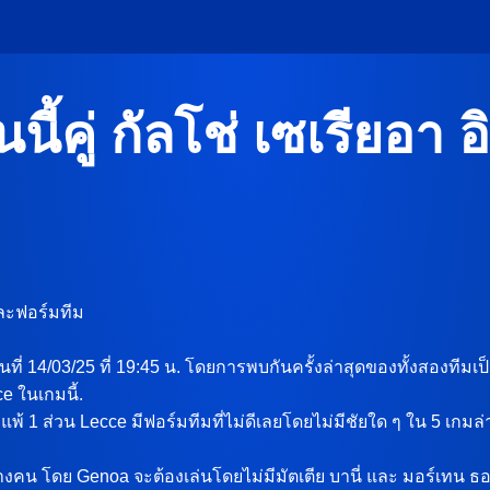
ี้คู่ กัลโช่ เซเรียอา อ
ละฟอร์มทีม
 14/03/25 ที่ 19:45 น. โดยการพบกันครั้งล่าสุดของทั้งสองทีมเป
 ในเกมนี้.
พ้ 1 ส่วน Lecce มีฟอร์มทีมที่ไม่ดีเลยโดยไม่มีชัยใด ๆ ใน 5 เกมล่
างคน โดย Genoa จะต้องเล่นโดยไม่มีมัตเตีย บานี่ และ มอร์เทน ธ