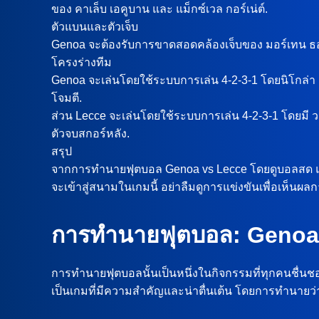
ของ คาเล็บ เอคูบาน และ แม็กซ์เวล กอร์เน่ต์.
ตัวแบนและตัวเจ็บ
Genoa จะต้องรับการขาดสอดคล้องเจ็บของ มอร์เทน ธอร์สบี
โครงร่างทีม
Genoa จะเล่นโดยใช้ระบบการเล่น 4-2-3-1 โดยนิโกล่า เล
โจมตี.
ส่วน Lecce จะเล่นโดยใช้ระบบการเล่น 4-2-3-1 โดยมี วลาด
ตัวจบสกอร์หลัง.
สรุป
จากการทำนายฟุตบอล Genoa vs Lecce โดยดูบอลสด และ วิ
จะเข้าสู่สนามในเกมนี้ อย่าลืมดูการแข่งขันเพื่อเห็น
การทำนายฟุตบอล: Genoa 
การทำนายฟุตบอลนั้นเป็นหนึ่งในกิจกรรมที่ทุกคนชื่นช
เป็นเกมที่มีความสำคัญและน่าตื่นเต้น โดยการทำนายว่