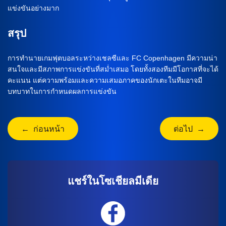
แข่งขันอย่างมาก
สรุป
การทำนายเกมฟุตบอลระหว่างเชลซีและ FC Copenhagen มีความน่า
สนใจและมีสภาพการแข่งขันที่สม่ำเสมอ โดยทั้งสองทีมมีโอกาสที่จะได้
คะแนน แต่ความพร้อมและความเสมอภาคของนักเตะในทีมอาจมี
บทบาทในการกำหนดผลการแข่งขัน
← ก่อนหน้า
ต่อไป →
แชร์ในโซเชียลมีเดีย