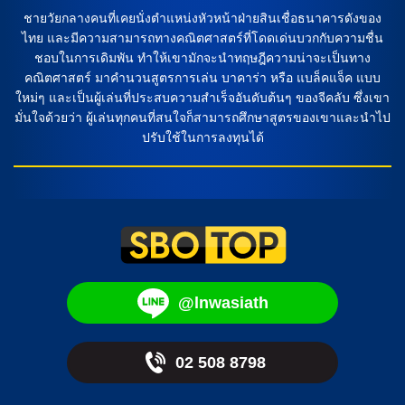
ชายวัยกลางคนที่เคยนั่งตำแหน่งหัวหน้าฝ่ายสินเชื่อธนาคารดังของ
ไทย และมีความสามารถทางคณิตศาสตร์ที่โดดเด่นบวกกับความชื่น
ชอบในการเดิมพัน ทำให้เขามักจะนำทฤษฎีความน่าจะเป็นทาง
คณิตศาสตร์ มาคำนวนสูตรการเล่น บาคาร่า หรือ แบล็คแจ็ค แบบ
ใหม่ๆ และเป็นผู้เล่นที่ประสบความสำเร็จอันดับต้นๆ ของจีคลับ ซึ่งเขา
มั่นใจด้วยว่า ผู้เล่นทุกคนที่สนใจก็สามารถศึกษาสูตรของเขาและนำไป
ปรับใช้ในการลงทุนได้
@lnwasiath
02 508 8798