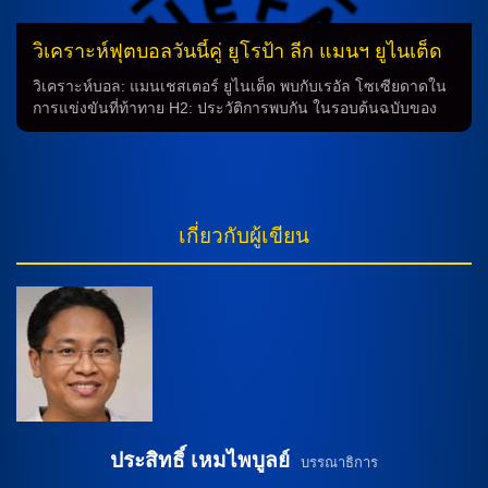
วิเคราะห์ฟุตบอลวันนี้คู่ ยูโรป้า ลีก แมนฯ ยูไนเต็ด
vs เรอัล โซเซียดาด
วิเคราะห์บอล: แมนเชสเตอร์ ยูไนเต็ด พบกับเรอัล โซเซียดาดใน
การแข่งขันที่ท้าทาย H2: ประวัติการพบกัน ในรอบต้นฉบับของ
การแข่งขัน แมนเชสเตอร์ ยูไนเต็ดและเรอัล โซเซียดาดได้
เอาชนะกันในเกมหลายๆ ครั้ง โดยมีผลการแข่งขันล่าสุดเมื่อวันที่
6 มีนาคม 2565 ที่เสมอกันด้วยผลลัพธ์ 1-1 ในการแข่งขันในลีคยู
อีเอล ระหว่างทีมทั้งสอง H3: ฟอร์มล่าสุดของทั้งสองทีม ในการ
สำรวจฟอร์มล่าสุดของทั้งสองทีม พบว่า แมนเชสเตอร์ ยูไนเต็ดมี
เกี่ยวกับผู้เขียน
ผลการแข่งขันล่าสุดที่ทำให้เสียพลังใจ กับการเป็นเสมอกับทีม
อาร์เซนอล และอาร์เซนอล และอาร์เซนอล ถึง 1-1 และก็ยังมีผล
การแข่งขันที่เสียหายจากทีมอาร์เซนอล ด้วยผลลัพธ์ 1-1 และก็ยัง
มีผลการแข่งขันที่เสียหายจากทีมอาร์เซนอล ด้วยผลลัพธ์ 1-1 และ
ก็ยังมีผลการแข่งขันที่เสียหายจากทีมอาร์เซนอล และก็ยังมีผลการ
แข่งขันที่เสียหายจากทีมอาร์เซนอล ความพร้อมของทั้งสองทีม
สำหรับทีมแมนเชสเตอร์ ยูไนเต็ด มีบางนักเตะที่มีสมรรถนะใน
การแข่งขันห่างหายไป เช่น มาร์คัส รัชฟอร์ด หรือ ฮาร์รี่ มากไวร์
แต่ก็ยังมีนักเตะที่มีความพร้อมในการแข่งขันอย่าง โบเดง ซาก้า
และแม็กที่โทมินเช็ฟได้เต้องการให้ความสำคัญ ส่วนทีมเรอัล โซ
เซียดาด […]
ประสิทธิ์ เหมไพบูลย์
บรรณาธิการ