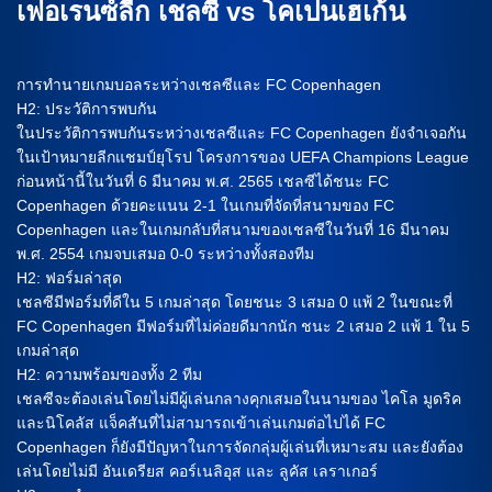
เฟอเรนซ์ลีก เชลซี vs โคเปนเฮเก้น
การทำนายเกมบอลระหว่างเชลซีและ FC Copenhagen
H2: ประวัติการพบกัน
ในประวัติการพบกันระหว่างเชลซีและ FC Copenhagen ยังจำเจอกัน
ในเป้าหมายลีกแชมป์ยุโรป โครงการของ UEFA Champions League
ก่อนหน้านี้ในวันที่ 6 มีนาคม พ.ศ. 2565 เชลซีได้ชนะ FC
Copenhagen ด้วยคะแนน 2-1 ในเกมที่จัดที่สนามของ FC
Copenhagen และในเกมกลับที่สนามของเชลซีในวันที่ 16 มีนาคม
พ.ศ. 2554 เกมจบเสมอ 0-0 ระหว่างทั้งสองทีม
H2: ฟอร์มล่าสุด
เชลซีมีฟอร์มที่ดีใน 5 เกมล่าสุด โดยชนะ 3 เสมอ 0 แพ้ 2 ในขณะที่
FC Copenhagen มีฟอร์มที่ไม่ค่อยดีมากนัก ชนะ 2 เสมอ 2 แพ้ 1 ใน 5
เกมล่าสุด
H2: ความพร้อมของทั้ง 2 ทีม
เชลซีจะต้องเล่นโดยไม่มีผู้เล่นกลางคุกเสมอในนามของ ไคโล มูดริค
และนิโคลัส แจ็คสันที่ไม่สามารถเข้าเล่นเกมต่อไปได้ FC
Copenhagen ก็ยังมีปัญหาในการจัดกลุ่มผู้เล่นที่เหมาะสม และยังต้อง
เล่นโดยไม่มี อันเดรียส คอร์เนลิอุส และ ลูคัส เลราเกอร์