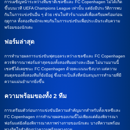
การเผชิญหน้าระหว่างทีมชาติเชลซีและ FC Copenhagen ไม่ได้เกิด
ขึ้นบนเวที UEFA Champions League เท่านั้น แต่ยังมีประวัติการพบ
กันในการแข่งขันอื่น ๆ ด้วย เช่นในทัวร์นาเมนต์เพื่อเตรียมพร้อมก่อน
ฤดูกาล ทั้งสองทีมมักจะพบกันในการแข่งขันเพื่อประเมินระดับความ
พร้อมของนักเตะ
ฟอร์มล่าสุด
การทำนายผลการแข่งขันฟุตบอลระหว่างเชลซีและ FC Copenhagen
ควรพิจารณาฟอร์มล่าสุดของทั้งสองทีมอย่างละเอียด ไม่นานมานนี้
เชลซีได้เคยชนะ FC Copenhagen ด้วยคะแนนเชิงบวก แต่ความ
สมดุลของทั้งสองทีมก็ยังมีอยู่ ซึ่งอาจเป็นสิ่งที่สนับสนุนการทำนายที่มี
ความแม่นยำมากยิ่งขึ้น
ความพร้อมของทั้ง 2 ทีม
การเตรียมตัวก่อนการแข่งขันมีความสำคัญมากสำหรับทั้งเชลซีและ
FC Copenhagen การทำนายผลของเกมนี้ไม่เพียงแต่ต้องพิจารณา
ฟอร์มแต่ยังต้องพิจารณาสภาพร่างกายของนักเตะ บางทีความพร้อม
ทางจิตใจสำคัญกว่าความพร้อมทางกาย