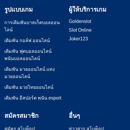
รูปแบบเกม
ผู้ให้บริการเกม
Goldenslot
การเดิมพันบาสเก็ตบอลออน
ไลน์
Slot Online
Joker123
เดิมพัน กอล์ฟ ออนไลน์
เดิมพัน ฟุตบอลออนไลน์
พนันบอลออนไลน์
เดิมพัน มวยออนไลน์ แทง
มวยออนไลน์
เดิมพัน มวยไทยออนไลน์
เดิมพัน อีสปอร์ต พนัน esport
สมัครสมาชิก
อื่นๆ
สมัคร สโบท็อป
ข่าวสาร สโบท็อป