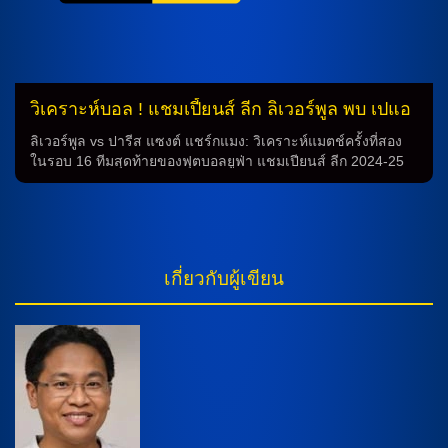
สถิติการพบกัน ภายใน 5 นัดหลังสุดที่ทั้งสองทีมพบกัน ทีม
ลิเวอร์พูล ชนะได้ 2 นัด และแพ้ไปใน 2 นัด การทำนายเกมนี้ย่อม
เป็นเรื่องที่น่าตื่นเต้นสำหรับทั้งสองฝ่าย โดยทีมลิเวอร์พูลจะ
พยายามรักษาความไว้ใจจากการชนะในนัดแรก ในขณะที่ ปารีส
[…]
วิเคราะห์บอล ! แชมเปี้ยนส์ ลีก ลิเวอร์พูล พบ เปแอ
สเช 11 มี.ค.68
ลิเวอร์พูล vs ปารีส แซงต์ แชร์กแมง: วิเคราะห์แมตช์ครั้งที่สอง
ในรอบ 16 ทีมสุดท้ายของฟุตบอลยูฟ่า แชมเปียนส์ ลีก 2024-25
หงส์แดง ทีมชั้นยอดจากพรีเมียร์ลีกจะพบกับ ปารีส แซงต์ แชร์ก
แมง ทีมชั้นยอดจากลีกเอิง ฝรั่งเศส ในเกมที่จะจัดขึ้นในวันอังคาร
ที่ 11 มีนาคม 2568 การทำนาย ในการทำนายเกมนี้ การชนะของ
ทั้งสองทีมก็มีโอกาสเท่าเทียม โดยทั้งสองทีมต่างก็มีความ
แข็งแกร่งและมีผลงานที่น่าทึ่งในลีกของตน ลิเวอร์พูลได้ชนะเกม
เกี่ยวกับผู้เขียน
ที่แรกก่อนหน้านี้ด้วยคะแนน 1-0 แต่การต้องกลับมาเอาชนะใน
เกมครั้งนี้ก็ย่อมเป็นเรื่องท้าทาย ส่วนทีมเยือน ปารีส แซงต์ แชร์ก
แมง ก็มีศักยภาพในการทำให้ลิเวอร์พูลต้องมีความเครียด ด้วย
ความแข็งแกร่งทางการโจมตีและกลยุทธ์ที่ดีที่เคยทำให้พวกเขา
เข้ารอบต่อไป วิเคราะห์บอล การวิเคราะห์บอลของเหล่าเชฟ
ตัวแทนจากพรีเมียร์ลีกคาดการณ์ว่าเกมนี้จะเป็นเกมที่มี
สถานการณ์ที่สนุกสนานและตื่นเต้นอย่างแน่นอน คุณ จอห์น ส
โตนส์ นักวิเคราะห์บอลชื่อดังได้กล่าวว่า “เมื่อมองไปที่ผลงานของ
ทั้งสองทีม ฉันคาดการณ์ได้ว่าเราจะเห็นเกมที่มีการโจมตีโดย