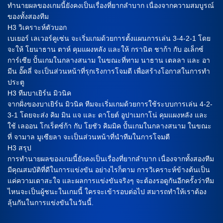
ทำนายผลของเกมนี้ยังคงเป็นเรื่องที่ยากลำบาก เนื่องจากความสมบูรณ์
ของทั้งสองทีม
H3 วิเคราะห์ตัวบอก
เบเยอร์ เลเวอร์คูเซ่น จะเริ่มเกมด้วยการตั้งแผนการเล่น 3-4-2-1 โดย
จะให้ โยนาธาน ตาห์ คุมแผงหลัง และให้ กรานิต ชาก้า กับ อเล็กซ์
การ์เซีย ปั้นเกมในกลางสนาม ในขณะที่ทาม นาธาน เตลลา และ อา
มีน อั๊ดลี่ จะเป็นส่วนหน้าที่รุกเริงการโจมตี เพื่อสร้างโอกาสในการทำ
ประตู
H3 ทีมบาเยิร์น มิวนิค
จากฝั่งของบาเยิร์น มิวนิค ทีมจะเริ่มเกมด้วยการใช้ระบบการเล่น 4-2-
3-1 โดยจะส่ง คิม มิน แจ และ ดาโยต์ อูปาเมกาโน่ คุมแผงหลัง และ
ใช้ เลออน โกเร็ตซ์ก้า กับ โยชัว คิมมิค ปั้นเกมในกลางสนาม ในขณะ
ที่ จามาล มูเซียลา จะเป็นส่วนหน้าที่นำทีมในการโจมตี
H3 สรุป
การทำนายผลของเกมนี้ยังคงเป็นเรื่องที่ยากลำบาก เนื่องจากทั้งสองทีม
มีคุณสมบัติที่ดีในการแข่งขัน อย่างไรก็ตาม การวิเคราะห์ข้างต้นเป็น
แค่ความเดาสะใจ และผลการแข่งขันจริงๆ จะต้องรอดูกันอีกครั้งว่าทีม
ไหนจะเป็นผู้ชนะในเกมนี้ ใครจะเข้ารอบต่อไป สมารถทำให้เราต้อง
ลุ้นกันในการแข่งขันในวันนี้.