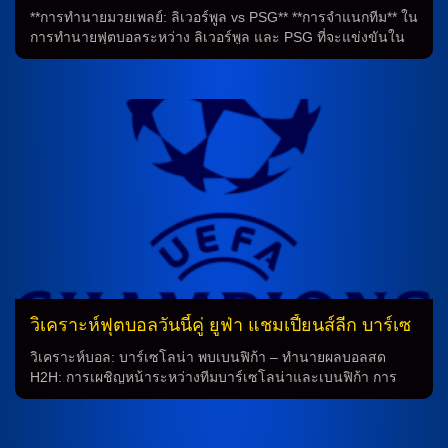
ลิเวอร์พูล vs เปแอสเช
**การทำนายมวยเพลย์: ลิเวอร์พูล vs PSG** **การจำแนกทีม** ใน
การทำนายฟุตบอลระหว่าง ลิเวอร์พูล และ PSG ที่จะแข่งขันใน
วันที่ 11 มีนาคม 2565 ที่ Anfield เรามาดูกลยุทธ์ของทั้งสองทีมกัน
ดีกว่า โดยเริ่มจากทีมเจ้าบ้าน ลิเวอร์พูล ทีมนี้มีฟอร์มที่ดีมาก โดย
ชนะ 4 เสมอ 1 แพ้ 0 ใน 5 นัดที่ผ่านมา **ลิเวอร์พูล** ในทีม
ลิเวอร์พูล มีนักเตะคุณภาพมากมาย เช่น โมฮาเหม็ด ซาล่าห์, โดมิ
นิค โซโบซไล, หลุยส์ ดิอ๊าซ และ ดิโอโก้ โชต้า ซึ่งเป็นตัวแทนที่มี
คุณภาพสูงในทีม อนาคตของทีมดูให้เห็นว่า ลิเวอร์พูล จะใช้ระบบ
การเล่น 4-2-3-1 ในการเอาชนะเหร้ยฟุตบอล **PSG** ทีม PSG ก็
มีสภาพพร้อมที่ดี โดยชนะ 4 เสมอ 0 […]
วิเคราะห์ฟุตบอลวันนี้คู่ ยูฟ่า แชมเปี้ยนส์ลีก บาร์เซ
โลน่า vs เบนฟิก้า
วิเคราะห์บอล: บาร์เซโลน่า พบเบนฟิก้า – ทำนายผลบอลสด
H2H: การเผชิญหน้าระหว่างทีมบาร์เซโลน่าและเบนฟิก้า การ
ทำนายผลบอลสดมีข้อมูล H2H จากการเผชิญหน้าระหว่างบาร์เซ
โลน่าและเบนฟิก้าในปี 2025 และปี 2021 ซึ่งมีผลสรุปดังนี้: – วัน
ที่ 11 มีนาคม 2025 ทีมบาร์เซโลน่าจะพบกับเบนฟิก้าในการ