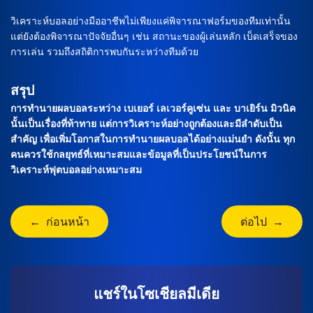
วิเคราะห์บอลอย่างมืออาชีพไม่เพียงแค่พิจารณาฟอร์มของทีมเท่านั้น
แต่ยังต้องพิจารณาปัจจัยอื่นๆ เช่น สถานะของผู้เล่นหลัก เบ็ดเสร็จของ
การเล่น รวมถึงสถิติการพบกันระหว่างทีมด้วย
สรุป
การทำนายผลบอลระหว่าง เบเยอร์ เลเวอร์คูเซ่น และ บาเยิร์น มิวนิค
นั้นเป็นเรื่องที่ท้าทาย แต่การวิเคราะห์อย่างถูกต้องและมีลำดับเป็น
สำคัญ เพื่อเพิ่มโอกาสในการทำนายผลบอลได้อย่างแม่นยำ ดังนั้น ทุก
คนควรใช้กลยุทธ์ที่เหมาะสมและข้อมูลที่เป็นประโยชน์ในการ
วิเคราะห์ฟุตบอลอย่างเหมาะสม
← ก่อนหน้า
ต่อไป →
แชร์ในโซเชียลมีเดีย