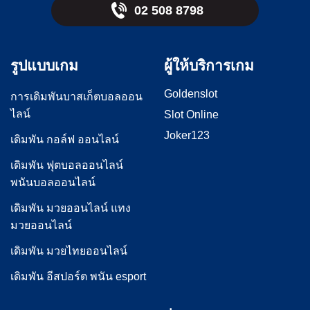
02 508 8798
รูปแบบเกม
ผู้ให้บริการเกม
Goldenslot
การเดิมพันบาสเก็ตบอลออน
ไลน์
Slot Online
Joker123
เดิมพัน กอล์ฟ ออนไลน์
เดิมพัน ฟุตบอลออนไลน์
พนันบอลออนไลน์
เดิมพัน มวยออนไลน์ แทง
มวยออนไลน์
เดิมพัน มวยไทยออนไลน์
เดิมพัน อีสปอร์ต พนัน esport