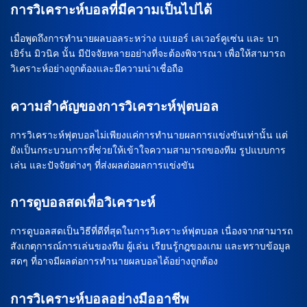
การวิเคราะห์บอลที่มีความเป็นไปได้
เมื่อพูดถึงการทำนายผลบอลระหว่าง เบเยอร์ เลเวอร์คูเซ่น และ บา
เยิร์น มิวนิค นั้น มีปัจจัยหลายอย่างที่จะต้องพิจารณา เพื่อให้สามารถ
วิเคราะห์อย่างถูกต้องและมีความน่าเชื่อถือ
ความสำคัญของการวิเคราะห์ฟุตบอล
การวิเคราะห์ฟุตบอลไม่เพียงแค่การทำนายผลการแข่งขันเท่านั้น แต่
ยังเป็นกระบวนการที่ช่วยให้เข้าใจความสามารถของทีม รูปแบบการ
เล่น และปัจจัยต่างๆ ที่ส่งผลต่อผลการแข่งขัน
การดูบอลสดเพื่อวิเคราะห์
การดูบอลสดเป็นวิธีที่ดีที่สุดในการวิเคราะห์ฟุตบอล เนื่องจากสามารถ
สังเกตุการณ์การเล่นของทีม ผู้เล่น เรียนรู้กฎของเกม และทราบข้อมูล
สดๆ ที่อาจมีผลต่อการทำนายผลบอลได้อย่างถูกต้อง
การวิเคราะห์บอลอย่างมืออาชีพ