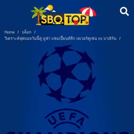
Home
/
บล็อก
/
วิเคราะห์ฟุตบอลวันนี้คู่ ยูฟ่า แชมเปี้ยนส์ลีก เลเวอร์คูเซ่น vs บาเยิร์น
/