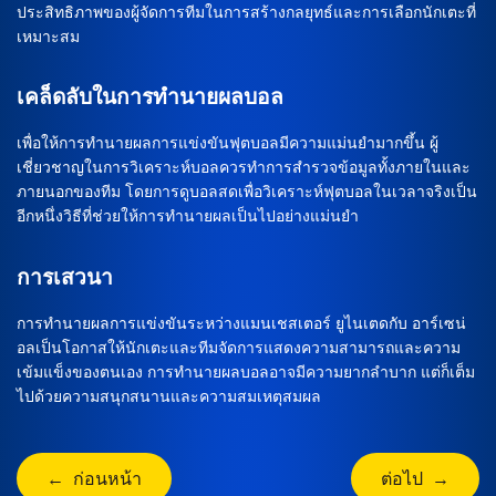
ประสิทธิภาพของผู้จัดการทีมในการสร้างกลยุทธ์และการเลือกนักเตะที่
เหมาะสม
เคล็ดลับในการทำนายผลบอล
เพื่อให้การทำนายผลการแข่งขันฟุตบอลมีความแม่นยำมากขึ้น ผู้
เชี่ยวชาญในการวิเคราะห์บอลควรทำการสำรวจข้อมูลทั้งภายในและ
ภายนอกของทีม โดยการดูบอลสดเพื่อวิเคราะห์ฟุตบอลในเวลาจริงเป็น
อีกหนึ่งวิธีที่ช่วยให้การทำนายผลเป็นไปอย่างแม่นยำ
การเสวนา
การทำนายผลการแข่งขันระหว่างแมนเชสเตอร์ ยูไนเตดกับ อาร์เซน่
อลเป็นโอกาสให้นักเตะและทีมจัดการแสดงความสามารถและความ
เข้มแข็งของตนเอง การทำนายผลบอลอาจมีความยากลำบาก แต่ก็เต็ม
ไปด้วยความสนุกสนานและความสมเหตุสมผล
← ก่อนหน้า
ต่อไป →