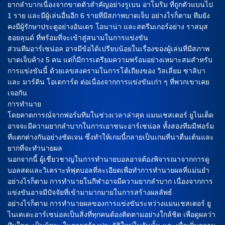
ยากลำบากเนื่องจากขาดตัวสำคัญอย่างรูเบน อาโมริม ที่ถูกตัวแบนไป
1 ราย และมีผู้เล่นอื่นอีก 6 รายที่มีสภาพบาดเจ็บ อย่างไรก็ตาม ทีมยัง
คงมีผู้รักษาประตูอย่างอันเดร โอนาน่า และสตรีมเกอร์อย่าง ราสมุส
ฮอยลุนด์ ที่พร้อมที่จะเข้าสู่สนามในการแข่งขัน
ส่วนทีมอาร์เซน่อล อาจมีข้อได้เปรียบน้อยในเรื่องของผู้เล่นที่มีสภาพ
บาดเจ็บค้าง 5 คน แต่ก็มีการเตรียมความพร้อมอย่างเหมาะสมสำหรับ
การแข่งขันนี้ ด้วยเลขสงครามในการโต้เถียงของ วิลเลี่ยม ซาลิบา
และ มาร์ติน โอเดการ์ด ต่อเนื่องจากการแข่งขันเก่า ๆ ที่พวกเขาเคย
เจอกัน
การทำนาย
โดยคาดการณ์จากฟอร์มทีมในช่วงเวลาล่าสุด แมนเชสเตอร์ ยูไนเต็ด
อาจจะมีความยากลำบากในการเอาชนะอาร์เซน่อล ทั้งสองทีมมีฟอร์ม
ที่แตกต่างกันอย่างชัดเจน ซึ่งทำให้เกมนี้กลายเป็นเกมที่น่าตื่นเต้นและ
ยากที่จะทำนายผล
นอกจากนี้ ผู้เชี่ยวชาญในการทำนายบอลอาจต้องพิจารณาจากการดู
บอลสดและวิเคราะห์ฟุตบอลที่ละเอียดเพื่อทำการทำนายผลที่แม่นยำ
อย่างไรก็ตาม การทำนายในกีฬาอาจมีความยากลำบาก เนื่องจากการ
แข่งขันอาจมีปัจจัยที่เข้ามามากมายในการสร้างผลลัพธ์
อย่างไรก็ตาม การทำนายผลของการแข่งขันระหว่างแมนเชสเตอร์ ยู
ไนเตเดะอาร์เซน่อลเป็นสิ่งที่ทุกคนต้องติดตามอย่างใกล้ชิด เพื่อดูผลว่า