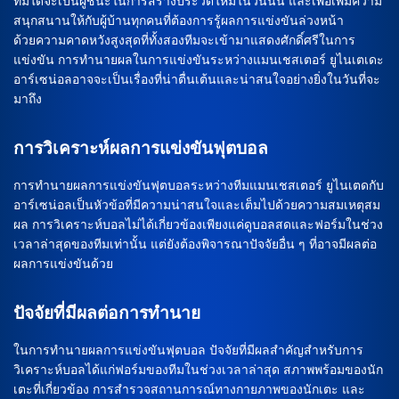
ทีมใดจะเป็นผู้ชนะในการสร้างประวัติใหม่ในวันนั้น และเพื่อเพิ่มความ
สนุกสนานให้กับผู้บ้านทุกคนที่ต้องการรู้ผลการแข่งขันล่วงหน้า
ด้วยความคาดหวังสูงสุดที่ทั้งสองทีมจะเข้ามาแสดงศักดิ์ศรีในการ
แข่งขัน การทำนายผลในการแข่งขันระหว่างแมนเชสเตอร์ ยูไนเตเดะ
อาร์เซน่อลอาจจะเป็นเรื่องที่น่าตื่นเต้นและน่าสนใจอย่างยิ่งในวันที่จะ
มาถึง
การวิเคราะห์ผลการแข่งขันฟุตบอล
การทำนายผลการแข่งขันฟุตบอลระหว่างทีมแมนเชสเตอร์ ยูไนเตดกับ
อาร์เซน่อลเป็นหัวข้อที่มีความน่าสนใจและเต็มไปด้วยความสมเหตุสม
ผล การวิเคราะห์บอลไม่ได้เกี่ยวข้องเพียงแค่ดูบอลสดและฟอร์มในช่วง
เวลาล่าสุดของทีมเท่านั้น แต่ยังต้องพิจารณาปัจจัยอื่น ๆ ที่อาจมีผลต่อ
ผลการแข่งขันด้วย
ปัจจัยที่มีผลต่อการทำนาย
ในการทำนายผลการแข่งขันฟุตบอล ปัจจัยที่มีผลสำคัญสำหรับการ
วิเคราะห์บอลได้แก่ฟอร์มของทีมในช่วงเวลาล่าสุด สภาพพร้อมของนัก
เตะที่เกี่ยวข้อง การสำรวจสถานการณ์ทางกายภาพของนักเตะ และ