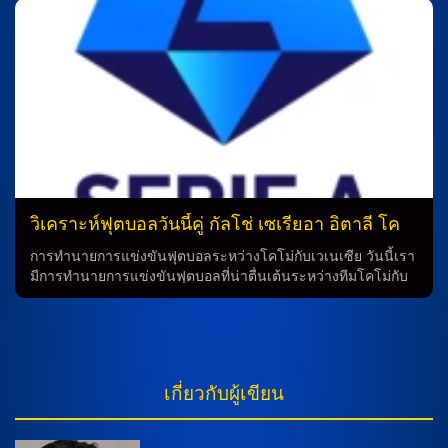
พบกันมาก่อน โดยทั้งสองทีมมีการต่อสู้กันในเกมต่างๆ โดยมีผล
การแข่งขันที่ค่อนข้างคู่เกียรติซึ่งจะทำให้การทำนายเกมนี้เป็นไป
ได้อย่างน่าสนใจ ฟอร์มล่าสุดของทั้งสองทีม จากฟอร์มล่าสุดของ
ทั้งสองทีม พบว่า ปาร์ม่า มีการเล่นใน 5 เกมล่าสุด ที่ชนะได้ 1 เกม
เสมอ 0 เกม และแพ้ 4 เกม ในขณะที่ โตริโน่ มีฟอร์มการเล่นใน 5
เกมล่าสุดคือ ชนะ 2 เกม เสมอ 2 เกม และแพ้ 1 เกม ซึ่งทำให้การ
ทำนายเกมนี้มีความสนุกสนานและน่าติดตาม ความพร้อมของทั้ง
สองทีม ทั้ง ปาร์ม่า และ […]
วิเคราะห์ฟุตบอลวันนี้คู่ กัลโช่ เซเรียอา อิตาลี โค
โม่ vs เวเนเซีย
การทำนายการแข่งขันฟุตบอลระหว่างโคโม่กับเวเนเซีย วันนี้เรา
มีการทำนายการแข่งขันฟุตบอลที่น่าตื่นเต้นระหว่างทีมโคโม่กับ
เวเนเซีย ซึ่งจะเป็นการชิงชัยกันอย่างดุเดือดในสนามกีฬา. ทั้งสอง
ทีมกำลังพร้อมที่จะใช้กำลังและความสามารถในการเอาชนะเพื่อ
คว้าชัยและทำให้กำลังใจของทีมเอาไป. การทำนายจากผลการ
แข่งขันก่อนหน้านี้ระหว่างทั้งสองทีมพบกันทั้งหมด 7 ครั้ง โคโม่
เคยชนะ 2 ครั้ง และเวเนเซียก็ชนะได้ 2 ครั้ง อีก 3 ครั้งเสมอกัน.
เกี่ยวกับผู้เขียน
ดังนั้นการทำนายในการแข่งขันครั้งนี้จึงเป็นเรื่องที่น่าตื่นเต้นและ
น่าติดตามอย่างแน่นอน. การวิเคราะห์ฟุตบอลจากฟอร์มล่าสุด
ของทั้งสองทีมพบกันในช่วงเวลาที่ผ่านมาโคโม่ได้ชนะ 2 เสมอ 0