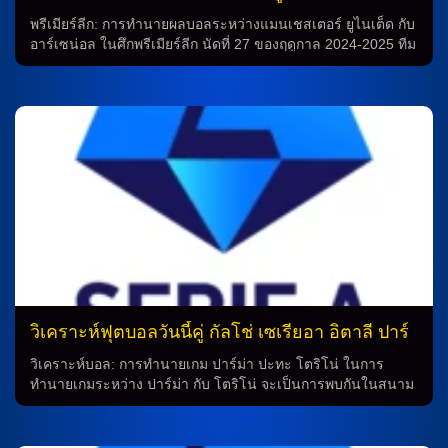
มี.ค.68
พรีเมียร์ลีก: การทำนายผลบอลระหว่างแมนเชสเตอร์ ยูไนเต็ด กับ
อาร์เซน่อล ในศึกพรีเมียร์ลีก นัดที่ 27 ของฤดูกาล 2024-2025 ทีม
แมนเชสเตอร์ ยูไนเต็ด อยู่ในอันดับที่ 14 ของตารางจัดอันดับ ด้วย
คะแนนทั้งหมด 33 คะแนน พวกเขากำลังจะเอาชนะกับทีมอาร์
เซน่อล ที่อยู่ในอันดับ 2 ด้วยคะแนนทั้งหมด 54 คะแนน ที่สนาม
โอลด์ แทรฟฟอร์ดในวันอาทิตย์ที่ 9 มีนาคม 2568 เวลา 23.30
น.ตามเวลาประเทศไทย สถิติการพบกัน จากการพบกันใน 5 นัด
ล่าสุด ทีมอาร์เซน่อล ได้ชนะใน 4 นัดและแพ้ใน 1 นัด โดยในนัด
แรกของฤดูกาลที่ผ่านมาในเดือนธันวาคมปีที่แล้ว “ปืนใหญ่”
สามารถคว้าชัยชนะจากแมนเชสเตอร์ ยูไนเต็ด ด้วยคะแนน 2-0
การทำนายผลบอล การทำนายผลบอลเป็นเรื่องที่น่าสนใจมาก
สำหรับทุกคนที่หลงใหลในกีฬาฟุตบอล การวิเคราะห์ฟุตบอล เป็น
เรื่องที่น่าตื่นเต้นและน่าสนใจ เนื่องจากความไม่แน่นอนของการ
แข่งขัน เชื่อมั่นว่าการทำนายผลบอลในเกมนี้จะเป็นเรื่องที่น่าตื่น
เต้นและน่าสนใจ นอกจากนี้ […]
วิเคราะห์ฟุตบอลวันนี้คู่ กัลโช่ เซเรียอา อิตาลี ปาร์
ม่า vs โตริโน่
วิเคราะห์บอล: การทำนายเกม ปาร์ม่า ปะทะ โตริโน่ ในการ
ทำนายเกมระหว่าง ปาร์ม่า กับ โตริโน่ จะเป็นการพบกันในสนาม
เหย้าของ ปาร์ม่า โดยทั้งสองทีมจะต้องพยายามสู้เพื่อคว้าแต้ม
แชมป์ในการแข่งขันฟุตบอลอาชีพ ประวัติการพบกันระหว่างทั้ง
สองทีม การทำนายเกมระหว่าง ปาร์ม่า และ โตริโน่ มีประวัติการ