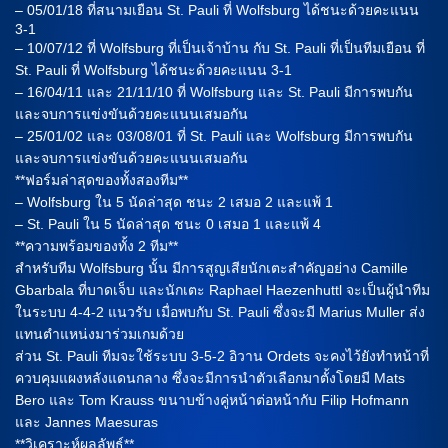
– 05/01/18 ที่สนามเยือน St. Pauli ที่ Wolfsburg ได้ชนะด้วยคะแนน
3-1
– 10/07/12 ที่ Wolfsburg ที่เป็นเจ้าบ้าน กับ St. Pauli ที่เป็นทีมเยือน ที่
St. Pauli ที่ Wolfsburg ได้ชนะด้วยคะแนน 3-1
– 16/04/11 และ 21/11/10 ที่ Wolfsburg และ St. Pauli มีการพบกัน
และจบการแข่งขันด้วยคะแนนเสมอกัน
– 25/01/02 และ 03/08/01 ที่ St. Pauli และ Wolfsburg มีการพบกัน
และจบการแข่งขันด้วยคะแนนเสมอกัน
**ฟอร์มล่าสุดของทั้งสองทีม**
– Wolfsburg ใน 5 นัดล่าสุด ชนะ 2 เสมอ 2 และแพ้ 1
– St. Pauli ใน 5 นัดล่าสุด ชนะ 0 เสมอ 1 และแพ้ 4
**ความพร้อมของทั้ง 2 ทีม**
สำหรับทีม Wolfsburg นั้น มีการสูญเสียนักเตะสำคัญอย่าง Camille
Gbarbala ที่บาดเจ็บ และนักเตะ Raphael Haezenhuttl จะเป็นผู้นำทีม
ในระบบ 4-4-2 แนวรับ เมื่อพบกับ St. Pauli ซึ่งจะมี Marius Muller ส่ง
แทนตำแหน่งมาร่วมเกมด้วย
ส่วน St. Pauli ทีมจะใช้ระบบ 3-5-2 อิวาน Ordets จะคงไว้ยังทำหน้าที่
ควบคุมแผงหลังแดนกลาง ซึ่งจะมีการนำตัวเลือกมาตั้งโดยมี Mats
Bero และ Tom Krauss ขนาบข้างคู่หน้าต่อหน้ากับ Filip Hofmann
และ Jannes Maesuras
**วิเคราะห์ผลลัพธ์**