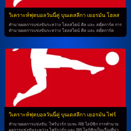
วิเคราะห์ฟุตบอลวันนี้คู่ บุนเดสลีกา เยอรมัน โฮลส
ไตน์ คีล vs สตุ๊ตการ์ต
ทำนายผลการแข่งขันระหว่าง โฮลสไตน์ คีล และ สตุ๊ตการ์ต การ
ทำนายผลการแข่งขันระหว่าง โฮลสไตน์ คีล และ สตุ๊ตการ์ต
คาดว่าจะเป็นการแข่งขันที่น่าตื่นตาตื่นใจ โดยเมื่อได้ชมข้อมูล
การพบกันก่อนหน้านี้พบว่า ทีมโฮลสไตน์ คีล มีประวัติการพ่ายแพ้
เป็นส่วนใหญ่ อย่างไรก็ตาม ทีมสตุ๊ตการ์ต ก็ไม่มีรูปแบบการเล่นที่
แน่นอนในเวลานี้ ซึ่งทำให้การทำนายผลยากขึ้น ประวัติการพบ
กัน จากประวัติการพบกันก่อนหน้า พบว่าทีมสตุ๊ตการ์ต เคยชนะ
ทีมโฮลสไตน์ คีล ในการแข่งขันก่อนหน้านี้ แต่ที่ผ่านมาทั้งสองทีม
มีฟอร์มการเล่นไม่ค่อยดี เมื่อพิจารณาจากผลลัพธ์ล่าสุด ฟอร์ม
ล่าสุด จากผลลัพธ์ล่าสุดของทั้งสองทีม พบว่าทีมโฮลสไตน์ คีล ได้
ชนะในการแข่งขันล่าสุดของพวกเขา ในขณะที่ทีมสตุ๊ตการ์ต ได้
แพ้ในการแข่งขันล่าสุดของพวกเขา แต่ทั้งสองทีมมีฟอร์มการเล่น
ที่ไม่ค่อยดีในช่วงเวลานี้ ความพร้อมของทั้ง 2 ทีม นายใหญ่ของ
ทีมโฮลสไตน์ คีล ได้กำหนดทีมให้เล่นตามระบบ 4-4-2 โดยเน้น
การเก็บบอลจากแดนกลางและมีการวางแผงหลังที่เข้มแข็ง ใน
ขณะเดียวกัน นายใหญ่ของทีมสตุ๊ตการ์ต ก็ได้กำหนดแนวรับและ
วิเคราะห์ฟุตบอลวันนี้คู่ บุนเดสลีกา เยอรมัน ไฟร์
แนวรุกให้เข้มแข็งเพื่อการแข่งขันนี้ โดยรวมแล้ว การทำนายผล
บวร์ก vs ไลป์ซิก
การแข่งขันระหว่าง โฮลสไตน์ คีล และ สตุ๊ตการ์ต ยังเป็นความ
ทำนายผลการแข่งขัน: ไฟร์บวร์ก ปะทะ RB ไลป์ซิก การทำนาย
ท้าทายที่ยากลำบาก แต่ทีมโฮลสไตน์ คีล […]
ผลการแข่งขันระหว่าง ไฟร์บวร์ก และ RB ไลป์ซิกเป็นเรื่องที่น่า