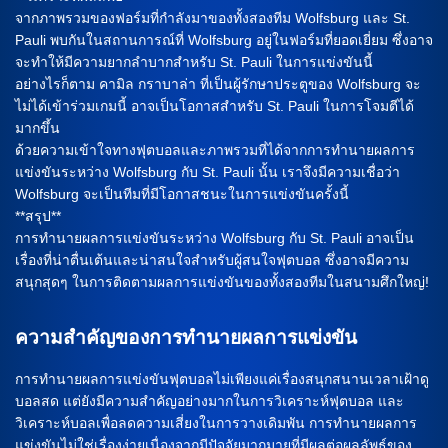
จากภาพรวมของฟอร์มที่กำลังมาของทั้งสองทีม Wolfsburg และ St.
Pauli พบกันในสถานการณ์ที่ Wolfsburg อยู่ในฟอร์มที่ยอดเยี่ยม ซึ่งอาจ
จะทำให้มีความยากลำบากสำหรับ St. Pauli ในการแข่งขันนี้
อย่างไรก็ตาม คามิล กราบาล่า ที่เป็นผู้รักษาประตูของ Wolfsburg จะ
ไม่ได้เข้าร่วมเกมนี้ อาจเป็นโอกาสสำหรับ St. Pauli ในการโจมตีได้
มากขึ้น
ด้วยความเข้าใจทางฟุตบอลและภาพรวมที่ได้จากการทำนายผลการ
แข่งขันระหว่าง Wolfsburg กับ St. Pauli นั้น เราจึงมีความเชื่อว่า
Wolfsburg จะเป็นทีมที่มีโอกาสชนะในการแข่งขันครั้งนี้
**สรุป**
การทำนายผลการแข่งขันระหว่าง Wolfsburg กับ St. Pauli อาจเป็น
เรื่องที่น่าตื่นเต้นและน่าสนใจสำหรับผู้สนใจฟุตบอล ซึ่งอาจมีความ
สนุกสุดๆ ในการติดตามผลการแข่งขันของทั้งสองทีมในสนามศึกใหญ่!
ความสำคัญของการทำนายผลการแข่งขัน
การทำนายผลการแข่งขันฟุตบอลไม่เพียงแค่เรื่องสนุกสนานเวลาเฝ้าดู
บอลสด แต่ยังมีความสำคัญอย่างมากในการวิเคราะห์ฟุตบอล และ
วิเคราะห์บอลเพื่อลดความเสี่ยงในการวางเดิมพัน การทำนายผลการ
แข่งขันไม่ใช่เรื่องง่ายเนื่องจากมีปัจจัยมากมายที่มีผลต่อผลลัพธ์ของ