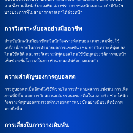
เกม ซึ่งรวมถึงฟอร์มของทีม สภาพร่างกายของนักเตะ และยังมีปัจจัย
บางประการที่ไม่สามารถคาดเดาได้ล่วงหน้า
การวิเคราะห์บอลอย่างมืออาชีพ
สำหรับนักพนันมืออาชีพหรือนักวิเคราะห์ฟุตบอล เหมาะสมที่จะใช้
เครื่องมือช่วยในการทำนายผลการแข่งขัน เช่น การวิเคราะห์ฟุตบอล
โดยใช้สถิติ และการวิเคราะห์ฟุตบอลโดยใช้ข้อมูลประวัติการพบหน้า
เพื่อช่วยเพิ่มโอกาสในการทำนายผลลัพธ์อย่างแม่นยำ
ความสำคัญของการดูบอลสด
การดูบอลสดเป็นอีกหนึ่งวิธีที่ช่วยในการทำนายผลการแข่งขัน การเห็น
ภาพที่มีขึ้น และการวัดสถานะสมรรถนะของทีมในเวลาจริง ช่วยให้นัก
วิเคราะห์ฟุตบอลสามารถทำนายผลการแข่งขันอย่างมีประสิทธิภาพ
มากยิ่งขึ้น
การเสี่ยงในการวางเดิมพัน