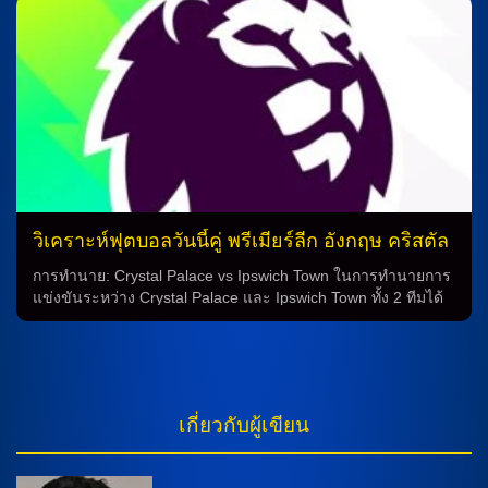
ความพร้อมของทีม การทำนาย: ทีมไบรท์ตันได้แสดงความ
แข็งแกร่งในการแข่งขันล่าสุดโดยเข้าสู่สนามเป็นทีมที่มีฟอร์มสูง
โดยทีมไบรท์ตันมีแข้งบาดเจ็บและแข้งติดแบนไปด้วย แต่ยังคงมี
แข้งที่สามารถสละออกไปแทนที่ได้ดี นอกจากนี้ หลังเสร็จสิ้น
แข่งขันกับทีมเชลซี ทีมไบรท์ตันยังคงมีฟอร์มที่แข็งแกร่ง ในทาง
กลับกัน ทีมฟูแล่มก็ไม่ต่างออกเท่าไร เข้าสู่สนามเป็นทีมที่มีความ
พร้อมในการแข่งขัน แม้ว่ามีแข้งบาดเจ็บและแข้งติดแบนไปด้วย
แต่ยังคงสามารถสละออกไปแทนที่ได้ และมีผู้รักษาประตูที่มีความ
เชี่ยวชาญ ด้วยทั้งสองทีมมีฟอร์มที่ดีและความพร้อมในการ
แข่งขัน การทำนายในการชนะของทีมไบรท์ตันนั้นจะมีโอกาส
มากกว่ากับทีมฟูแล่ม โดยการเล่นในถิ่นตัวบ้านจะเป็นปัจจัยที่ช่วย
วิเคราะห์ฟุตบอลวันนี้คู่ พรีเมียร์ลีก อังกฤษ คริสตัล
เพิ่มโอกาสในการชนะอย่างมาก ด้วยความที่ทั้งสองทีมมีความ
พาเลซ vs อิปสวิช ทาวน์
พร้อมและมีฟอร์มที่ดี การทำนายในการชนะของทีมไบรท์ตันนั้น
การทำนาย: Crystal Palace vs Ipswich Town ในการทำนายการ
จะมีโอกาสมากกว่ากับทีมฟูแล่ม ท่านสามารถติดตามการแข่งขัน
แข่งขันระหว่าง Crystal Palace และ Ipswich Town ทั้ง 2 ทีมได้
เพื่อดูผลการทำนายของเราว่าจะเป็นอย่างไรในที่สุด ด้วยความ
เผชิญกันมาบ่อยมากในอดีต โดย Crystal Palace มีประวัติการพบ
พร้อมและฟอร์มที่ดีของทั้งสองทีม ทำให้การทำนายในการชนะ
กันกับ Ipswich Town อย่างแน่นอน ความพร้อมของทั้ง 2 ทีม
ของทีมไบรท์ตันนั้นมีโอกาสมากกว่าทีมฟูแล่ม ท่านสามารถเชื่อใจ
Crystal Palace ในเกมนี้จะต้องเผชิญกับปัญหาบางประการ โอลิ
ในการทำนายของเราว่าทีมไบรท์ตันจะเป็นผู้ชนะในการแข่งขัน
เวอร์ กลาสเนอร์ กุนซือของเจ้าบ้านมีผู้บาดเจ็บอยู่ 1 รายและตัว
นี้ ลุ้นเป็นอย่างมากในการทำนายผลของการแข่งขันนี้ ดูบอลสด
เจ็บค้างอีก 4 ราย ซึ่งอาจมีผลต่อความสามารถในการแข่งขันของ
เกี่ยวกับผู้เขียน
ได้ที่นี่ เพื่อเสิร์จการทำนายของท่านและติดตามผลการแข่งขันได้
ทีม แต่ต้องปรับตัวให้ดีน เฮนเดอร์สัน แผงหลังยืนสามรายมา เพื่อ
อย่างใกล้ชิด การวิเคราะห์การแข่งขันฟุตบอล การวิเคราะห์
จะรองรับความสามารถของ Ipswich Town บนสนามเอเดอน โดย
ฟุตบอลเป็นกระบวนการที่ถูกนำมาใช้ในการทำนายผลการ
ความสามารถของ คริส ริชาร์ดส์, มักซ็องซ์ ลาครัวซ์, มาร์ก กูเอฮี