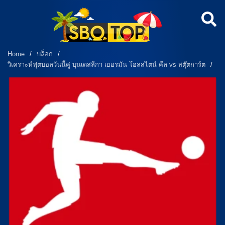
Home
/
บล็อก
/
วิเคราะห์ฟุตบอลวันนี้คู่ บุนเดสลีกา เยอรมัน โฮลสไตน์ คีล vs สตุ๊ตการ์ต
/