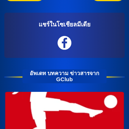
แชร์ในโซเชียลมีเดีย
อัพเดท บทความ ข่าวสารจาก
GClub