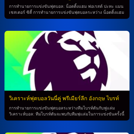
แฮม ฟอเรสต์ vs แมนฯ ซิตี้
การทำนายการแข่งขันฟุตบอล: น็อตติ้งแฮม ฟอเรสต์ ปะทะ แมน
เชสเตอร์ ซิตี้ การทำนายการแข่งขันฟุตบอลระหว่าง น็อตติ้งแฮม
ฟอเรสต์ กับ แมนเชสเตอร์ ซิตี้ นั้นเป็นเรื่องที่น่าตื่นเต้น ทั้งสองทีม
เต็มไปด้วยนักเตะที่มีคุณภาพ และมาพร้อมกับฟอร์มที่ดีในช่วง
เวลานี้ การพบกันในอดีต จากสถิติการพบกันในอดีต ระหว่างทั้ง
สองทีม แมนเชสเตอร์ ซิตี้มักจะครองสิทธิ์ในการชนะ เมื่อพบกัน
ก่อนหน้านี้ เมื่อปี 2024 และ 2025 ทีมแมนซิตี้คว้าชัยจากน็อตติ้ง
แฮม ฟอเรสต์อย่างง่ายดาย ฟอร์มล่าสุดของทั้งสองทีม น็อตติ้ง
แฮม ฟอเรสต์ มีฟอร์มล่าสุดที่ไม่ค่อนข้างดี เมื่อชนะได้เพียง 2 ใน
5 นัดที่ผ่านมา ในขณะที่ แมนเชสเตอร์ ซิตี้ มีฟอร์มที่ดีขึ้น มีการ
ชนะได้ทั้งหมด 3 นัด สภาพร่างกายของนักเตะ ทั้งสองทีมมีนักเตะ
หลักที่พร้อมเข้าสู่สนามในเวลานี้ น็อตติ้งแฮม ฟอเรสต์ มีมัตซ์
เซลส์ ยืนเซ็นเตอร์มาคู่ มูริลโล่ เกมรุกมาครบ แอนโธนี่ อีลังก้า
และ […]
วิเคราะห์ฟุตบอลวันนี้คู่ พรีเมียร์ลีก อังกฤษ ไบรท์
ตัน vs ฟูแล่ม
การทำนายการแข่งขันฟุตบอลระหว่างทีมไบรท์ตันกับฟูแล่ม
วิเคราะห์บอล: ทีมไบรท์ตันจะพบกับทีมฟูแล่มในการแข่งขันครั้งนี้
โดยมีประวัติการพบกันก่อนหน้าเป็นอย่างชัดเจน จากการทำนาย
H2H จะเห็นว่าทั้งสองทีมมีการแข่งขันกันมาอย่างสม่ำเสมอ แต่
เมื่อมองไปที่ฟอร์มล่าสุด จะเห็นว่าทีมไบรท์ตันถือเป็นผู้นำในเรื่อง