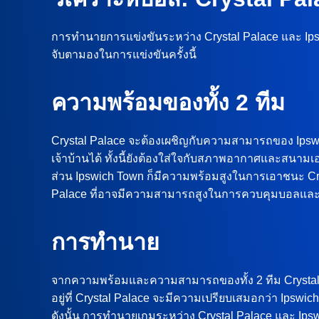
การทำนายการแข่งขันระหว่าง Crystal Palace และ Ipswic
จับตามองในการแข่งขันครั้งนี้
ความพร้อมของทั้ง 2 ทีม
Crystal Palace จะต้องเผชิญกับความสามารถของ Ipswic
เจ้าบ้านได้ ทั้งนี้ยังต้องใส่ใจกับสภาพอากาศและสน
ส่วน Ipswich Town ก็มีความพร้อมสูงในการเอาชนะ Cr
Palace ที่อาจมีความสามารถสูงในการควบคุมบอลแล
การทำนาย
จากความพร้อมและความสามารถของทั้ง 2 ทีม Crystal P
อยู่ที่ Crystal Palace จะมีความเปรียบเสมอกว่า Ipsw
ดังนั้น การทำนายเกมระหว่าง Crystal Palace และ Ipsw