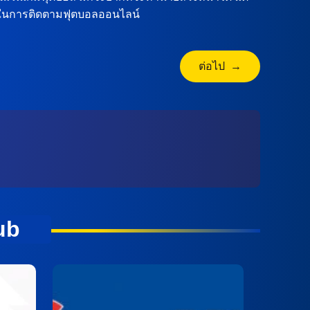
้นในการติดตามฟุตบอลออนไลน์
ต่อไป →
ub