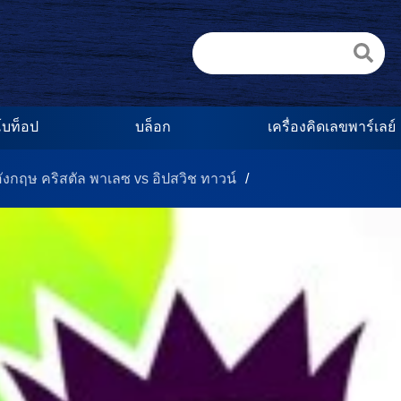
บท็อป
บล็อก
เครื่องคิดเลขพาร์เลย์
/
ก อังกฤษ คริสตัล พาเลซ vs อิปสวิช ทาวน์