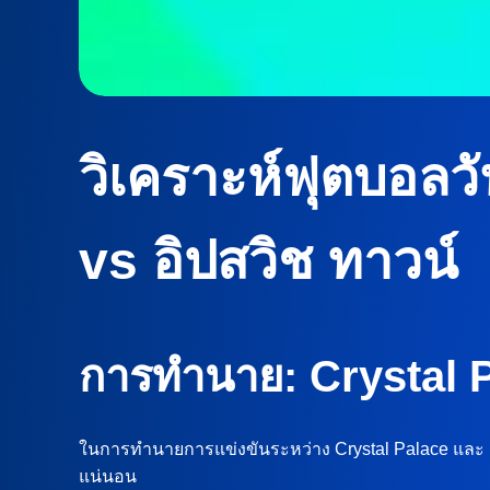
วิเคราะห์ฟุตบอลวัน
vs อิปสวิช ทาวน์
การทำนาย: Crystal 
ในการทำนายการแข่งขันระหว่าง Crystal Palace และ Ip
แน่นอน