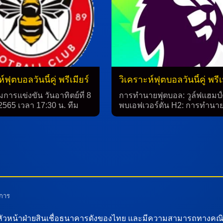
์ฟุตบอลวันนี้คู่ พรีเมียร์
วิเคราะห์ฟุตบอลวันนี้คู่ พรีเ
กฤษ เบรนท์ฟอร์ด vs แอส
ลีก อังกฤษ วูล์ฟแฮมป์ตัน v
ารแข่งขัน วันอาทิตย์ที่ 8
การทำนายฟุตบอล: วูล์ฟแฮมป์
่า
เอฟเวอร์ตัน
565 เวลา 17:30 น. ทีม
พบเอฟเวอร์ตัน H2: การทำนา
d จะต้อนรับทีม Aston Villa
แข่งขันฟุตบอล วูล์ฟแฮมป์ตันก
่งขันในลีก Premier
พบกันกับเอฟเวอร์ตันในการแข
ี่สนามบางเฉียงของทีมเจ้า
ที่น่าตื่นเต้นในวันที่ 8 มีนาคม
วัติการพบกัน – 04/12/24:
เวลา 20:00 นาฬิกา ทั้งสองทีมม
lla 3 – 1 Brentford –
ประวัติการแข่งขันกันมาก่อน ซึ
: Aston Villa 3 – 3
สรุปสถิติ H2H ระหว่างทั้งสอง
d – 17/12/23: Brentford 1 –
พบกัน 8 ครั้ง ซึ่งอาจช่วยในกา
Villa – 30/07/23: Aston
ทำนายผลของการแข่งขันนี้ P:
 3 Brentford – 22/04/23:
ฟอร์มของทั้งสองทีม วูล์ฟแฮมป
การ
d 1 – […]
ได้แสดงความสามารถใน 5 นั
ล่าสุดโดยชนะ 2 เสมอ 0 แพ้ 3 ซ
งหัวหน้าฝ่ายสินเชื่อธนาคารดังของไทย และมีความสามารถทางคณิ