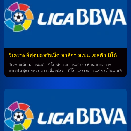
ตันได้แสดงความสามารถใน 5 นัดล่าสุดโดยชนะ 2 เสมอ 0 แพ้ 3
ซึ่งเป็นสถิติที่ไม่ค่อยดี เทียบกับเอฟเวอร์ตันที่ชนะ 1 เสมอ 3 แพ้ 1
ใน 5 นัดล่าสุด ทำให้การทำนายผลการแข่งขันนี้เป็นไปได้ที่ซับ
ซ้อน P: ความพร้อมของทั้งสองทีม วิตอร์ เปไรร่า กุนซือของวูล์ฟ
แฮมป์ตันอาจมีปัญหาในการเลือกนักเตะสำหรับการแข่งขันนี้
เนื่องจากมีนักเตะที่ติดแบนและบาดเจ็บอยู่ อย่างไรก็ตาม พวกเขา
ยังมีนักเตะที่มีความสามารถเข้าสนามได้ อย่างเช่น ปาโบล ซารา
เบีย และ ยอร์เก้น สตรานด์ ลาร์เซ่น […]
วิเคราะห์ฟุตบอลวันนี้คู่ ลาลีกา สเปน เซลต้า บีโก้
vs เลกาเนส
วิเคราะห์บอล: เซลต้า บีโก้ พบ เลกาเนส การทำนายผลการ
แข่งขันฟุตบอลระหว่างทีมเซลต้า บีโก้ และเลกาเนส จะเป็นเกมที่
น่าตื่นเต้นและน่าติดตามอย่างมาก โดยดูจากประวัติการพบกัน
ของทั้งสองทีม เราจะได้เห็นถึงความสามารถและความพร้อมของ
ทั้งสองฝั่งเป็นอย่างดี ประวัติการพบกัน การพบกันล่าสุดระหว่าง
ทีมเซลต้า บีโก้ และเลกาเนส มีผลลัพธ์ที่ค่อนข้างคล้ายคลึงกัน
โดยชนะ 2 นัด 2 เสมอ 2 แพ้ 1 สำหรับเซลต้า บีโก้ และชนะ 1
เสมอ 1 แพ้ 3 สำหรับเลกาเนส ทำให้การทำนายผลการแข่งขันนี้
เป็นไปได้ทั้งสองฝั่ง สถานะนักเตะ เมื่อมองไปที่นักเตะสำคัญทั้ง
สองฝั่ง เราจะเห็นว่าทั้งเซลต้า บีโก้ และเลกาเนส มีการใช้งานนัก
เตะสำคัญในการเล่นอย่างเต็มที่ แม้ว่าจะมีบางนักเตะที่มีปัญหากับ
บาดเจ็บ แต่ทั้งสองทีมก็ยังมีนักเตะอื่นที่สามารถมาทดแทนอย่างดี