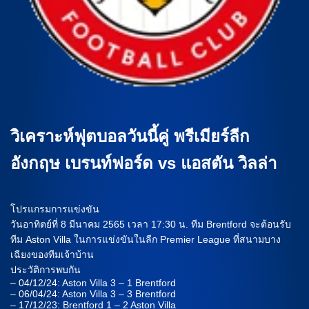
วิเคราะห์ฟุตบอลวันนี้คู่ พรีเมียร์ลีก
อังกฤษ เบรนท์ฟอร์ด vs แอสตัน วิลล่า
โปรแกรมการแข่งขัน
วันอาทิตย์ที่ 8 มีนาคม 2565 เวลา 17:30 น. ทีม Brentford จะต้อนรับ
ทีม Aston Villa ในการแข่งขันในลีก Premier League ที่สนามบาง
เฉียงของทีมเจ้าบ้าน
ประวัติการพบกัน
– 04/12/24: Aston Villa 3 – 1 Brentford
– 06/04/24: Aston Villa 3 – 3 Brentford
– 17/12/23: Brentford 1 – 2 Aston Villa