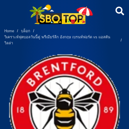
Home
/
บล็อก
/
วิเคราะห์ฟุตบอลวันนี้คู่ พรีเมียร์ลีก อังกฤษ เบรนท์ฟอร์ด vs แอสตัน
/
วิลล่า