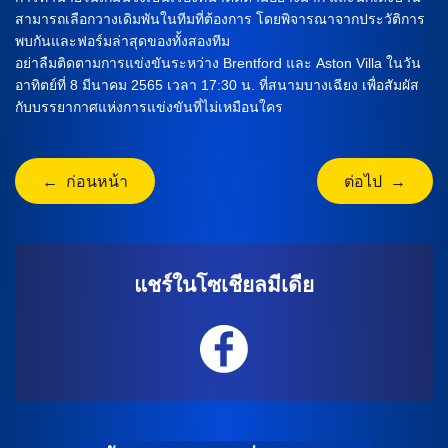
สามารถเลือกวางเดิมพันในทีมที่ต้องการ โดยพิจารณาจากประวัติการ
พบกันและฟอร์มล่าสุดของทั้งสองทีม
อย่าลืมติดตามการแข่งขันระหว่าง Brentford และ Aston Villa ในวัน
อาทิตย์ที่ 8 มีนาคม 2565 เวลา 17:30 น. ที่สนามบางเฉียง เพื่อสัมผัส
กับบรรยากาศแห่งการแข่งขันที่ไม่เหมือนใคร
← ก่อนหน้า
ต่อไป →
แชร์ในโซเชียลมีเดีย