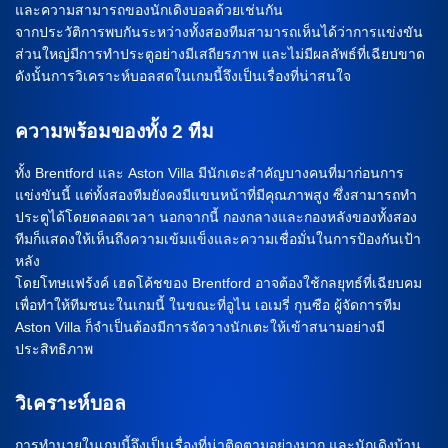
และความสามารถของนักเดิงบอลด้วยเช่นกัน
จากประวัติการพบกันระหว่างทั้งสองทีมสามารถเห็นได้ว่าการแข่งขัน
ส่วนใหญ่มีการทำประตูอย่างมีเสถียรภาพ และไม่มีผลลัพธ์ที่เฉียบขาด
ดังนั้นการวิเคราะห์บอลสดในเกมนี้จึงเป็นเรื่องที่น่าสนใจ
ความพร้อมของทั้ง 2 ทีม
ทั้ง Brentford และ Aston Villa มีนักเตะสำคัญบางคนที่มาก่อนการ
แข่งขันนี้ แต่ทั้งสองทีมยังคงมีแขนหน้าที่มีคุณภาพสูง ซึ่งสามารถทำ
ประตูได้โดยตลอดเวลา นอกจากนี้ กองกลางและกองหลังของทั้งสอง
ทีมก็แสดงให้เห็นถึงความเข้มแข็งและความเชื่อมั่นในการป้องกันเป้า
หลัง
โดยโทษแฟร้งค์ เฮดโค้ชของ Brentford อาจต้องใช้กลยุทธ์ที่เฉียบคม
เพื่อทำให้ทีมชนะในเกมนี้ ในขณะที่อูไน เอเมรี่ กุนซือ ผู้จัดการทีม
Aston Villa ก็จำเป็นต้องมีการจัดวางนักเตะให้เข้าสนามอย่างมี
ประสิทธิภาพ
วิเคราะห์บอล
การทำนายในเกมนี้จึงเป็นเรื่องที่น่าติดตามอย่างมาก และนักเดิงบ้าน