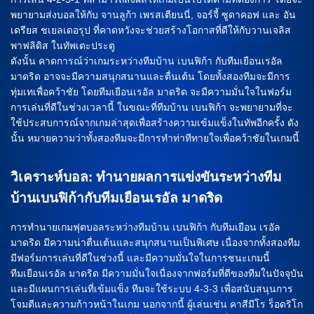
พยายามส่งบอลให้กับ จานลูก้า เพรสเตียนนี่, จอร์จี้ ซูดาคอฟ และ อัน
เดรียส ชเยลเดอรุป ที่คาดหวังจะช่วยสร้างโอกาสที่ดีให้กับวานเจลิส
พาฟลิดิส ในทัพเตะประตู
ดังนั้น คาดการณ์ว่าเกมระหว่างทีมบ้าน เบนฟิก้า กับทีมเยือนเรอัล
มาดริด อาจจะมีความสนุกสนานและตื่นเต้น โดยทั้งสองทีมจะมีการ
ทุ่มเทเพื่อคว้าชัย โดยทีมเยือนเรอัล มาดริด จะมีความมั่นใจในฟอร์ม
การเล่นที่ดีในช่วงเวลานี้ ในขณะที่ทีมบ้าน เบนฟิก้า จะพยายามที่จะ
ใช้ประสบการณ์จากเกมล่าสุดเพื่อสร้างความเข้มแข็งในทัพอีกครั้ง ดัง
นั้น หมายความว่าทั้งสองทีมจะมีการทำท่าทีทายใจเพื่อคว้าชัยในเกมนี้
วิเคราะห์บอล: ทำนายผลการแข่งขันระหว่างทีม
บ้านเบนฟิก้ากับทีมเยือนเรอัล มาดริด
การทำนายเกมฟุตบอลระหว่างทีมบ้าน เบนฟิก้า กับทีมเยือน เรอัล
มาดริด มีความน่าตื่นเต้นและสนุกสนานเป็นพิเศษ เนื่องจากทั้งสองทีม
มีฟอร์มการเล่นที่ดีในช่วงนี้ และมีความมั่นใจในการชนะเกมนี้
ทีมเยือนเรอัล มาดริด มีความมั่นใจเนื่องจากฟอร์มที่ดีของทีมในปัจจุบัน
และมีแผนการเล่นที่เข้มแข็ง ทีมจะใช้ระบบ 4-3-3 เพื่อสนับสนุนการ
โจมตีและความก้าวหน้าในเกม นอกจากนี้ ผู้เล่นเช่น คาสีมีโร ร็อดริโก