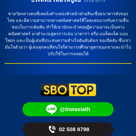
บรรณาธิการ
การแข่งขัน ความคาดหวังในการแข่งขันนี้สูงมากทั้งใน
อุดมการณ์และการตั้งชื่อเสียงของทั้งสองทีม […]
ชายวัยกลางคนที่เคยนั่งตำแหน่งหัวหน้าฝ่ายสินเชื่อธนาคารดังของ
ไทย และมีความสามารถทางคณิตศาสตร์ที่โดดเด่นบวกกับความชื่น
ชอบในการเดิมพัน ทำให้เขามักจะนำทฤษฎีความน่าจะเป็นทาง
คณิตศาสตร์ มาคำนวนสูตรการเล่น บาคาร่า หรือ แบล็คแจ็ค แบบ
ใหม่ๆ และเป็นผู้เล่นที่ประสบความสำเร็จอันดับต้นๆ ของจีคลับ ซึ่งเขา
มั่นใจด้วยว่า ผู้เล่นทุกคนที่สนใจก็สามารถศึกษาสูตรของเขาและนำไป
ปรับใช้ในการลงทุนได้
@lnwasiath
02 508 8798