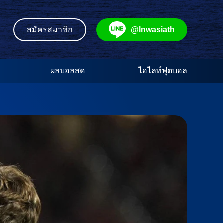
@lnwasiath
สมัครสมาชิก
ผลบอลสด
ไฮไลท์ฟุตบอล