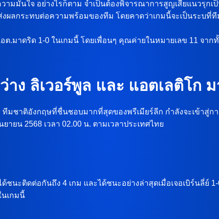
มีความมั่นใจ อย่างไรก็ตาม จำเป็นต้องพิจารณาการสูญเสียแนวรุกเป็
าจส่งผลกระทบต่อความพร้อมของทีม โดยคาดว่าเกมนี้จะเป็นระบที่ทีม
แอต.มาดริด 1-0 ในเกมนี้ โดยเพื่อนๆ คุณค่ายในหมายเลข 11 จ
่าง ลิเวอร์พูล และ แอตเลติโก ม
 ทีมชาติอังกฤษที่ชื่นชอบมากที่สุดของพรีเมียร์ลีก กำลังจะเข้าสู่ก
 กันยายน 2568 เวลา 02.00 น. ตามเวลาประเทศไทย
นะติดต่อกันถึง 4 เกม และได้ชนะอย่างล่าสุดเมื่อเจอเบิร์นลี่ย์ 1-
นเกมนี้