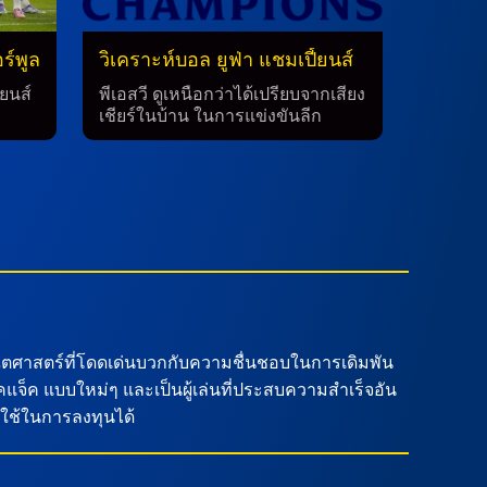
ร์พูล
วิเคราะห์บอล ยูฟ่า แชมเปี้ยนส์
8
ลีก : พีเอสวี -vs- แซงต์-ชีลลัวส์
ยนส์
พีเอสวี ดูเหนือกว่าได้เปรียบจากเสียง
เชียร์ในบ้าน ในการแข่งขันลีก
อลยู
เบลเยี่ยมล่าสุด ทีมแชมป์จากแดน
ูลจะ
กังหันได้ผ่านเข้ารอบลีก เฟสอย่าง
เลติ
อัตโนมัติ โดยในฤดูกาลที่แล้ว ทีม
นวัน
ต้องพ่ายอาร์เซน่อลด้วยสกอร์รวม 3-
วลา
9 โดยมีสภาพทีมขาดของ อลาสซา
ดริด
เน่ เปลีย (กองหน้า), เมาโร จูเนียร์
สเปน
(แบ็กซ้าย), และ โจอี้ เฟียร์มัน (กอง
จ้าฝูง
กลาง) ที่บาดเจ็บทั้งหมด การทำนาย
 ในการ
โดยวิเคราะห์บอล คาดว่า กุนซือ ปี
ีกปี
เตอร์ บอสซ์ จะเตรียมจัดทัพด้วย
าชนะ
ระบบ 4-3-3 แนวรุกวาง อีวาน เปริ
ตศาสตร์ที่โดดเด่นบวกกับความชื่นชอบในการเดิมพัน
แนน
ซิช หุบเข้ามายืนหน้าเป้า โดยมี รู
็ค แบบใหม่ๆ และเป็นผู้เล่นที่ประสบความสำเร็จอัน
 ดีโอ
เบน ฟาน บอมเมล และ เดนนิส มัน
บใช้ในการลงทุนได้
การทำ
ปั้นเกมหนุนเพื่อคว้าชัยตามคาด ราย
มตช์
ละเอียดของการแข่งขัน ส่วนทีม
แชมป์จากลีกเบลเยี่ยมได้คว้าตั๋ว
ีม
แชมเปี้ยนส์ลีก รอบลีกเฟสเป็นครั้ง