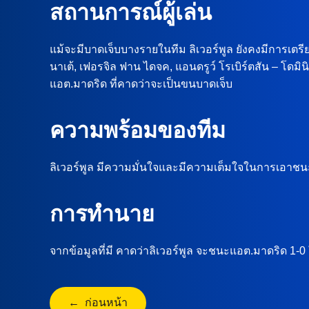
สถานการณ์ผู้เล่น
แม้จะมีบาดเจ็บบางรายในทีม ลิเวอร์พูล ยังคงมีการเตรียม
นาเต้, เฟอรจิล ฟาน ไดจค, แอนดรูว์ โรเบิร์ตสัน – โดมิน
แอต.มาดริด ที่คาดว่าจะเป็นขนบาดเจ็บ
ความพร้อมของทีม
ลิเวอร์พูล มีความมั่นใจและมีความเต็มใจในการเอาช
การทำนาย
จากข้อมูลที่มี คาดว่าลิเวอร์พูล จะชนะแอต.มาดริด 1
← ก่อนหน้า