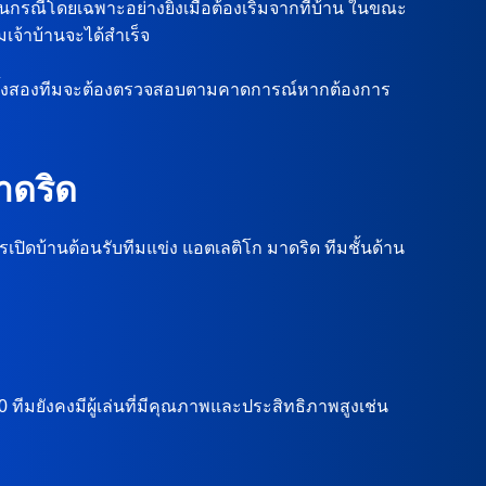
นกรณีโดยเฉพาะอย่างยิ่งเมื่อต้องเริ่มจากที่บ้าน ในขณะ
เจ้าบ้านจะได้สำเร็จ
ากทั้งสองทีมจะต้องตรวจสอบตามคาดการณ์หากต้องการ
าดริด
ารเปิดบ้านต้อนรับทีมแข่ง แอตเลติโก มาดริด ทีมชั้นด้าน
0 ทีมยังคงมีผู้เล่นที่มีคุณภาพและประสิทธิภาพสูงเช่น