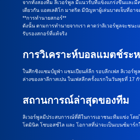
จากทั้งสองทีม ลิเวอร์พูล มีแนวรับที่แข็งแกร่งขึ้นและ
เดียวกัน แอตเลติโก มาดริด มีปัญหาผู้เล่นบาดเจ็บที่อ
**การทำนายสกอร์**
ดังนั้น ตามการทำนายจากเรา คาดว่าลิเวอร์พูลจะชนะ
รับรองสกอร์ที่แท้จริง
การวิเคราะห์บอลแมตช์ระหว
ในศึกชิงแชมป์ยูฟ่า แชมเปียนส์ลีก รอบลีกเฟส ลิเวอร์พูล
ล่างของลาลีกาสเปน ในเฟสลีกครั้งแรกในวันพุธที่ 17
สถานการณ์ล่าสุดของทีม
ลิเวอร์พูลมีประสบการณ์ที่ดีในการเอาชนะทีมแข่ง โดยได้ช
โดมินิค โซบอสซ์ไล และ โอกาสที่น่าจะเป็นเบนช์มาร์กใ