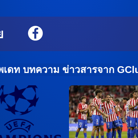
ย
ัพเดท บทความ ข่าวสารจาก GCl