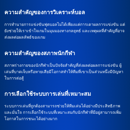
ความสำคัญของการวิเคราะห์บอล
การทำนายการแข่งขันฟุตบอลไม่ได้เพียงแค่การเดาผลการแข่งขัน แต่
ยังช่วยให้เราเข้าใจเกมในมุมมองทางกลยุทธ์ และเหตุผลที่สำคัญที่อาจ
ส่งผลต่อผลลัพธ์ของเกม
ความสำคัญของสภาพนักกีฬา
สภาพร่างกายของนักกีฬาเป็นปัจจัยสำคัญที่ส่งผลต่อผลการแข่งขัน ผู้
เล่นที่บาดเจ็บหรือหายเสียมีโอกาสทำให้ทีมที่เขาเป็นส่วนหนึ่งมีปัญหา
ในการต่อสู้
การเลือกใช้ระบบการเล่นที่เหมาะสม
ระบบการเล่นที่ถูกต้องสามารถช่วยให้ทีมเล่นได้อย่างมีประสิทธิภาพ
และมั่นใจ การเลือกใช้ระบบที่เหมาะสมกับนักกีฬาที่มีอยู่สามารถเพิ่ม
โอกาสในการชนะได้อย่างมาก