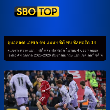
ดูบอลสด! เอฟเอ คัพ แมนฯ ซิตี้ พบ ซัลฟอร์ด 14
ก.พ.69
คู่แข่งระหว่าง แมนฯ ซิตี้ และ ซัลฟอร์ด ในรอบ 4 ของ ฟุตบอล
เอฟเอ คัพ ฤดูกาล 2025-2026 ทีมชาติอังกฤษ แมนเชสเตอร์ ซิตี้ ที่
อยู่ในอันดับ 2 ของ พรีเมียร์ลีก กำลังเตรียมตัวเพื่อพบกับ ทีม
เยอรมัน ซัลฟอร์ด ที่อยู่ในอันดับ 6 ของ บุนเดสลีกา 2 การทำนาย
ผลการแข่งขัน การทำนายผลการแข่งขันนี้กลับมาโดยเฉพาะ
เมื่อทั้งสองทีมได้พบกันในฤดูกาลที่แล้ว ซึ่งเป็นการประลองที่มี
ความสุดยอด เมื่อ แมนเชสเตอร์ ซิตี้ ครองแชมป์อย่างสวยงาม
ด้วยการทำประตูได้ถึง 8 ลูก ทั้งนี้เจมส์ แม็คอาที ก็มีชื่อเสียงใน
การทำแฮตทริกในเกมนี้ วิเคราะห์ฟุตบอล จากภาพรวมของทั้ง
สองทีม การทำนายว่า แมนเชสเตอร์ ซิตี้ ยังคงมีความเหนือเมื่อ
เทียบกับ ซัลฟอร์ด ที่มีผลงานไม่ได้ดีเท่าเดิมในช่วงเวลาล่าสุด
อาจจะทำให้เกิดโอกาสสำคัญให้แมนเชสเตอร์ ซิตี้ ได้ทำประตูได้
มากขึ้น ดูบอลสด สำหรับผู้ที่สนใจในการดูบอลสด ไม่ควรพลาดคู่