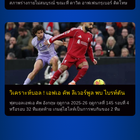
ยั่งยืนของทีมในการแข่งขันอย่างเดียว สรุป ความคาดหวังสูงของ
สภาพร่างกายไม่สมบูรณ์ ขณะที่ ดาวิด อาฟเฟนกรูเบอร์ ติดโทษ
ผู้ชมทั้งสองฝ่ายในการแข่งขันระหว่างลิเวอร์พูลกับไบรท์ตันใน
แบน ด้าน ราฟา มีร์ ยังต้องรอการประเมินสภาพความฟิต ส่วน เป
เอฟเอ คัพ จะเป็นเรื่องที่น่าตื่นเต้นให้แฟนพันธุ์แท้ของทั้งสองทีม
โดร บีกาส, อาดรีย่า เปโดรซ่า หรือ กอนซาโล่ บีย่าร์ พร้อมสนาม
เตรียมตัวใจอย่างเต็มที่เพื่อเฝ้าดูบอลสดและเหวี่ยงคาดการณ์ว่า
ลงสนาม ทีมเอเดร์ ซาราเบีย พบกับทีม เอคตอร์ ฟอร์ต ในการ
ทีมที่ค่อยๆ […]
แข่งขันลีกชั้นสูง โดยทีมเอเดร์ ซาราเบีย ต้องเผชิญกับการขาด
ความสมบูรณ์ของสภาพร่างกายของนักเตะบางคน และปัญหา
ทางด้านการลงเตะของนักเตะคนอื่น ๆ ในทีมด้วย ซึ่งอาจส่งผลก
ระทบต่อผลการแข่งขัน อันเดร ซิลวา จะเป็นกองหน้าหลังจากที่
แต่งตั้งให้เป็นผู้เล่นหน้าหนึ่งของทีม พร้อมกับ อัลวาโร่ โรดรีเกซ
ที่จะได้รับบทบาทในด้านกลางของสนาม ในขณะที่ สโมสซิโอ ลิส
ซี่ ก็มีปัญหาในสภาพร่างกายของนักเตะบางคน และรอการ
ประเมินสภาพความฟิตของนักเตะอีกคนหนึ่ง แต่ก็ยังมีนักเตะที่
กลับมาเล่นในทีมหลังจากการพ้นโทษแบนด้านการลงเตะ ในการ
แข่งขันครั้งนี้ ทีมเอเดร์ ซาราเบีย […]
วิเคราะห์บอล ! เอฟเอ คัพ ลิเวอร์พูล พบ ไบรท์ตัน
14 ก.พ.69
ฟุตบอลเอฟเอ คัพ อังกฤษ ฤดูกาล 2025-26 ฤดูกาลที่ 145 รอบที่ 4
หรือรอบ 32 ทีมสุดท้าย เกมคู่ไฮไลท์เป็นการพบกันของ 2 ทีม
พรีเมียร์ลีก ระหว่าง “หงส์แดง” ลิเวอร์พูล ทีมอันดับ 6 เตรียมเปิด
แอนฟิลด์ ต้อนรับการมาเยือนของ “นกนางนวล” ไบรท์ตัน ทีม
อันดับ 14 ดึกคืนวันเสาร์ที่ 14 กุมภาพันธ์ 2569 เวลา 03.00 น.
ตามเวลาประเทศไทย คู่นี้ดวลกันในลีกนัดแรกของฤดูกาล