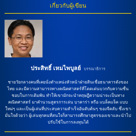
ลิเวอร์พูล เล่นที่นี่ชนะไป 2-0 จาก ฮูโก้ เอกิติเก้ ที่เหมาคนเดียว
เกี่ยวกับผู้เขียน
ในเกมครั้งนี้ ทำนายการทำนายว่ามีโอกาสที่ลิเวอร์พูลจะเอาชนะ
ได้อีกครั้ง โดยมีโมฮาเหม็ด ซาล่าห์ ตัวเด่นที่ชอบทำประตูในเกมที่
พบไบรท์ตัน อาร์เน่อ สล็อต ก็มีส่วนร่วมในการชนะทีมจากลีกวัน
4-1 และซันเดอร์แลนด์ 1-0 ในเกมล่าสุด […]
ประสิทธิ์ เหมไพบูลย์
บรรณาธิการ
ชายวัยกลางคนที่เคยนั่งตำแหน่งหัวหน้าฝ่ายสินเชื่อธนาคารดังของ
ไทย และมีความสามารถทางคณิตศาสตร์ที่โดดเด่นบวกกับความชื่น
ชอบในการเดิมพัน ทำให้เขามักจะนำทฤษฎีความน่าจะเป็นทาง
คณิตศาสตร์ มาคำนวนสูตรการเล่น บาคาร่า หรือ แบล็คแจ็ค แบบ
ใหม่ๆ และเป็นผู้เล่นที่ประสบความสำเร็จอันดับต้นๆ ของจีคลับ ซึ่งเขา
มั่นใจด้วยว่า ผู้เล่นทุกคนที่สนใจก็สามารถศึกษาสูตรของเขาและนำไป
ปรับใช้ในการลงทุนได้