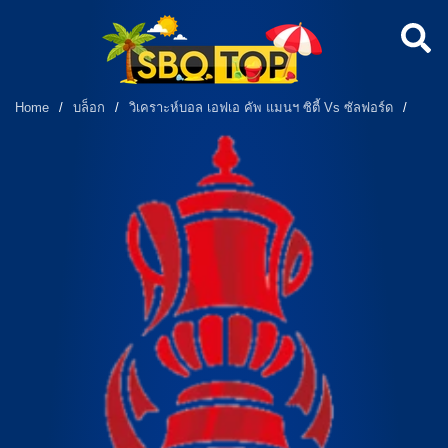
Home
/
บล็อก
/
วิเคราะห์บอล เอฟเอ คัพ แมนฯ ซิตี้ Vs ซัลฟอร์ด
/