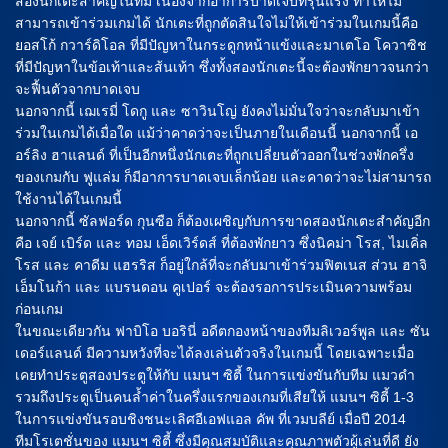
สองนักเตะสำคัญในทีม เนื่องจากอาการบาดเจบที่รุนแรง ทำให้ไม่
สามารถเข้าร่วมเกมได้ นักเตะที่ถูกตัดสินใจไม่ให้เข้าร่วมในเกมนี้คือ
ยอสโก้ กวาร์ดิโอล ที่มีปัญหาในกระดูกหน้าแข้งและมาเตโอ โควาซิช
ที่มีปัญหาในข้อเท้าและส้นเท้า ซึ่งทั้งสองนักเตะนี้จะต้องพักยาวจนกว่า
จะฟื้นตัวจากบาดเจบ
นอกจากนี้ เฌเรมี่ โดกู และ ซาวินโญ่ ยังคงไม่มั่นใจว่าจะกลับมาเข้า
ร่วมในเกมได้เมื่อใด แม้ว่าคาดว่าจะเป็นภายในเดือนนี้ นอกจากนี้ เอ
อร์ลิง ฮาแลนด์ ที่เป็นอีกหนึ่งนักเตะที่ถูกเปลี่ยนตัวออกในช่วงพักครึ่ง
ของเกมกับ ฟูแล่ม ก็มีอาการบาดเจบเล็กน้อย และคาดว่าจะไม่สามารถ
ใช้งานได้ในเกมนี้
นอกจากนี้ ซัลฟอร์ด กุนซือ ก็ต้องเผชิญกับการขาดสองนักเตะสำคัญอีก
คือ เจย์ เบิร์ด และ ทอม เอ็ดเวิร์ดส์ ที่ต้องพักยาว ซึ่งนิคม่า โรส, ไมเคิ่ล
โรส และ คาดีม แฮรริส ก็อยู่ใกล้ที่จะกลับมาเข้าร่วมฟิตเนส ส่วน ฮาจิ
เอ็มโนก้า และ แบรนดอน คูเปอร์ จะต้องรอการประเมินความพร้อม
ก่อนเกม
ในขณะเดียวกัน ฟาบิโอ บอรินี่ อดีตกองหน้าของทีมลิเวอร์พูล และ ซัน
เดอร์แลนด์ มีความหวังที่จะได้ลงเล่นตัวจริงในเกมนี้ โดยเฉพาะเมื่อ
เคยทำประตูสองประตูให้กับ แมนฯ ซิตี้ ในการแข่งขันกับทีม แมวดำ
รวมถึงประตูเป็นคนล้ำค่าในครึ่งแรกของเกมที่เสียให้ แมนฯ ซิตี้ 1-3
ในการแข่งขันรอบชิงชนะเลิศอีเอฟแอล คัพ ที่เวมบลีย์ เมื่อปี 2014
ทีมโรเตชั่นของ แมนฯ ซิตี้ ซึ่งมีคุณสมบัติและคุณภาพตัวผู้เล่นที่ดี ยัง