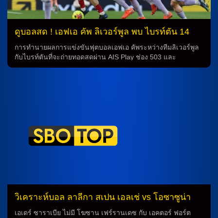
ต่อสู้ระหว่าง แมนเชสเตอร์ […]
ดูบอลสด ! เอฟเอ คัพ ลิเวอร์พูล พบ ไบรท์ตัน 14
ก.พ.69
การทำนายผลการแข่งขันฟุตบอลเอฟเอ คัพระหว่างทีมลิเวอร์พูล
กับไบรท์ตันที่จะถ่ายทอดสดผ่าน AIS Play ช่อง 503 และ
Monomax 3 กำลังเป็นกระแสคาดการณ์ที่หวังว่าจะเข้าถึงบ้าน
คนรักฟุตบอลทั่วไป โดยเฉพาะแฟนพันธุ์แท้ของทั้งสองทีม คาด
การณ์การแข่งขัน ทีมลิเวอร์พูลที่ติดอันดับที่ 6 ในพรีเมียร์ลีกจะ
เผชิญกับทีมไบรท์ตันที่อยู่ในอันดับที่ 14 ในการชิงชนะเลิศใน
ฤดูกาลที่ 145 ของเอฟเอ คัพ ก่อนหน้านี้ทั้งสองทีมได้พบกันในลีก
นัดแรกของฤดูกาล โดยทีมลิเวอร์พูลได้ชนะอย่างแน่นอนด้วย
คะแนน 2-0 จากการทำประตูโดย ฮูโก้ เอกิติเก้ ข้อมูลการแข่งขัน
การแข่งขันระหว่างทีมลิเวอร์พูลกับไบรท์ตันจะถ่ายทอดสดผ่าน
AIS Play ช่อง 503 และ Monomax 3 ในวันเสาร์ที่ 14 กุมภาพันธ์
2569 เวลา 03.00 น. ตามเวลาประเทศไทย ทุกคนจะได้รับโอกาส
เห็นฟุตบอลที่น่าตื่นเต้นและมีความสนุกสุดๆ วิเคราะห์การ
แข่งขัน การทำนายผลการแข่งขันระหว่างลิเวอร์พูลกับไบรท์ตัน
ย่อมเป็นเรื่องที่น่าตื่นเต้น ทั้งสองทีมมีฝันและความตั้งใจที่จะได้รับ
ชัยชนะ การทำนายจากผู้เชี่ยวชาญวงการวิเคราะห์บอลกล่าวว่า
วิเคราะห์บอล ลาลีกา สเปน เอลเช่ vs โอซาซูน่า
ทํานายชนะในการแข่งขันนี้จะอยู่ในความเป็นไปได้ของทีม
ลิเวอร์พูล ด้วยประสบการณ์และความแข็งแกร่งที่มีอยู่ เพื่อความ
เอเดร์ ซาราเบีย ไม่มี โฆซาน เฟร์รานเดซ กับ เอคตอร์ ฟอร์ต